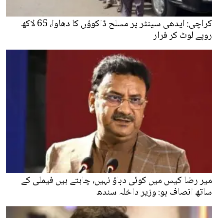
کراچی: ایدھی سینٹر پر مسلح ڈاکوؤں کا دھاوا، 65 لاکھ
روپے لوٹ کر فرار
میر رضا کیس میں کوئی دباؤ نہیں، چاہتے ہیں فیملی کے
ساتھ انصاف ہو: وزیر داخلہ سندھ