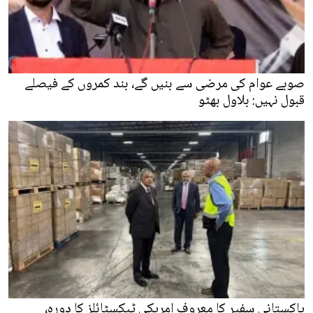
صوبے عوام کی مرضی سے بنیں گے، بند کمروں کے فیصلے
قبول نہیں: بلاول بھٹو
پاکستانی سفیر کا معروف امریکی ٹیکسٹائلز کا دورہ،