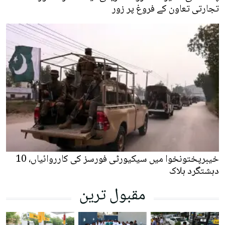
تجارتی تعاون کے فروغ پر زور
خیبرپختونخوا میں سیکیورٹی فورسز کی کارروائیاں، 10
دہشتگرد ہلاک
مقبول ترین