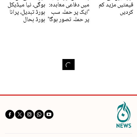
قیمتیں مزید کم
میں دفاعی معاہدہ:
ہوگی، نیا میڈیکل
کردیں
'ایک پر حملہ سب
بورڈ تبدیل، پرانا
پر حملہ تصور ہوگا'
بورڈ بحال