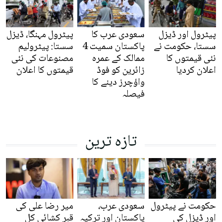
پیٹرول اور ڈیزل
سعودی عرب کا
پیٹرول مہنگا، ڈیزل
سستا، حکومت نے
پاکستان سمیت 4
سستا: پیٹرولیم
نئی قیمتوں کا
ممالک کے عمرہ
مصنوعات کی نئی
اعلان کردیا
زائرین کو فوڈ
قیمتوں کا اعلان
واؤچرز دینے کا
فیصلہ
تازہ ترین
حکومت نے پیٹرول
سعودی عرب،
میر رضا علی کی
اور ڈیزل کی
پاکستان اور ترکیہ
قبر کشائی کل