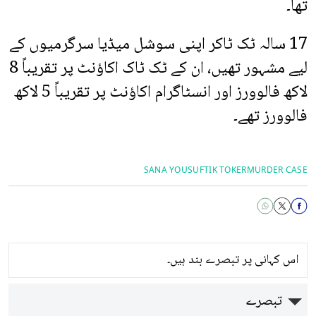
تھا۔
17 سالہ ٹک ٹاکر اپنی سوشل میڈیا سرگرمیوں کے
لیے مشہور تھیں، ان کے ٹک ٹاک اکاؤنٹ پر تقریباً 8
لاکھ فالوورز اور انسٹاگرام اکاؤنٹ پر تقریباً 5 لاکھ
فالوورز تھے۔
SANA YOUSUF
TIK TOKER
MURDER CASE
اس کہانی پر تبصرے بند ہیں۔
تبصرے