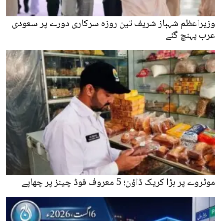
وزیراعظم شہباز شریف تین روزہ سرکاری دورے پر سعودی
عرب پہنچ گئے
موٹروے پر بڑا کریک ڈاؤن؛ 5 معروف فوڈ چینز پر چھاپے