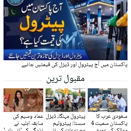
پاکستان میں آج پیٹرول اور ڈیزل کی قیمتیں جانیے
مقبول ترین
سعودی عرب کا
پیٹرول مہنگا، ڈیزل
عماد وسیم کی
پاکستان سمیت 4
سستا: پیٹرولیم
سابقہ اہلیہ نے
ممالک کے عمرہ
مصنوعات کی نئی
زندگی کے 'نئے باب'