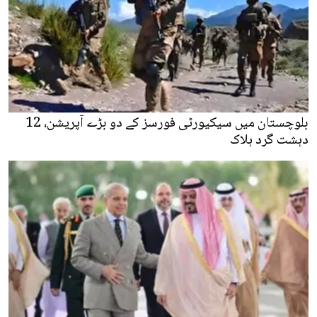
بلوچستان میں سیکیورٹی فورسز کے دو بڑے آپریشن، 12
دہشت گرد ہلاک