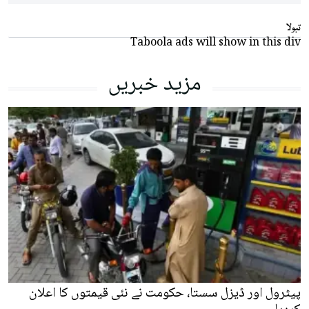
تبولا
Taboola ads will show in this div
مزید خبریں
پیٹرول اور ڈیزل سستا، حکومت نے نئی قیمتوں کا اعلان