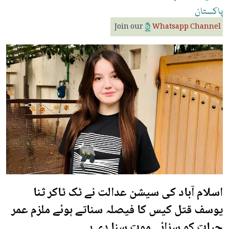
پاکستان
Join our
Whatsapp Channel
اسلام آباد کی سیشن عدالت نے ٹک ٹاکر ثنا
یوسف قتل کیس کا فیصلہ سناتے ہوئے ملزم عمر
حیات کو سزائے موت سنا دی ہے۔