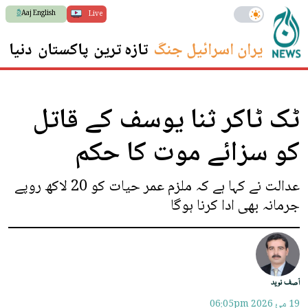
Aaj English
Live
ایران اسرائیل جنگ
تازہ ترین
پاکستان
دنیا
س
ٹک ٹاکر ثنا یوسف کے قاتل
کو سزائے موت کا حکم
عدالت نے کہا ہے کہ ملزم عمر حیات کو 20 لاکھ روپے
جرمانہ بھی ادا کرنا ہوگا
آصف نوید
19 مئ 2026
06:05pm