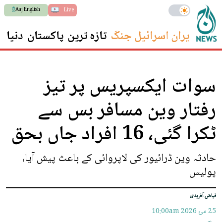
Aaj English
Live
ایران اسرائیل جنگ
تازہ ترین
پاکستان
دنیا
س
سوات ایکسپریس پر تیز
رفتار وین مسافر بس سے
ٹکرا گئی، 16 افراد جاں بحق
حادثہ وین ڈرائیور کی لاپروائی کے باعث پیش آیا،
پولیس
فیاض آفریدی
25 مئ 2026
10:00am