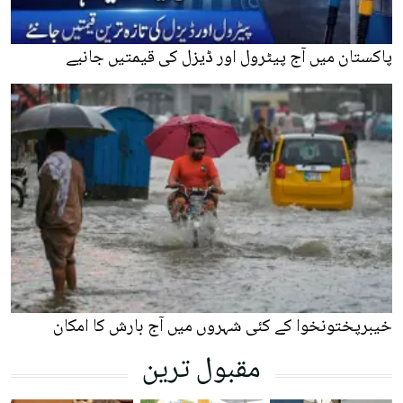
پاکستان میں آج پیٹرول اور ڈیزل کی قیمتیں جانیے
خیبرپختونخوا کے کئی شہروں میں آج بارش کا امکان
مقبول ترین