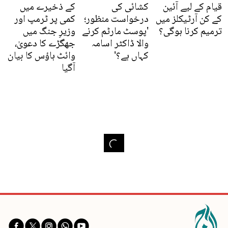
قیام کے لیے آئین
کشائی کی
کے ذخیرے میں
کے کن آرٹیکلز میں
درخواست منظور؛
کمی پر ٹرمپ اور
ترمیم کرنا ہوگی؟
'پوسٹ مارٹم کرنے
وزیرِ جنگ میں
والا ڈاکٹر اسامہ
جھگڑے کا دعویٰ،
کہاں ہے؟'
وائٹ ہاؤس کا بیان
آگیا