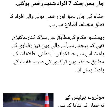
جاں بحق جبکہ 7 افراد شدید زخمی ہوگئے۔
حکام کے جاں بحق اور زخمی ہونے والے افراد کا
تعلق مختلف اضلاع سے ہے۔
ریسکیو حکام کےمطابق بس سڑک کنارےکھڑی
تھی کہ پیچھے سےآنے والی وین تیز رفتاری کے
باعث اس سے جا ٹکرائی۔ ابتدائی اطلاعات کے
مطابق حادثہ وین ڈرائیور کی مبینہ غفلت کے
باعث پیش آیا۔
موٹروے پولیس کے
ترجمان نے بتایا کہ بس