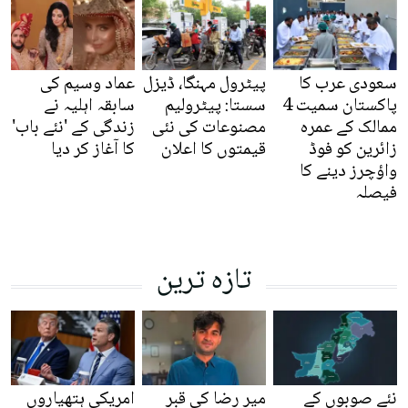
سعودی عرب کا
پیٹرول مہنگا، ڈیزل
عماد وسیم کی
پاکستان سمیت 4
سستا: پیٹرولیم
سابقہ اہلیہ نے
ممالک کے عمرہ
مصنوعات کی نئی
زندگی کے 'نئے باب'
زائرین کو فوڈ
قیمتوں کا اعلان
کا آغاز کر دیا
واؤچرز دینے کا
فیصلہ
تازہ ترین
نئے صوبوں کے
میر رضا کی قبر
امریکی ہتھیاروں