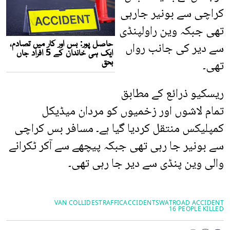
کراچی سے بونیر جارہی
تھی جبکہ وین راولپنڈی
سے دیر کی جانب رواں
تھی۔
ریسکیو ذرائع کے مطابق
تمام لاشوں اور زخمیوں کو مردان میڈیکل
کمپلیکس منتقل کردیا گیا ہے۔ مسافر بس کراچی
سے بونیر جا رہی تھی جبکہ پیچھے سے آکر ٹکرانے
والی وین پنڈی سے دیر جا رہی تھی۔
VAN COLLIDES
TRAFFICACCIDENT
SWAT
ROAD ACCIDENT
16 PEOPLE KILLED