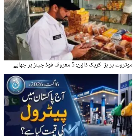
موٹروے پر بڑا کریک ڈاؤن؛ 5 معروف فوڈ چینز پر چھاپے