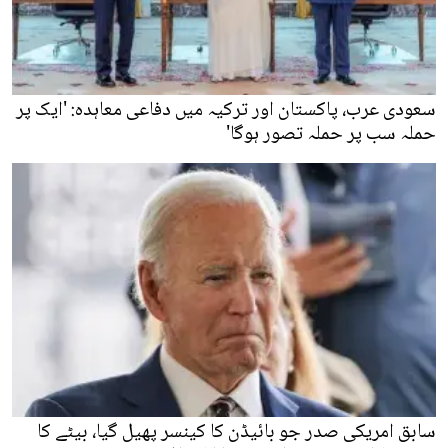
سعودی عرب، پاکستان اور ترکیہ میں دفاعی معاہدہ: 'ایک پر
حملہ سب پر حملہ تصور ہوگا'
سابق امریکی صدر جو بائیڈن کا کینسر پھیل گیا، بیٹے کا