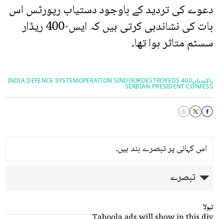
دعوے کی تردید کے باوجود دستیاب رپورٹس اس
بات کی نشاندہی کرتی ہیں کہ ایس-400 ریڈار
سسٹم متاثر ہوا تھا۔
پاکستان
S 400
DESTROYED
OPERATION SINDOOR
INDIA DEFENCE SYSTEM
SERBIAN PRESIDENT CONFESS
اس کہانی پر تبصرے بند ہیں۔
تبصرے
تبولا
Taboola ads will show in this div