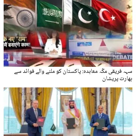
سہہ فریقی مکّہ معاہدہ: پاکستان کو ملنے والے فوائد سے
بھارت پریشان