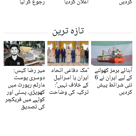
کردیں
اعلان کردیا
رجوع کر لیا
تازہ ترین
آبنائے ہرمز کھولنے
'مکہ دفاعی اتحاد
میر رضا کیس:
کے لیے ایران نے 6
ایران یا اسرائیل
دوسری پوسٹ
نئی شرائط پیش
کے خلاف نہیں':
مارٹم رپورٹ میں
کردیں
ترکیہ کی وضاحت
کھوپڑی، پسلی اور
کولہے میں فریکچر
کی تصدیق