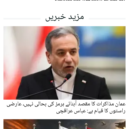
مزید خبریں
عمان مذاکرات کا مقصد آبنائے ہرمز کی بحالی نہیں، عارضی
راستوں کا قیام ہے: عباس عراقچی