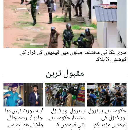
سری لنکا کی مختلف جیلوں میں قیدیوں کے فرار کی
کوشش، 3 ہلاک
مقبول ترین
حکومت نے پیٹرول
پیٹرول اور ڈیزل
'پاسپورٹ نہیں دیا
اور ڈیزل کی
سستا، حکومت نے
جارہا': ارشد چائے
قیمتیں مزید کم
نئی قیمتوں کا
والا نے عدالت سے