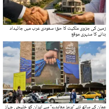
زمین کی جزوی ملکیت کا حق؛ سعودی عرب میں جائیداد
بنانے کا سنہری موقع
عمان کے ساتھ نئے ’ہرمز معاہدے‘ سے ایران کو خلیجی جہاز