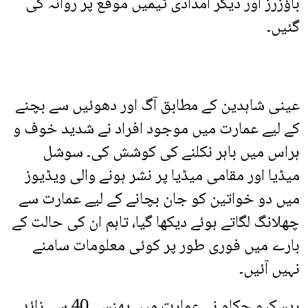
باؤزرز اور دیگر امدادی ٹیمیں موقع پر روانہ کی
گئیں۔
عینی شاہدین کے مطابق آگ اور دھوئیں سے بچنے
کے لیے عمارت میں موجود افراد نے شدید خوف و
ہراس میں باہر نکلنے کی کوشش کی۔ سوشل
میڈیا اور مقامی میڈیا پر نشر ہونے والی ویڈیوز
میں دو خواتین کو جان بچانے کے لیے عمارت سے
چھلانگ لگاتے ہوئے دیکھا گیا، تاہم ان کی حالت کے
بارے میں فوری طور پر کوئی معلومات سامنے
نہیں آئیں۔
ریسکیو حکام نے عمارت میں پھنسے 40 سے زائد