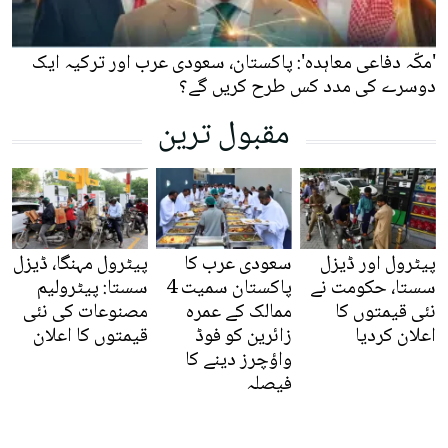
'مکّہ دفاعی معاہدہ': پاکستان، سعودی عرب اور ترکیہ ایک
دوسرے کی مدد کس طرح کریں گے؟
مقبول ترین
پیٹرول اور ڈیزل
سعودی عرب کا
پیٹرول مہنگا، ڈیزل
سستا، حکومت نے
پاکستان سمیت 4
سستا: پیٹرولیم
نئی قیمتوں کا
ممالک کے عمرہ
مصنوعات کی نئی
اعلان کردیا
زائرین کو فوڈ
قیمتوں کا اعلان
واؤچرز دینے کا
فیصلہ