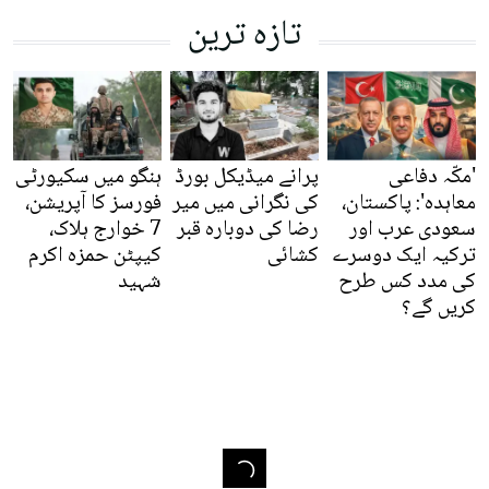
تازہ ترین
'مکّہ دفاعی
پرانے میڈیکل بورڈ
ہنگو میں سکیورٹی
معاہدہ': پاکستان،
کی نگرانی میں میر
فورسز کا آپریشن،
سعودی عرب اور
رضا کی دوبارہ قبر
7 خوارج ہلاک،
ترکیہ ایک دوسرے
کشائی
کیپٹن حمزہ اکرم
کی مدد کس طرح
شہید
کریں گے؟