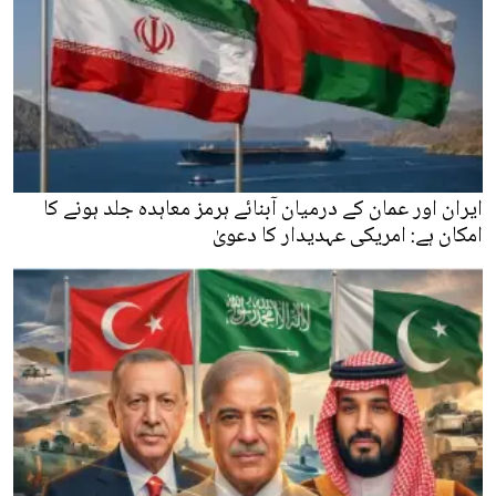
ایران اور عمان کے درمیان آبنائے ہرمز معاہدہ جلد ہونے کا
امکان ہے: امریکی عہدیدار کا دعویٰ