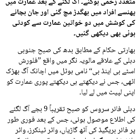
متعدد زخمی ہوگئے۔ آگ لگنے کے بعد عمارت میں
پھنسے افراد میں بھگدڑ مچ گئی اور جان بچانے
کی کوشش میں دو خواتین عمارت سے کودتی
ہوئی بھی دیکھی گئیں۔
بھارتی حکام کے مطابق بدھ کی صبح جنوبی
دہلی کے علاقے مالویہ نگر میں واقع ”فلورش
اسٹے بی اینڈ بی“ نامی ہوٹل میں اچانک آگ بھڑک
اٹھی، جس نے دیکھتے ہی دیکھتے پوری عمارت کو
اپنی لپیٹ میں لے لیا۔
دہلی فائر سروس کو صبح تقریباً 9 بجے آگ لگنے
کی اطلاع موصول ہوئی، جس کے بعد فوری طور
پر فائر بریگیڈ کی آٹھ گاڑیاں، واٹر ٹینکرز، واٹر