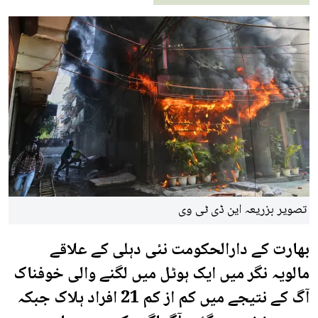
تصویر بزریعہ این ڈی ٹی وی
بھارت کے دارالحکومت نئی دہلی کے علاقے
مالویہ نگر میں ایک ہوٹل میں لگنے والی خوفناک
آگ کے نتیجے میں کم از کم 21 افراد ہلاک جبکہ