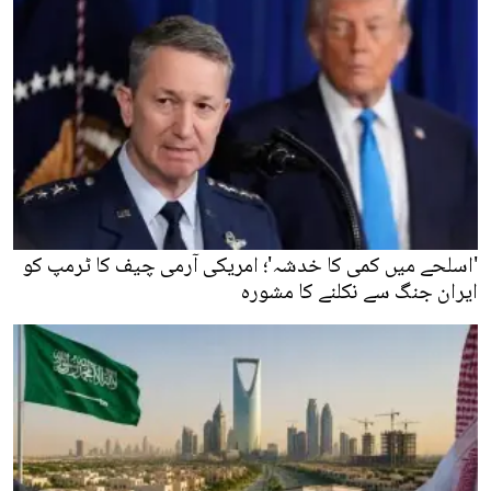
'اسلحے میں کمی کا خدشہ'؛ امریکی آرمی چیف کا ٹرمپ کو
ایران جنگ سے نکلنے کا مشورہ