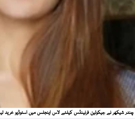
چندر شیکھر نے جیکولین فرنینڈس کیلئے لاس اینجلس میں اسٹوڈیو خرید لیا