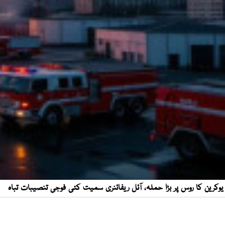
یوکرین کا روس پر بڑا حملہ، آئل ریفائنری سمیت کئی فوجی تنصیبات تباہ