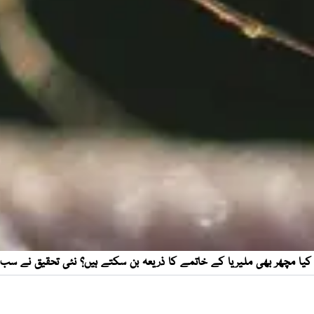
کیا مچھر بھی ملیریا کے خاتمے کا ذریعہ بن سکتے ہیں؟ نئی تحقیق نے سب ک