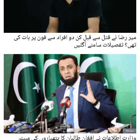
میر رضا نے قتل سے قبل کن دو افراد سے فون پر بات کی
تھی؟ تفصیلات سامنے آگئیں
وزارت اطلاعات نے افغان طالبان کا ہتھیاروں کی مبینہ