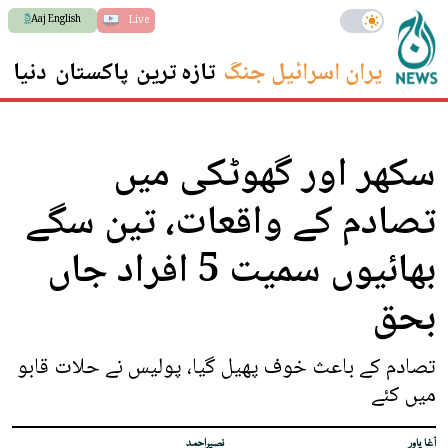
Aaj English
Live
ایران اسرائیل جنگ
تازہ ترین
پاکستان
دنیا
س
سکھر اور گھوٹکی میں
تصادم کے واقعات، تین سگے
بھائیوں سمیت 5 افراد جاں
بحق
تصادم کے باعث خوف پھیل گیا، پولیس نے حلات قابو
میں کئے
آغا یاور
نصیراحمد