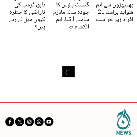
پھیپھڑوں سے اہم
گیسٹ ہاؤس کا
یاہو، ٹرمپ کی
شواہد برآمد، 21
چودہ سالہ ملازم
ناراضی کا خطرہ
افراد زیرِ حراست
سامنے آ گیا، اہم
کیوں مول لے رہے
انکشافات
ہیں؟