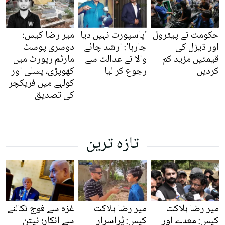
حکومت نے پیٹرول
'پاسپورٹ نہیں دیا
میر رضا کیس:
اور ڈیزل کی
جارہا': ارشد چائے
دوسری پوسٹ
قیمتیں مزید کم
والا نے عدالت سے
مارٹم رپورٹ میں
کردیں
رجوع کر لیا
کھوپڑی، پسلی اور
کولہے میں فریکچر
کی تصدیق
تازہ ترین
میر رضا ہلاکت
میر رضا ہلاکت
غزہ سے فوج نکالنے
کیس: معدے اور
کیس: پُراسرار
سے انکار؛ نیتن