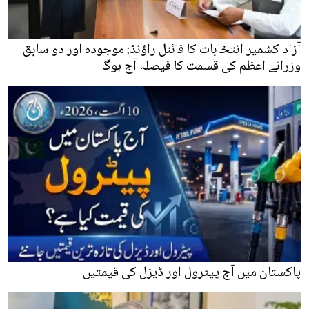
آزاد کشمیر انتخابات کا فائنل راؤنڈ: موجودہ اور دو سابق
وزرائے اعظم کی قسمت کا فیصلہ آج ہوگا
پاکستان میں آج پیٹرول اور ڈیزل کی قیمتیں