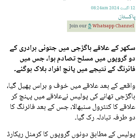
12 اگست 2024
08:24am
پاکستان
Join our
Whatsapp Channel
سکھر کے علاقے باگڑجی میں جتوئی برادری کے
دو گروپوں میں مسلح تصادم ہوا، جس میں
فائرنگ کے نتیجے میں پانچ افراد ہلاک ہوگئے۔
واقعے کے بعد علاقے میں خوف و ہراس پھیل گیا،
باگڑجی تھانے کی پولیس نےعلاقے میں پہنچ کر
علاقے کا کنٹرول سنبھالا، جس کے بعد فائرنگ کا
دو طرفہ تبادلہ رک گیا۔
پولیس کے مطابق دونوں گروپوں کا کرمنل ریکارڈ