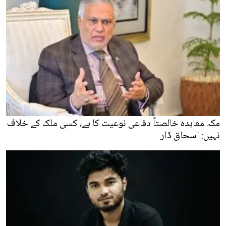
مکہ معاہدہ خالصتاً دفاعی نوعیت کا ہے، کسی ملک کے خلاف
نہیں: اسحاق ڈار