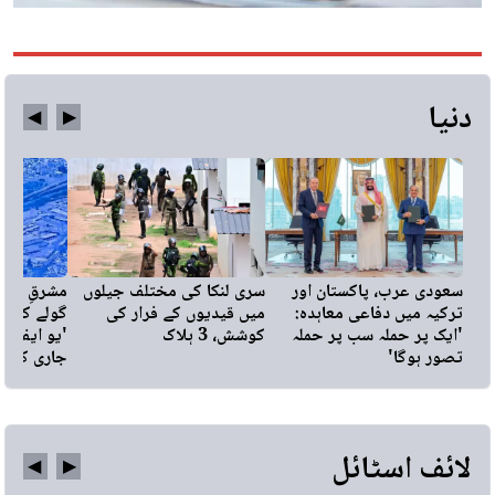
دنیا
◀︎
▶︎
سعودی عرب، پاکستان اور
سری لنکا کی مختلف جیلوں
مشرقِ وسطی
ترکیہ میں دفاعی معاہدہ:
میں قیدیوں کے فرار کی
گولے کی پر
'ایک پر حملہ سب پر حملہ
کوشش، 3 ہلاک
'یو ایف او
تصور ہوگا'
جاری کردی
لائف اسٹائل
◀︎
▶︎