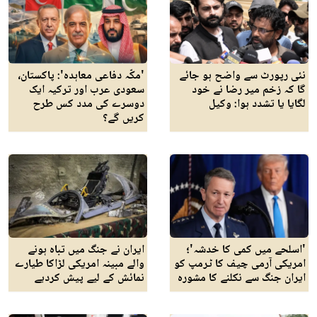
نئی رپورٹ سے واضح ہو جائے
'مکّہ دفاعی معاہدہ': پاکستان،
گا کہ زخم میر رضا نے خود
سعودی عرب اور ترکیہ ایک
لگایا یا تشدد ہوا: وکیل
دوسرے کی مدد کس طرح
کریں گے؟
'اسلحے میں کمی کا خدشہ'؛
ایران نے جنگ میں تباہ ہونے
امریکی آرمی چیف کا ٹرمپ کو
والے مبینہ امریکی لڑاکا طیارے
ایران جنگ سے نکلنے کا مشورہ
نمائش کے لیے پیش کردیے