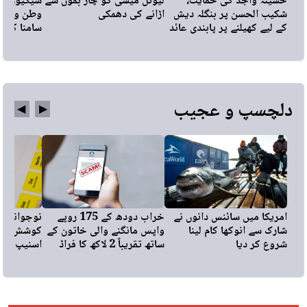
حسینہ واجد کی حمایت،
لیونل میسی کو چار بموں سے
سیکیورٹی 
شکیب الحسن پر بنگلہ دیش
اڑانے کی دھمکی
وطن واپس 
کے لیے کھیلنے پر پابندی عائد
سامنا کرو
دلچسپ و عجیب
◀︎
▶︎
امریکا میں سائنس دانوں نے
خراب دودھ کے 175 روپے
نوجوانوں 
شارک سے انوکھا کام لینا
واپس مانگنے والی خاتون کے
کوشش، بھا
شروع کر دیا
ساتھ تقریباً 2 لاکھ کا فراڈ
اسنیپ چیٹ