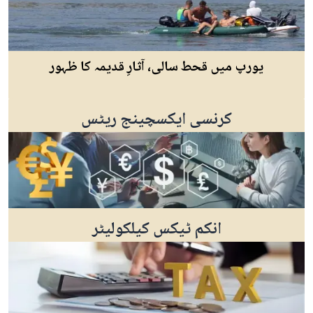
یورپ میں قحط سالی، آثارِ قدیمہ کا ظہور
کرنسی ایکسچینج ریٹس
انکم ٹیکس کیلکولیٹر