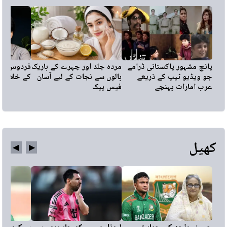
پانچ مشہور پاکستانی ڈرامے
مردہ جلد اور چہرے کے باریک
فردوس جما
جو ویڈیو ٹیپ کے ذریعے
بالوں سے نجات کے لیے آسان
کے خلاف ب
عرب امارات پہنچے
فیس پیک
کھیل
◀︎
▶︎