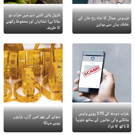
ناریل پانی کتنی دیر میں خراب ہو
فردوس جمال کا شاہ رخ خان کے
جاتا ہے؟ نشانیاں اور محفوظ رکھنے
خلاف بیان سے یوٹرن
کا طریقہ
خراب دودھ کے 175 روپے واپس
سونے کی پھر لمبی اُڑان، ہزاروں
مانگنے والی خاتون کے ساتھ تقریباً
روپے مہنگا
2 لاکھ کا فراڈ