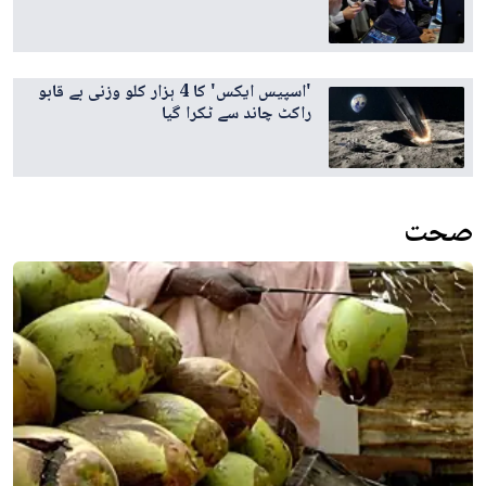
'اسپیس ایکس' کا 4 ہزار کلو وزنی بے قابو
راکٹ چاند سے ٹکرا گیا
صحت