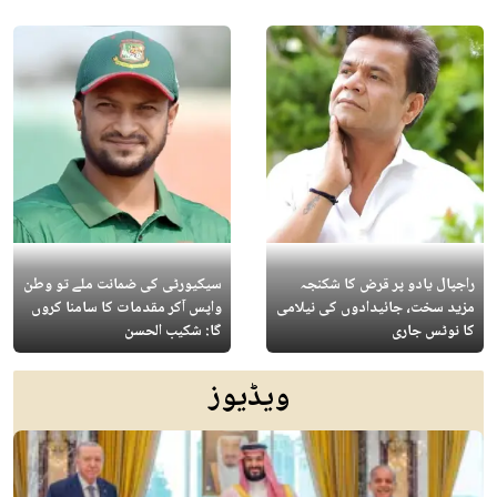
راجپال یادو پر قرض کا شکنجہ
سیکیورٹی کی ضمانت ملے تو وطن
مزید سخت، جائیدادوں کی نیلامی
واپس آکر مقدمات کا سامنا کروں
کا نوٹس جاری
گا: شکیب الحسن
ویڈیوز