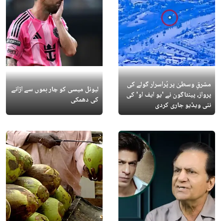
مشرقِ وسطیٰ پر پُراسرار گولے کی
لیونل میسی کو چار بموں سے اڑانے
پرواز، پینٹاگون نے 'یو ایف او' کی
کی دھمکی
نئی ویڈیو جاری کردی