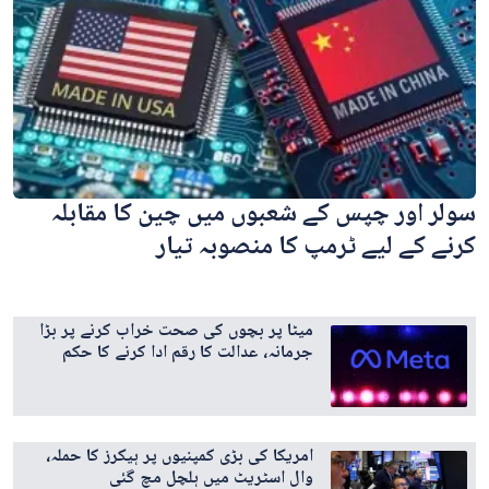
سولر اور چپس کے شعبوں میں چین کا مقابلہ
کرنے کے لیے ٹرمپ کا منصوبہ تیار
میٹا پر بچوں کی صحت خراب کرنے پر بڑا
جرمانہ، عدالت کا رقم ادا کرنے کا حکم
امریکا کی بڑی کمپنیوں پر ہیکرز کا حملہ،
وال اسٹریٹ میں ہلچل مچ گئی