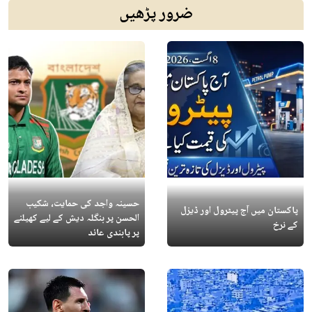
ضرور پڑھیں
حسینہ واجد کی حمایت، شکیب
پاکستان میں آج پیٹرول اور ڈیزل
الحسن پر بنگلہ دیش کے لیے کھیلنے
کے نرخ
پر پابندی عائد