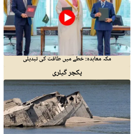
مکہ معاہدہ: خطے میں طاقت کی تبدیلی
پکچر گیلری