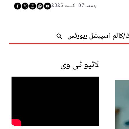
جمعہ 07 اگست 2026
گ/کالم
اسپیشل رپورٹس
لائیو ٹی وی