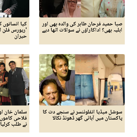
صبا حمید فرحان طاہر کی والدہ بھی اور
کیا انسانوں ک
اہلیہ بھی؟ اداکاراؤں نے سوالات اٹھا دیے
'ریورس فلن ا
حیران
سوشل میڈیا انفلوئنسر نے سنجے دت کا
سلمان خان او
پاکستان میں آبائی گھر ڈھونڈ نکالا
فلاحی کاموں 
نے طلب کرلیا