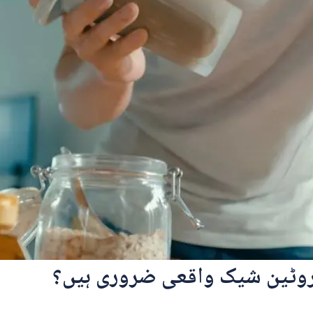
پروٹین شیک واقعی ضروری ہیں؟