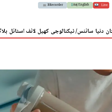
Aaj English
BRecorder
Live
ان
دنیا
سائنس/ ٹیکنالوجی
کھیل
لائف اسٹائل
بلا