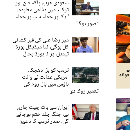
سعودی عرب، پاکستان اور
ترکیہ میں دفاعی معاہدہ:
'ایک پر حملہ سب پر حملہ
تصور ہوگا'
میر رضا علی کی قبر کشائی
کل ہوگی، نیا میڈیکل بورڈ
تبدیل، پرانا بورڈ بحال
ے
ٹرمپ کو بڑا دھچکا،
وائد
امریکی عدالت نے وائٹ
ہاؤس میں بال روم کی
تعمیر روک دی
ایران سے بات چیت جاری
ہے، جنگ جلد ختم ہوجائے
گی، صدر ٹرمپ کا دعویٰ