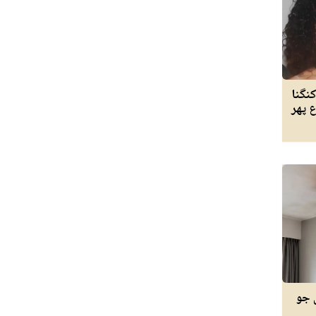
کنگنا
ع پھر
 جو