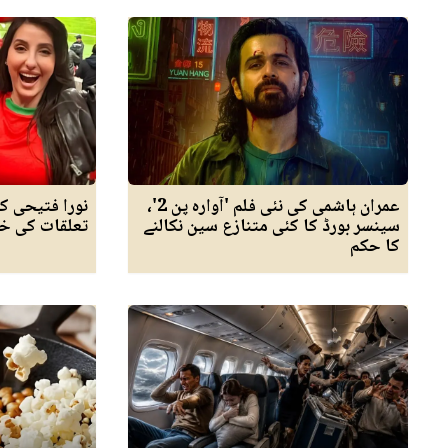
عمران ہاشمی کی نئی فلم 'آوارہ پن 2'،
نورا فتیحی ک
سینسر بورڈ کا کئی متنازع سین نکالنے
تعلقات کی خبر
کا حکم