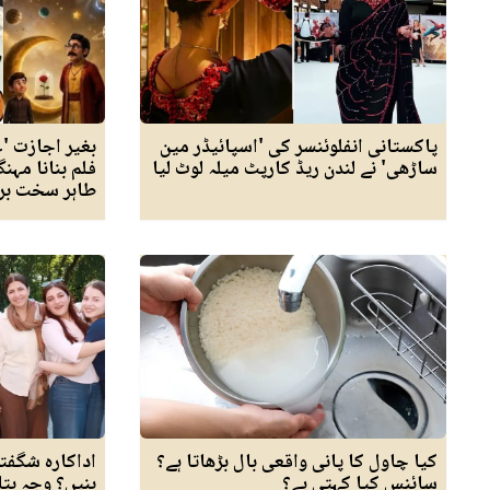
پاکستانی انفلوئنسر کی 'اسپائیڈر مین
بغیر اجازت 'ع
ساڑھی' نے لندن ریڈ کارپٹ میلہ لوٹ لیا
فلم بنانا مہنگ
طاہر سخت بر
کیا چاول کا پانی واقعی بال بڑھاتا ہے؟
اداکارہ شگفتہ
سائنس کیا کہتی ہے؟
بنیں؟ وجہ بتا