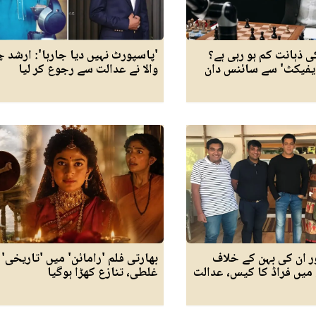
ی ذہانت کم ہو رہی ہے؟
'پاسپورٹ نہیں دیا جارہا': ارشد چ
یفیکٹ' سے سائنس دان
والا نے عدالت سے رجوع کر لیا
ر ان کی بہن کے خلاف
بھارتی فلم 'رامائن' میں 'تاریخی'
میں فراڈ کا کیس، عدالت
غلطی، تنازع کھڑا ہوگیا