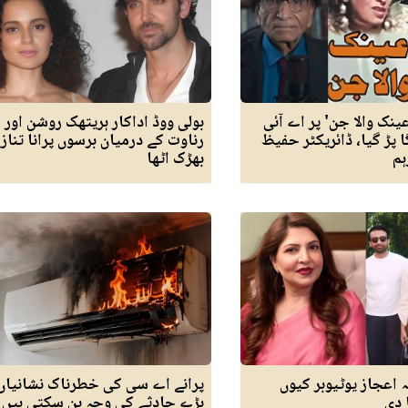
ینک والا جن' پر اے آئی
بولی ووڈ اداکار ہریتھک روشن اور 
ا پڑ گیا، ڈائریکٹر حفیظ
رناوت کے درمیان برسوں پرانا تناز
ہم
بھڑک اٹھا
 اعجاز یوٹیوبر کیوں
پرانے اے سی کی خطرناک نشانیاں
 دی
بڑے حادثے کی وجہ بن سکتی ہیں