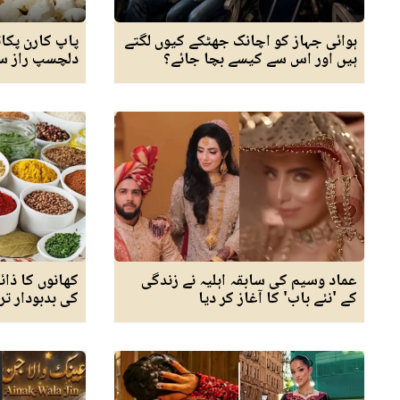
ہوائی جہاز کو اچانک جھٹکے کیوں لگتے
پاپ کارن پکا
ہیں اور اس سے کیسے بچا جائے؟
دلچسپ راز سا
عماد وسیم کی سابقہ اہلیہ نے زندگی
کھانوں کا ذائق
کے 'نئے باب' کا آغاز کر دیا
کی بدبودار ت