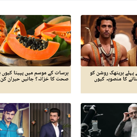
ے پہلے ہریتھک روشن کو
برسات کے موسم میں پپیتا کیوں ہ
بنانے کا منصوبہ کیوں
صحت کا خزانہ؟ جانیں حیران کن ف