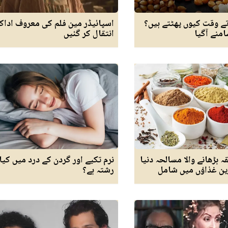
تے وقت کیوں پھٹتے ہیں؟
اسپائیڈر مین فلم کی معروف اداکا
منے آگیا
انتقال کر گئیں
ہ بڑھانے والا مسالحہ دنیا
نرم تکیے اور گردن کے درد میں کیا
رین غذاؤں میں شامل
رشتہ ہے؟