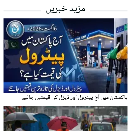
مزید خبریں
پاکستان میں آج پیٹرول اور ڈیزل کی قیمتیں جانیے