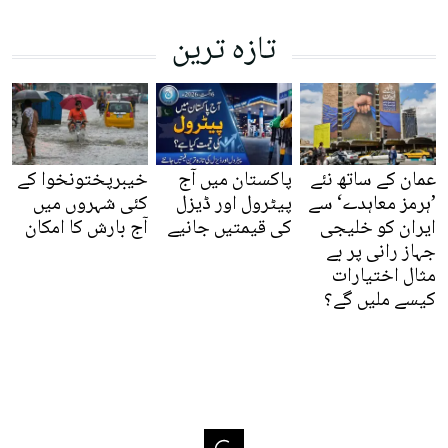
تازہ ترین
عمان کے ساتھ نئے
پاکستان میں آج
خیبرپختونخوا کے
’ہرمز معاہدے‘ سے
پیٹرول اور ڈیزل
کئی شہروں میں
ایران کو خلیجی
کی قیمتیں جانیے
آج بارش کا امکان
جہاز رانی پر بے
مثال اختیارات
کیسے ملیں گے؟