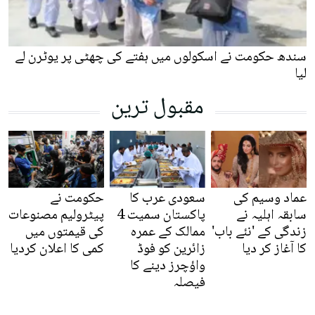
سندھ حکومت نے اسکولوں میں ہفتے کی چھٹی پر یوٹرن لے
لیا
مقبول ترین
عماد وسیم کی
سعودی عرب کا
حکومت نے
سابقہ اہلیہ نے
پاکستان سمیت 4
پیٹرولیم مصنوعات
زندگی کے 'نئے باب'
ممالک کے عمرہ
کی قیمتوں میں
کا آغاز کر دیا
زائرین کو فوڈ
کمی کا اعلان کردیا
واؤچرز دینے کا
فیصلہ