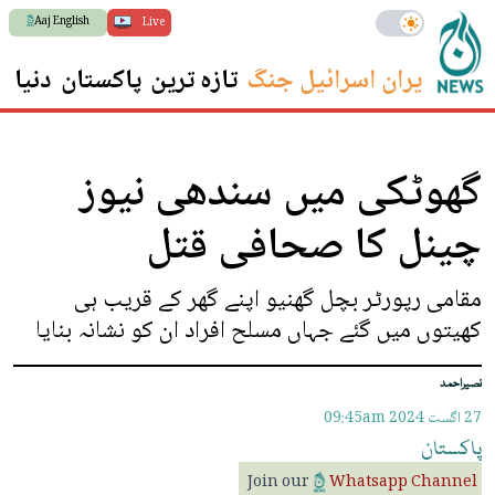
Aaj English
Live
ایران اسرائیل جنگ
تازہ ترین
پاکستان
دنیا
س
گھوٹکی میں سندھی نیوز
چینل کا صحافی قتل
مقامی رپورٹر بچل گھنیو اپنے گھر کے قریب ہی
کھیتوں میں گئے جہاں مسلح افراد ان کو نشانہ بنایا
نصیراحمد
27 اگست 2024
09:45am
پاکستان
Join our
Whatsapp Channel