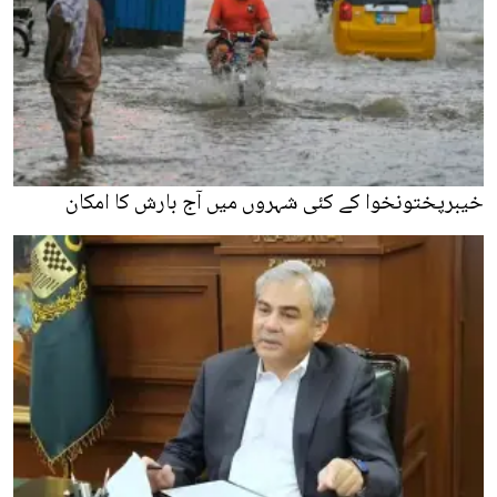
خیبرپختونخوا کے کئی شہروں میں آج بارش کا امکان