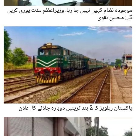
موجودہ نظام کہیں نہیں جا رہا، وزیراعظم مدت پوری کریں
گے: محسن نقوی
پاکستان ریلویز کا 2 بند ٹرینیں دوبارہ چلانے کا اعلان