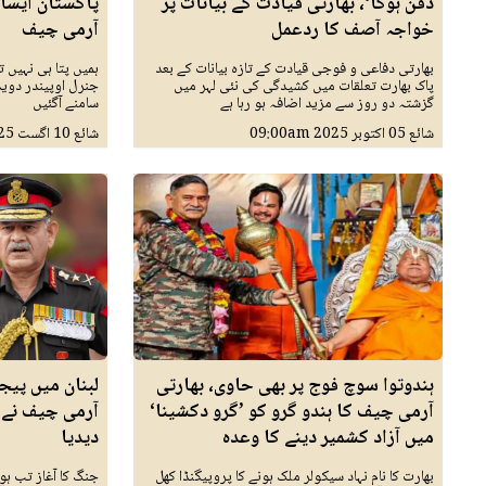
دفن ہوگا‘، بھارتی قیادت کے بیانات پر
پاکستان ایسا 
خواجہ آصف کا ردعمل
آرمی چیف
بھارتی دفاعی و فوجی قیادت کے تازہ بیانات کے بعد
ہمیں پتا ہی نہیں ت
پاک بھارت تعلقات میں کشیدگی کی نئی لہر میں
جنرل اوپیندر دوی
گزشتہ دو روز سے مزید اضافہ ہو رہا ہے
سامنے آگئیں
شائع
05 اکتوبر 2025
09:00am
شائع
10 اگست 2025
ہندوتوا سوچ فوج پر بھی حاوی، بھارتی
لبنان میں پیج
آرمی چیف کا ہندو گرو کو ’گرو دکشینا‘
آرمی چیف نے 
میں آزاد کشمیر دینے کا وعدہ
دیدیا
بھارت کا نام نہاد سیکولر ملک ہونے کا پروپیگنڈا کھل
جنگ کا آغاز تب ہ