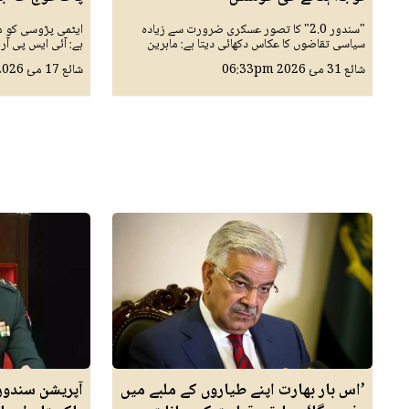
"سندور 2.0" کا تصور عسکری ضرورت سے زیادہ
ایٹمی پڑوسی کو م
سیاسی تقاضوں کا عکاس دکھائی دیتا ہے: ماہرین
ہے: آئی ایس پی آر
شائع
31 مئ 2026
06:33pm
شائع
17 مئ 2026
’اس بار بھارت اپنے طیاروں کے ملبے میں
آپریشن سندور