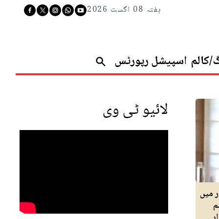
ہفتہ 08 اگست 2026
گ/کالم
اسپیشل رپورٹس
لائیو ٹی وی
ر میں
م
ر