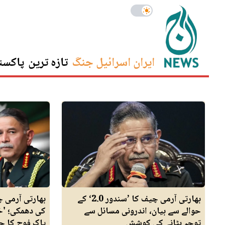
ایران اسرائیل جنگ
تازہ ترین
پاکست
بھارتی آرمی چیف کا ’سندور 2.0‘ کے
بھارتی آرمی 
حوالے سے بیان، اندرونی مسائل سے
کی دھمکی؛ 'خات
توجہ ہٹانے کی کوشش
پاک فوج کا ج