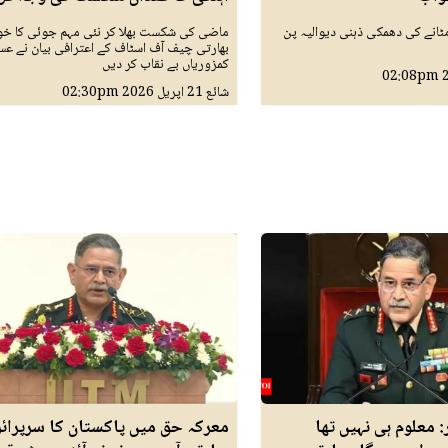
ٹانے کی دھمکی ذہنی دیوالیہ پن
ماضی کی شکست بھلا کر نئی مہم جوئی کا خو
بھارتی چیف آف اسٹاف کے اعترافی بیان نے ع
کمزوریاں بے نقاب کر دیں
02:08pm
شائع
21 اپريل 2026
02:30pm
: معلوم ہی نہیں تھا
معرکہ حق میں پاکستان کا سرپرائز