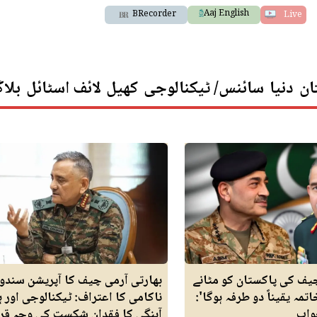
Aaj English
BRecorder
Live
ان
دنیا
سائنس/ ٹیکنالوجی
کھیل
لائف اسٹائل
بلا
چیف کی پاکستان کو مٹانے
بھارتی آرمی چیف کا آپریشن سندو
مہ یقیناً دو طرفہ ہوگا':
ناکامی کا اعتراف: ٹیکنالوجی اور ہ
واب
آہنگی کا فقدان شکست کی وجہ قرا