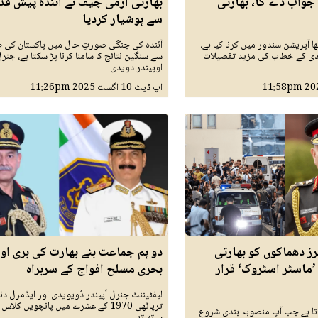
جواب دے گا، بھارتی
بھارتی آرمی چیف نے آئندہ پیش قد
سے ہوشیار کردیا
ھا آپریشن سندور میں کرنا کیا ہے،
آئندہ کی جنگی صورتِ حال میں پاکستان کی 
دی کے خطاب کی مزید تفصیلات
سے سنگین نتائج کا سامنا کرنا پڑ سکتا ہے، جنر
اوپیندر دویدی
11:58pm
اپ ڈیٹ
10 اگست 2025
11:26pm
رز دھماکوں کو بھارتی
دو ہم جماعت بنے بھارت کی بری اور
’ماسٹر اسٹروک‘ قرار
بحری مسلح افواج کے سربراہ
لیفٹیننٹ جنرل اُپیندر دُویویدی اور ایڈمرل د
ترپاٹھی 1970 کے عشرے میں پانچویں کلا
وتا ہے جب آپ منصوبہ بندی شروع
ساتھ تھے۔