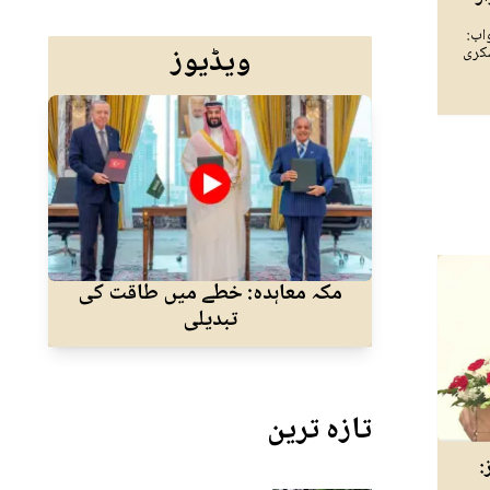
اب:
ویڈیوز
سکری
مکہ معاہدہ: خطے میں طاقت کی
نئے
تبدیلی
تازہ ترین
: