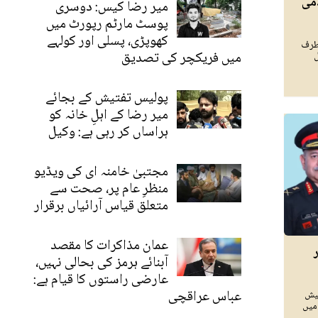
می
میر رضا کیس: دوسری
پوسٹ مارٹم رپورٹ میں
کھوپڑی، پسلی اور کولہے
طرف
میں فریکچر کی تصدیق
ل
پولیس تفتیش کے بجائے
میر رضا کے اہلِ خانہ کو
ہراساں کر رہی ہے: وکیل
مجتبیٰ خامنہ ای کی ویڈیو
منظرِ عام پر، صحت سے
متعلق قیاس آرائیاں برقرار
عمان مذاکرات کا مقصد
آبنائے ہرمز کی بحالی نہیں،
عارضی راستوں کا قیام ہے:
عباس عراقچی
نیش
س میں