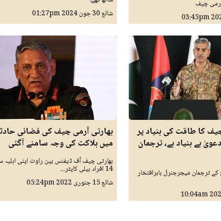
 آرمی چیف
شائع
30 جون 2024
01:27pm
03:45pm
یف کا طاقت کی بنیاد پر
بھارتی آرمی چیف کی فضائی حادث
عویٰ بے بنیاد ہے، ترجمان
میں ہلاکت کی وجہ سامنے آگئی
بھارتی چیف آف ڈیفنس بپن راوت اپنی اہلیہ 
14 افراد ہیلی کاپٹر...
 کے ترجمان میجرجنرل بابرافتخار
شائع
15 جنوری 2022
05:24pm
10:04am