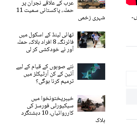
عرب کے علاقے نجران پر
حملہ، پاکستانی سمیت 11
۔
شہری زخمی
تھائی لینڈ کے اسکول میں
فائرنگ، 8 افراد ہلاک، حملہ
آور نے خودکشی کر لی
نئے صوبوں کے قیام کے لیے
آئین کے کن آرٹیکلز میں
ترمیم کرنا ہوگی؟
خیبرپختونخوا میں
سیکیورٹی فورسز کی
کارروائیاں، 10 دہشتگرد
ہلاک