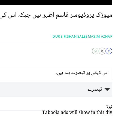
میوزک پروڈیوسر قاسم اظہر ہیں جبکہ اس کی ہ
DUR E FISHAN SALEEM
ASIM AZHAR
اس کہانی پر تبصرے بند ہیں۔
تبصرے
تبولا
Taboola ads will show in this div