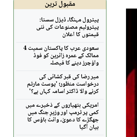
مقبول ترین
پیٹرول مہنگا، ڈیزل سستا:
پیٹرولیم مصنوعات کی نئی
قیمتوں کا اعلان
سعودی عرب کا پاکستان سمیت 4
ممالک کے عمرہ زائرین کو فوڈ
واؤچرز دینے کا فیصلہ
میر رضا کی قبر کشائی کی
درخواست منظور؛ 'پوسٹ مارٹم
کرنے والا ڈاکٹر اسامہ کہاں ہے؟'
امریکی ہتھیاروں کے ذخیرے میں
کمی پر ٹرمپ اور وزیرِ جنگ میں
جھگڑے کا دعویٰ، وائٹ ہاؤس کا
بیان آگیا