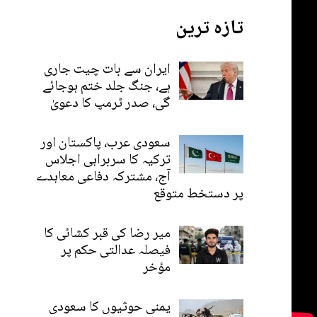
تازہ ترین
ایران سے بات چیت جاری
ہے، جنگ جلد ختم ہوجائے
گی، صدر ٹرمپ کا دعویٰ
سعودی عرب، پاکستان اور
ترکیہ کا سربراہی اجلاس
آج، مشترکہ دفاعی معاہدے
پر دستخط متوقع
میر رضا کی قبر کشائی کا
فیصلہ عدالتی حکم پر
مؤخر
یمنی حوثیوں کا سعودی