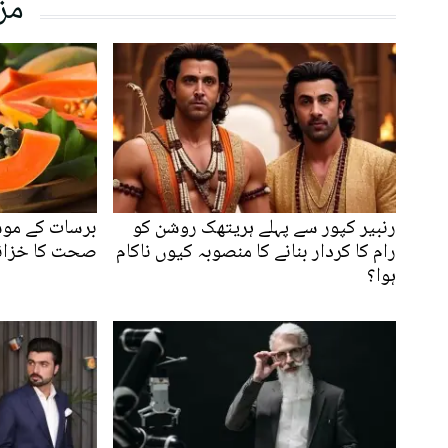
مز
رنبیر کپور سے پہلے ہریتھک روشن کو
برسات کے موس
رام کا کردار بنانے کا منصوبہ کیوں ناکام
صحت کا خزانہ
ہوا؟