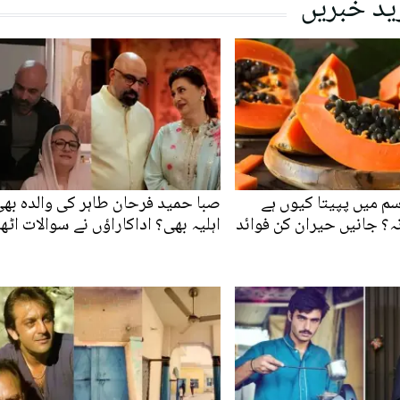
ید خبریں
م میں پپیتا کیوں ہے
صبا حمید فرحان طاہر کی والدہ بھی
؟ جانیں حیران کن فوائد
اہلیہ بھی؟ اداکاراؤں نے سوالات اٹھا