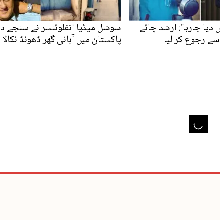
دیا جارہا': ارشد چائے
سوشل میڈیا انفلوئنسر نے سنجے دت
 سے رجوع کر لیا
پاکستان میں آبائی گھر ڈھونڈ نکالا