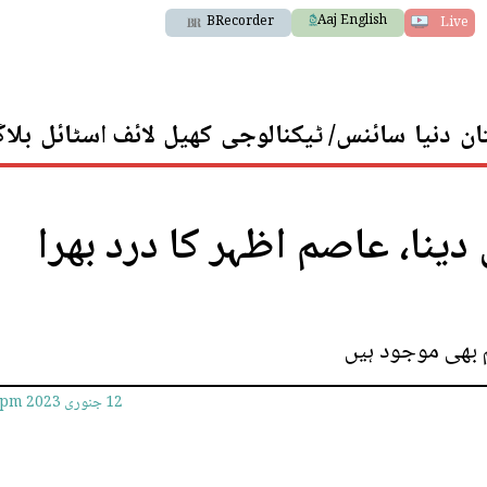
Aaj English
BRecorder
Live
ان
دنیا
سائنس/ ٹیکنالوجی
کھیل
لائف اسٹائل
بلا
دینا، عاصم اظہر کا درد بھرا
 بھی موجود ہیں
12 جنوری 2023
2pm