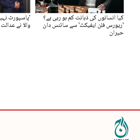
کیا انسانوں کی ذہانت کم ہو رہی ہے؟
'پاسپورٹ نہیں 
'ریورس فلن ایفیکٹ' سے سائنس دان
والا نے عدالت
حیران