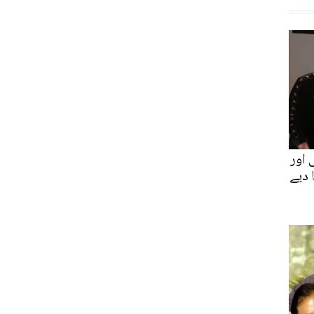
 اور
 دیے