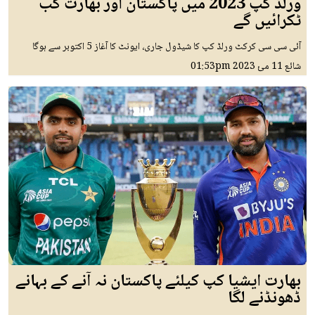
ورلڈ کپ 2023 میں پاکستان اور بھارت کب
ٹکرائیں گے
آئی سی سی کرکٹ ورلڈ کپ کا شیڈول جاری، ایونٹ کا آغاز 5 اکتوبر سے ہوگا
شائع
11 مئ 2023
01:53pm
بھارت ایشیا کپ کیلئے پاکستان نہ آنے کے بہانے
ڈھونڈنے لگا