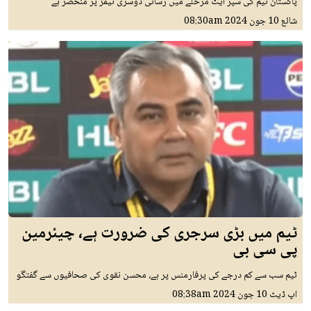
پاکستان ٹیم کی سُپر ایٹ مرحلے میں رسائی دوسری ٹیمز پر منحصر ہے
شائع
10 جون 2024
08:30am
ٹیم میں بڑی سرجری کی ضرورت ہے، چیئرمین
پی سی بی
ٹیم سب سے کم درجے کی پرفارمنس پر ہے، محسن نقوی کی صحافیوں سے گفتگو
اپ ڈیٹ
10 جون 2024
08:38am