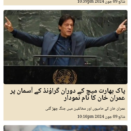
شائع
09 جون 2024
10:39pm
پاک بھارت میچ کے دوران گراؤنڈ کے آسمان پر
عمران خان کا نام نمودار
عمران خان کے حامیوں اور مخالفین میں جنگ چھڑ گئی
شائع
09 جون 2024
10:16pm