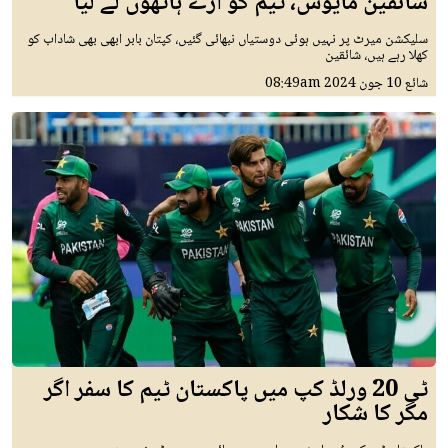
شائقین مایوس، ٹیم کو آڑے ہاتھوں لے لیا
سلیکشن میرٹ پر نہیں ہوئی دوستیاں نبھائی گئیں، کپتان بابر ابھی بھی شاداب کو
کھلا رہے ہیں، شائقین
شائع
10 جون 2024
08:49am
ٹی 20 ورلڈ کپ میں پاکستان ٹیم کا سفر اگر
مگر کا شکار