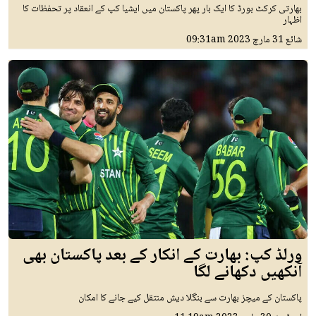
بھارتی کرکٹ بورڈ کا ایک بار پھر پاکستان میں ایشیا کپ کے انعقاد پر تحفظات کا
اظہار
شائع
31 مارچ 2023
09:31am
ورلڈ کپ: بھارت کے انکار کے بعد پاکستان بھی
آنکھیں دکھانے لگا
پاکستان کے میچز بھارت سے بنگلا دیش منتقل کیے جانے کا امکان