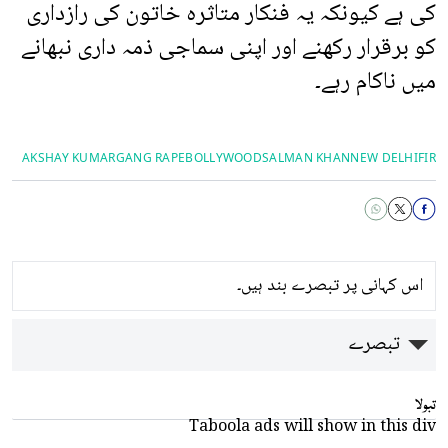
کی ہے کیونکہ یہ فنکار متاثرہ خاتون کی رازداری
کو برقرار رکھنے اور اپنی سماجی ذمہ داری نبھانے
میں ناکام رہے۔
AKSHAY KUMAR
GANG RAPE
BOLLYWOOD
SALMAN KHAN
NEW DELHI
FIR
اس کہانی پر تبصرے بند ہیں۔
تبصرے
تبولا
Taboola ads will show in this div