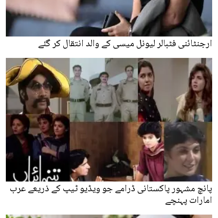
ارجنٹائنی فٹبالر لیونل میسی کے والد انتقال کر گئے
پانچ مشہور پاکستانی ڈرامے جو ویڈیو ٹیپ کے ذریعے عرب
امارات پہنچے