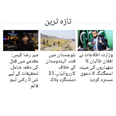
تازہ ترین
وزارت اطلاعات نے
بلوچستان میں
میر رضا کیس:
افغان طالبان کا
فتنہ الہندوستان
مقدمے میں قتل
ہتھیاروں کی مبینہ
کے خلاف
کی دفعہ شامل،
اسمگلنگ کا دعویٰ
کارروائیاں، 15
تحقیقات کے لیے
مسترد کردیا
دہشتگرد ہلاک
نئی 5 رکنی ٹیم
قائم