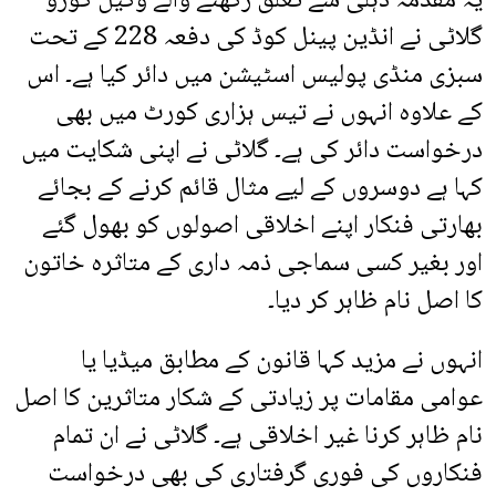
یہ مقدمہ دہلی سے تعلق رکھنے والے وکیل گورو
گلاٹی نے انڈین پینل کوڈ کی دفعہ 228 کے تحت
سبزی منڈی پولیس اسٹیشن میں دائر کیا ہے۔ اس
کے علاوہ انہوں نے تیس ہزاری کورٹ میں بھی
درخواست دائر کی ہے۔ گلاٹی نے اپنی شکایت میں
کہا ہے دوسروں کے لیے مثال قائم کرنے کے بجائے
بھارتی فنکار اپنے اخلاقی اصولوں کو بھول گئے
اور بغیر کسی سماجی ذمہ داری کے متاثرہ خاتون
کا اصل نام ظاہر کر دیا۔
انہوں نے مزید کہا قانون کے مطابق میڈیا یا
عوامی مقامات پر زیادتی کے شکار متاثرین کا اصل
نام ظاہر کرنا غیر اخلاقی ہے۔ گلاٹی نے ان تمام
فنکاروں کی فوری گرفتاری کی بھی درخواست