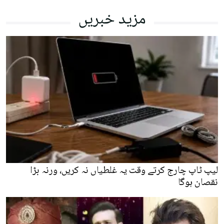
مزید خبریں
لیپ ٹاپ چارج کرتے وقت یہ غلطیاں نہ کریں، ورنہ بڑا
نقصان ہوگا