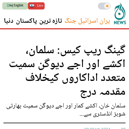
Aaj English
Live
ایران اسرائیل جنگ
تازہ ترین
پاکستان
دنیا
س
گینگ ریپ کیس: سلمان،
اکشے اور اجے دیوگن سمیت
متعدد اداکاروں کیخلاف
مقدمہ درج
سلمان خان، اکشے کمار اور اجے دیوگن سمیت بھارتی
شوبز انڈسٹری سے...