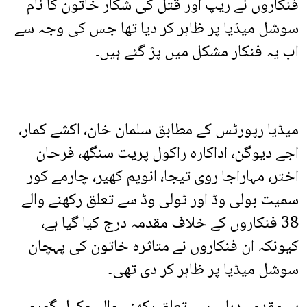
فنکاروں نے ریپ اور قتل کی شکار خاتون کا نام
سوشل میڈیا پر ظاہر کر دیا تھا جس کی وجہ سے
اب یہ فنکار مشکل میں پڑ گئے ہیں۔
میڈیا رپورٹس کے مطابق سلمان خان، اکشے کمار،
اجے دیوگن، اداکارہ راکول پریت سنگھ، فرحان
اختر، مہاراجا روی تیجا، انوپم کھیر، چارمے کور
سمیت بولی وڈ اور ٹولی وڈ سے تعلق رکھنے والے
38 فنکاروں کے خلاف مقدمہ درج کیا گیا ہے،
کیونکہ ان فنکاروں نے متاثرہ خاتون کی پہچان
سوشل میڈیا پر ظاہر کر دی تھی۔