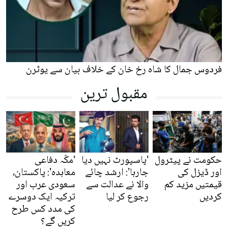
فردوس جمال کا شاہ رخ خان کے خلاف بیان سے یوٹرن
مقبول ترین
حکومت نے پیٹرول
'پاسپورٹ نہیں دیا
'مکّہ دفاعی
اور ڈیزل کی
جارہا': ارشد چائے
معاہدہ': پاکستان،
قیمتیں مزید کم
والا نے عدالت سے
سعودی عرب اور
کردیں
رجوع کر لیا
ترکیہ ایک دوسرے
کی مدد کس طرح
کریں گے؟