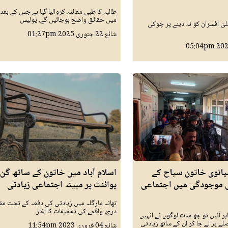
طالبہ کا طبی معائنہ کروالیا گیا ہے جس کے بع
میں حقائق واضح ہوجائیں گے، پولیس
لیٰ افسران کو نہ دینے پر چوکی
شائع
22 جنوری 2025
01:27pm
05:04pm
پانوی خاتون سیاح کے
اسلام آباد میں خاتون کے ساتھ گن
 موجودگی میں اجتماعی
پوائنٹ پر مبینہ اجتماعی زیادتی
تھانہ مارگلہ میں زیادتی کی دفعہ کے تحت مق
درج، واقعے کی تحقیقات کا آغاز
ر آئیں تو چھ سات لوگوں نے انہیں
صلے پر لے جا کر ان کے ساتھ زیادتی
شائع
04 فروری 2023
11:54pm