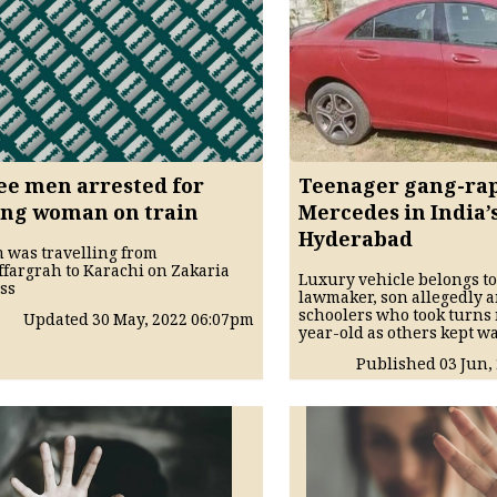
ee men arrested for
Teenager gang-rap
ing woman on train
Mercedes in India’
Hyderabad
m was travelling from
fargrah to Karachi on Zakaria
Luxury vehicle belongs t
ss
lawmaker, son allegedly 
schoolers who took turns 
Updated
30 May, 2022
06:07pm
year-old as others kept w
Published
03 Jun,