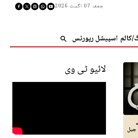
جمعہ 07 اگست 2026
گ/کالم
اسپیشل رپورٹس
لائیو ٹی وی
 جیل