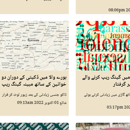
08:06pm
یفنس فیز 8 میں گینگ ریپ کرنے والے
بورے والا میں ڈکیتی کے دوران دو
ر گرفتار
خواتین کے ساتھ مبینہ گینگ ریپ
تھ گاڑی میں زیادتی کرتے ہوئے
ڈاکو جنسی زیادتی کے بعد زیور لوٹ کر فرار
شائع
01 اکتوبر 2022
09:13am
05:17pm