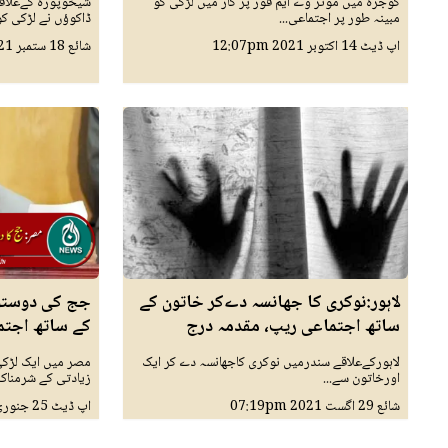
گوجرہ میں موٹر وے ایم فور پر کار میں لڑکی کو
شیخوپورہ کےعلاقے
مبینہ طور پر اجتماعی...
ڈاکوؤں نے لڑکی کو.
اپ ڈیٹ
14 اکتوبر 2021
12:07pm
شائع
18 ستمبر 2021
لاہور:نوکری کا جھانسہ دےکر خاتون کے
جج کی دوستوں
ساتھ اجتماعی ریپ، مقدمہ درج
کے ساتھ اجتم
لاہورکےعلاقے سندرمیں نوکری کاجھانسہ دے کر ایک
مصر میں ایک لڑکی
اورخاتون سے...
زیادتی کے شرمناک.
شائع
29 اگست 2021
07:19pm
اپ ڈیٹ
25 جنوری 2021