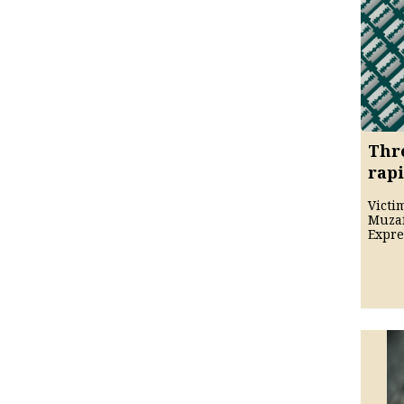
Thr
rap
Victi
Muzaf
Expre