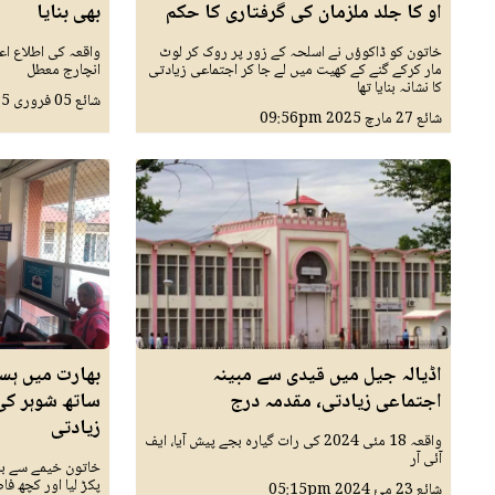
او کا جلد ملزمان کی گرفتاری کا حکم
بھی بنایا
خاتون کو ڈاکوؤں نے اسلحہ کے زور پر روک کر لوٹ
واقعہ کی اطلاع اع
مار کرکے گنے کے کھیت میں لے جا کر اجتماعی زیادتی
انچارج معطل
کا نشانہ بنایا تھا
شائع
05 فروری 2025
شائع
27 مارچ 2025
09:56pm
اڈیالہ جیل میں قیدی سے مبینہ
بھارت میں ہس
اجتماعی زیادتی، مقدمہ درج
ساتھ شوہر کی
زیادتی
واقعہ 18 مئی 2024 کی رات گیارہ بجے پیش آیا، ایف
آئی آر
خاتون خیمے سے باہ
پکڑ لیا اور کچھ فا
شائع
23 مئ 2024
05:15pm