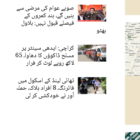
صوبے عوام کی مرضی سے
بنیں گے، بند کمروں کے
فیصلے قبول نہیں: بلاول
بھٹو
کراچی: ایدھی سینٹر پر
مسلح ڈاکوؤں کا دھاوا، 65
لاکھ روپے لوٹ کر فرار
تھائی لینڈ کے اسکول میں
فائرنگ، 8 افراد ہلاک، حملہ
آور نے خودکشی کر لی