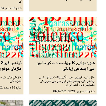
کی
شائع
02 مارچ 2024
لاہور: نوکری کا جھانسہ دے کر خاتون
ڈ
سے اجتماعی زیادتی
ملزمان موقع پ
ملزم نے ساتھیوں سمیت گن پوائنٹ پر اجتماعی
ملزمان لڑکی کے سا
زیادتی کی، ویڈیو بنائی اور جان سے مارنے کی
پکڑے گئے
دھمکیاں دیں، ایف آئی آر
شائع
14 دسمبر 2022
شائع
08 جنوری 2023
06:47pm