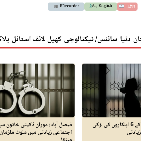
Aaj English
BRecorder
Live
ان
دنیا
سائنس/ ٹیکنالوجی
کھیل
لائف اسٹائل
بلا
سندھ پولیس کے 6 اہلکاروں کی لڑکی
فیصل آباد: دوران ڈکیتی خاتون سے
یادتی
اجتماعی زیادتی میں ملوث ملزمان
منتقل