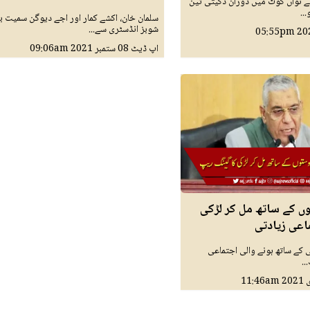
 نواں کوٹ میں دوران ڈکیتی تین
..
سلمان خان، اکشے کمار اور اجے دیوگن سمیت ب
شوبز انڈسٹری سے...
05:55pm
اپ ڈیٹ
08 ستمبر 2021
09:06am
 کے ساتھ مل کر لڑکی
اعی زیادتی
 کے ساتھ ہونے والی اجتماعی
..
11:46am