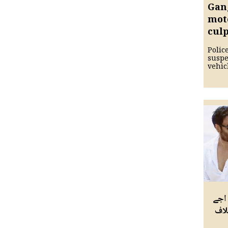
Gan
moto
culp
Polic
suspe
vehicl
اجے
لاف