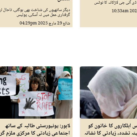
ی آئی جی لاڑکانہ کا نوٹس
دیگر ساتھیوں کی شناخت بھی ہوگئی، تاحال ان
10:33am
گرفتاری عمل میں نہ آسکی، پولیس
شائع
29 مارچ 2025
04:29pm
س اہلکاروں کا خاتون کو
لاہور: یونیورسٹی طالبہ کے ساتھ
نہ تشدد، زیادتی کا نشانہ
اجتماعی زیادتی کا مرکزی ملزم گرف