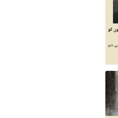
ون کو
، تاہم