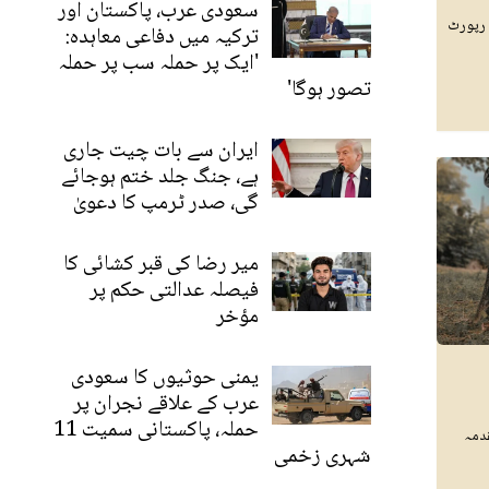
سعودی عرب، پاکستان اور
د رپورٹ
ترکیہ میں دفاعی معاہدہ:
'ایک پر حملہ سب پر حملہ
تصور ہوگا'
ایران سے بات چیت جاری
ہے، جنگ جلد ختم ہوجائے
گی، صدر ٹرمپ کا دعویٰ
میر رضا کی قبر کشائی کا
فیصلہ عدالتی حکم پر
مؤخر
یمنی حوثیوں کا سعودی
عرب کے علاقے نجران پر
حملہ، پاکستانی سمیت 11
دمہ
شہری زخمی