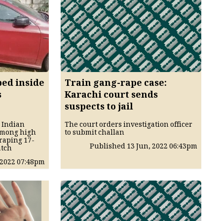
ed inside
Train gang-rape case:
s
Karachi court sends
suspects to jail
o Indian
The court orders investigation officer
among high
to submit challan
raping 17-
Published
13 Jun, 2022
06:43pm
atch
 2022
07:48pm