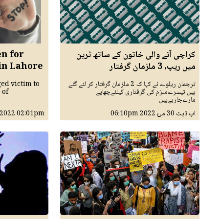
کراچی آنے والی خاتون کے ساتھ ٹرین
en for
میں ریپ، 3 ملزمان گرفتار
in Lahore
ترجمان ریلوے نے کہا کہ 2 ملزمان گرفتار کر لئے گئے
ed victim to
ہیں تیسرےملزم کی گرفتاری کیلئےچھاپے
 of
مارےجارہےہیں
اپ ڈیٹ
30 مئ 2022
06:10pm
02:01pm
 2022