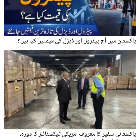
پاکستان میں آج پیٹرول اور ڈیزل کی قیمتیں کیا ہیں؟
پاکستانی سفیر کا معروف امریکی ٹیکسٹائلز کا دورہ،