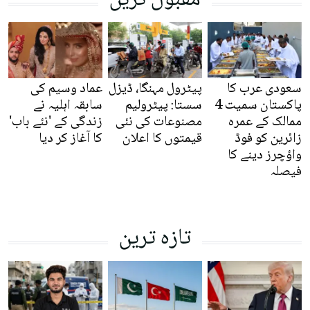
سعودی عرب کا
پیٹرول مہنگا، ڈیزل
عماد وسیم کی
پاکستان سمیت 4
سستا: پیٹرولیم
سابقہ اہلیہ نے
ممالک کے عمرہ
مصنوعات کی نئی
زندگی کے 'نئے باب'
زائرین کو فوڈ
قیمتوں کا اعلان
کا آغاز کر دیا
واؤچرز دینے کا
فیصلہ
تازہ ترین