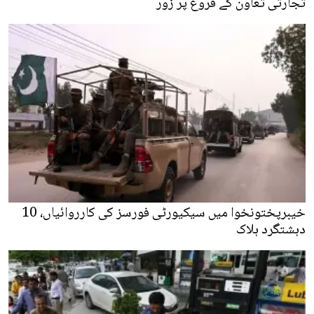
تجارتی تعاون کے فروغ پر زور
خیبرپختونخوا میں سیکیورٹی فورسز کی کارروائیاں، 10
دہشتگرد ہلاک