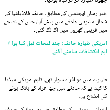
چھوٹا طیارہ گر کر تباہ ہوگیا۔
خبر رساں ایجنسی کے مطابق، حادثہ فلاڈیلفیا کے
شمال مشرقی علاقے میں پیش آیا، جس کے نتیجے
میں قریبی گھروں میں آگ لگ گئی۔
امریکی طیارہ حادثہ: چند لمحات قبل کیا ہوا ؟
اہم انکشافات سامنے آگئے
طیارے میں دو افراد سوار تھے، تاہم امریکی میڈیا
کا کہنا ہے کہ حادثے میں چھ افراد کے ہلاک ہونے
کی اطلاع ہے۔
ابتدائی رپورٹس کے مطابق، طیارہ پرواز کے صرف