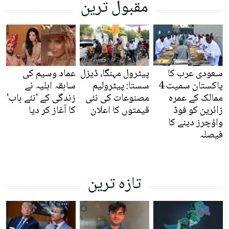
مقبول ترین
سعودی عرب کا
پیٹرول مہنگا، ڈیزل
عماد وسیم کی
پاکستان سمیت 4
سستا: پیٹرولیم
سابقہ اہلیہ نے
ممالک کے عمرہ
مصنوعات کی نئی
زندگی کے 'نئے باب'
زائرین کو فوڈ
قیمتوں کا اعلان
کا آغاز کر دیا
واؤچرز دینے کا
فیصلہ
تازہ ترین