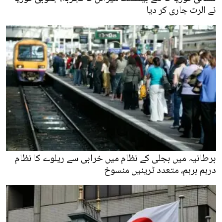
نے الرٹ جاری کر دیا
برطانیہ میں بجلی کے نظام میں خرابی سے ریلوے کا نظام
درہم برہم، متعدد ٹرینیں منسوخ