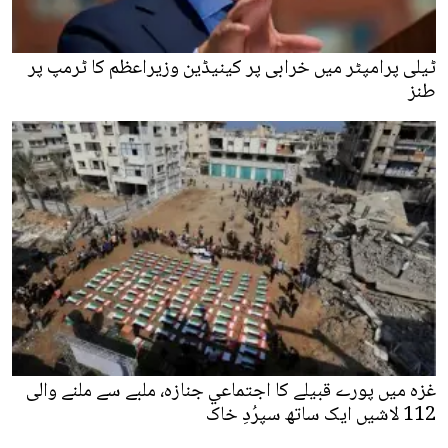
ٹیلی پرامپٹر میں خرابی پر کینیڈین وزیراعظم کا ٹرمپ پر
طنز
غزہ میں پورے قبیلے کا اجتماعي جنازہ، ملبے سے ملنے والی
112 لاشیں ایک ساتھ سپرُدِ خاک