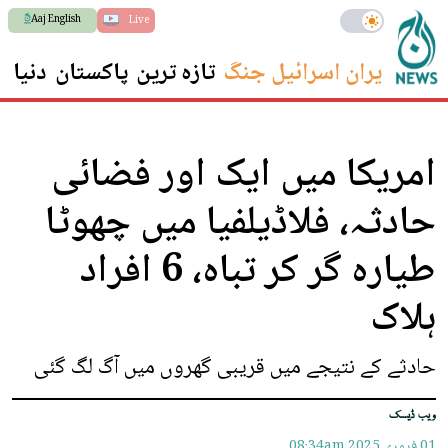
Aaj English
Live
ایران اسرائیل جنگ
تازہ ترین
پاکستان
دنیا
س
امریکا میں ایک اور فضائی
حادثہ، فلاڈیلفیا میں چھوٹا
طیارہ گر کر تباہ، 6 افراد
ہلاک
حادثے کے نتیجے میں قریبی گھروں میں آگ لگ گئی
ویب ڈیسک
01 فروری 2025
08:34am