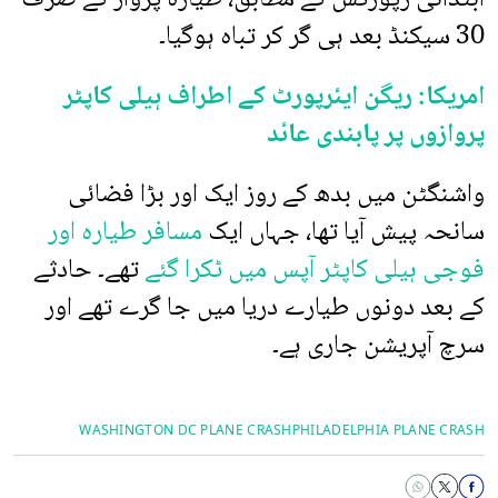
30 سیکنڈ بعد ہی گر کر تباہ ہوگیا۔
امریکا: ریگن ایئرپورٹ کے اطراف ہیلی کاپٹر
پروازوں پر پابندی عائد
واشنگٹن میں بدھ کے روز ایک اور بڑا فضائی
سانحہ پیش آیا تھا، جہاں ایک
مسافر طیارہ اور
فوجی ہیلی کاپٹر آپس میں ٹکرا گئے
تھے۔ حادثے
کے بعد دونوں طیارے دریا میں جا گرے تھے اور
سرچ آپریشن جاری ہے۔
WASHINGTON DC PLANE CRASH
PHILADELPHIA PLANE CRASH