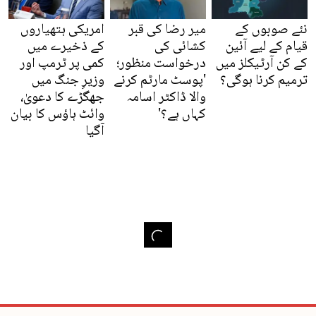
نئے صوبوں کے
میر رضا کی قبر
امریکی ہتھیاروں
قیام کے لیے آئین
کشائی کی
کے ذخیرے میں
کے کن آرٹیکلز میں
درخواست منظور؛
کمی پر ٹرمپ اور
ترمیم کرنا ہوگی؟
'پوسٹ مارٹم کرنے
وزیرِ جنگ میں
والا ڈاکٹر اسامہ
جھگڑے کا دعویٰ،
کہاں ہے؟'
وائٹ ہاؤس کا بیان
آگیا