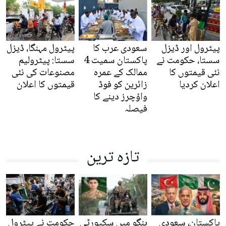
پیٹرول اور ڈیزل
سعودی عرب کا
پیٹرول مہنگا، ڈیزل
سستا، حکومت نے
پاکستان سمیت 4
سستا: پیٹرولیم
نئی قیمتوں کا
ممالک کے عمرہ
مصنوعات کی نئی
اعلان کردیا
زائرین کو فوڈ
قیمتوں کا اعلان
واؤچرز دینے کا
فیصلہ
تازہ ترین
پاکستان، سعودی
ہنگو میں سکیورٹی
حکومت نے پیٹرول