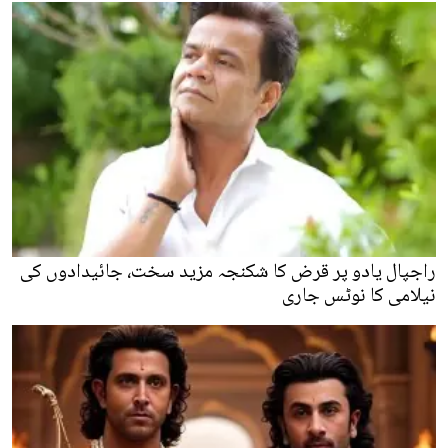
راجپال یادو پر قرض کا شکنجہ مزید سخت، جائیدادوں کی
نیلامی کا نوٹس جاری