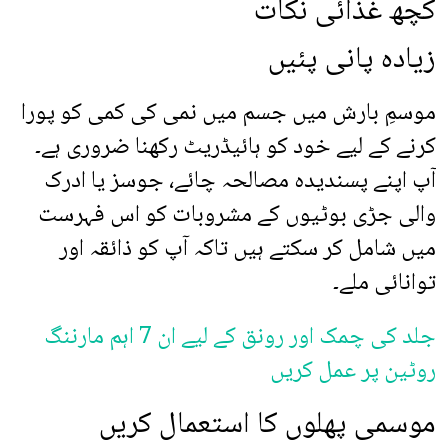
کچھ غذائی نکات
زیادہ پانی پئیں
موسمِ بارش میں جسم میں نمی کی کمی کو پورا
کرنے کے لیے خود کو ہائیڈریٹ رکھنا ضروری ہے۔
آپ اپنے پسندیدہ مصالحہ چائے، جوسز یا ادرک
والی جڑی بوٹیوں کے مشروبات کو اس فہرست
میں شامل کر سکتے ہیں تاکہ آپ کو ذائقہ اور
توانائی ملے۔
جلد کی چمک اور رونق کے لیے ان 7 اہم مارننگ
روٹین پر عمل کریں
موسمی پھلوں کا استعمال کریں