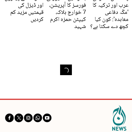
عرب اور ترکیہ کا
فورسز کا آپریشن،
اور ڈیزل کی
'مکّہ دفاعی
7 خوارج ہلاک،
قیمتیں مزید کم
معاہدہ': کون کیا
کیپٹن حمزہ اکرم
کردیں
کچھ دے سکتا ہے؟
شہید