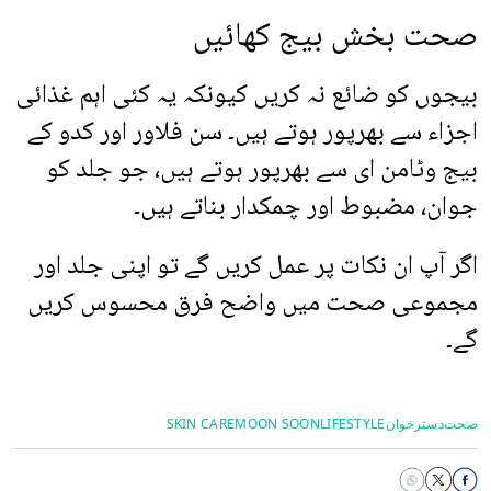
صحت بخش بیج کھائیں
بیجوں کو ضائع نہ کریں کیونکہ یہ کئی اہم غذائی
اجزاء سے بھرپور ہوتے ہیں۔ سن فلاور اور کدو کے
بیج وٹامن ای سے بھرپور ہوتے ہیں، جو جلد کو
جوان، مضبوط اور چمکدار بناتے ہیں۔
اگر آپ ان نکات پر عمل کریں گے تو اپنی جلد اور
مجموعی صحت میں واضح فرق محسوس کریں
گے۔
صحت
دسترخوان
LIFESTYLE
MOON SOON
SKIN CARE