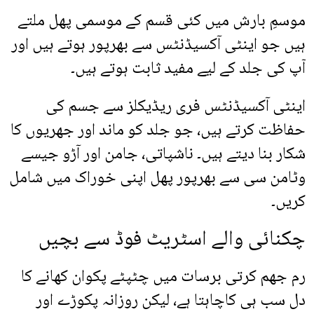
موسمِ بارش میں کئی قسم کے موسمی پھل ملتے
ہیں جو اینٹی آکسیڈنٹس سے بھرپور ہوتے ہیں اور
آپ کی جلد کے لیے مفید ثابت ہوتے ہیں۔
اینٹی آکسیڈنٹس فری ریڈیکلز سے جسم کی
حفاظت کرتے ہیں، جو جلد کو ماند اور جھریوں کا
شکار بنا دیتے ہیں۔ ناشپاتی، جامن اور آڑو جیسے
وٹامن سی سے بھرپور پھل اپنی خوراک میں شامل
کریں۔
چکنائی والے اسٹریٹ فوڈ سے بچیں
رم جھم کرتی برسات میں چٹپٹے پکوان کھانے کا
دل سب ہی کاچاہتا ہے، لیکن روزانہ پکوڑے اور