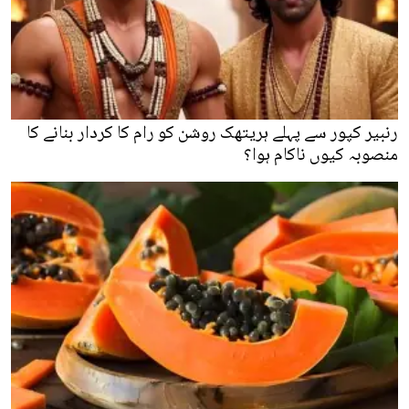
رنبیر کپور سے پہلے ہریتھک روشن کو رام کا کردار بنانے کا
منصوبہ کیوں ناکام ہوا؟