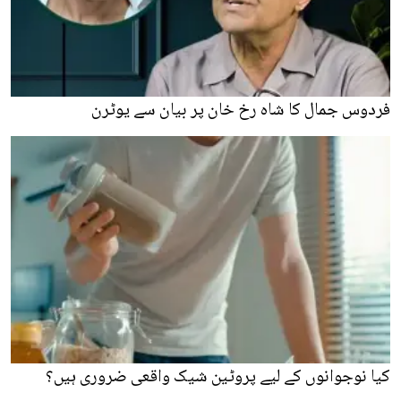
فردوس جمال کا شاہ رخ خان پر بیان سے یوٹرن
کیا نوجوانوں کے لیے پروٹین شیک واقعی ضروری ہیں؟