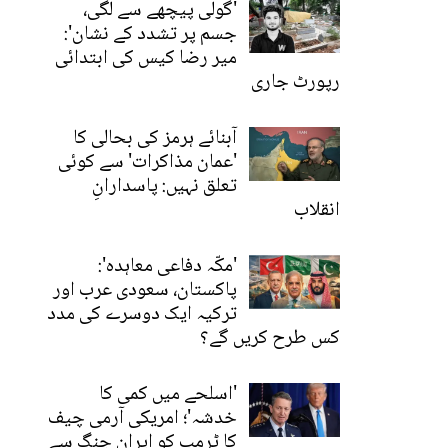
'گولی پیچھے سے لگی،
جسم پر تشدد کے نشان':
میر رضا کیس کی ابتدائی
رپورٹ جاری
آبنائے ہرمز کی بحالی کا
'عمان مذاکرات' سے کوئی
تعلق نہیں: پاسدارانِ
انقلاب
'مکّہ دفاعی معاہدہ':
پاکستان، سعودی عرب اور
ترکیہ ایک دوسرے کی مدد
کس طرح کریں گے؟
'اسلحے میں کمی کا
خدشہ'؛ امریکی آرمی چیف
کا ٹرمپ کو ایران جنگ سے