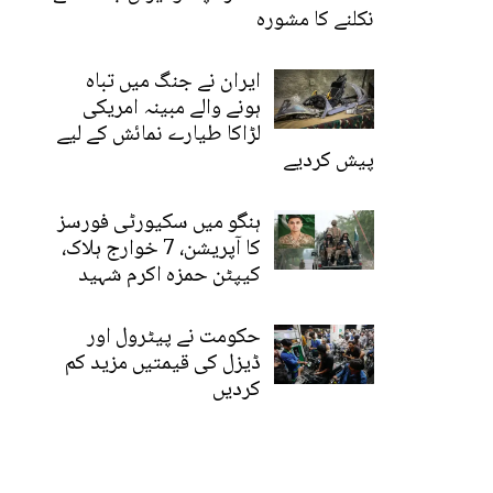
نکلنے کا مشورہ
ایران نے جنگ میں تباہ
ہونے والے مبینہ امریکی
لڑاکا طیارے نمائش کے لیے
پیش کردیے
ہنگو میں سکیورٹی فورسز
کا آپریشن، 7 خوارج ہلاک،
کیپٹن حمزہ اکرم شہید
حکومت نے پیٹرول اور
ڈیزل کی قیمتیں مزید کم
کردیں