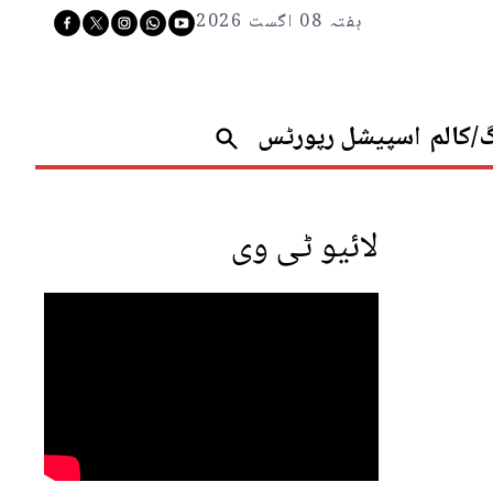
ہفتہ 08 اگست 2026
گ/کالم
اسپیشل رپورٹس
لائیو ٹی وی