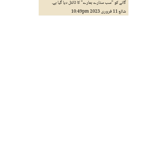
گانے کو "سب ستارے ہمارے" کا ٹائٹل دیا گیا ہے۔
شائع
11 فروری 2023
10:49pm