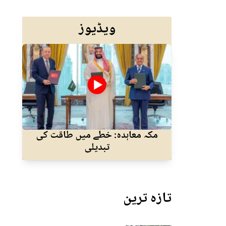
ویڈیوز
مکہ معاہدہ: خطے میں طاقت کی
نئے
تبدیلی
تازہ ترین