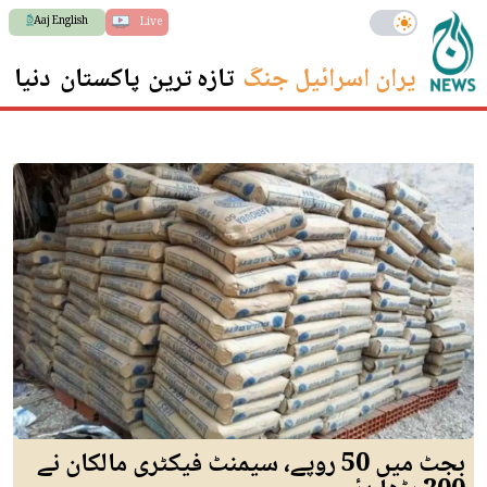
Aaj English
Live
ایران اسرائیل جنگ
تازہ ترین
پاکستان
دنیا
س
بجٹ میں 50 روپے، سیمنٹ فیکٹری مالکان نے