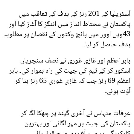
آسٹریلیا کے 201 رنز کے ہدف کے تعاقب میں
پاکستان نے محتاط انداز میں اننگز کا آغاز کیا اور
43ویں اوور میں پانچ وکٹوں کے نقصان پر مطلوبہ
ہدف حاصل کر لیا۔
بابر اعظم اور غازی غوری نے نصف سنچریاں
اسکور کر کے ٹیم کی جیت کی راہ ہموار کی۔ بابر
اعظم 69 رنز جب کہ غازی غوری 65 رنز بنا کر
آؤٹ ہوئے۔
عرفات منہاس نے آخری گیند پر چھکا لگا کر
پاکستان کی جیت پر مہر لگائی اور بہترین
کارکردگی پر مین آف دی میچ قرار پائے۔