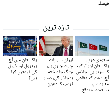
فیصلہ
تازہ ترین
سعودی عرب،
ایران سے بات
پاکستان میں آج
پاکستان اور ترکیہ
چیت جاری ہے،
پیٹرول اور ڈیزل
کا سربراہی اجلاس
جنگ جلد ختم
کی قیمتیں کیا
آج، مشترکہ دفاعی
ہوجائے گی، صدر
ہیں؟
معاہدے پر
ٹرمپ کا دعویٰ
دستخط متوقع