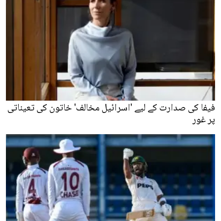
فیفا کی صدارت کے لیے 'اسرائیل مخالف' خاتون کی تعیناتی
پر غور