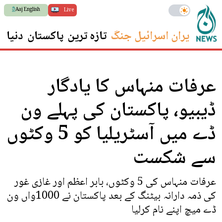
Aaj English
Live
ایران اسرائیل جنگ
تازہ ترین
پاکستان
دنیا
س
عرفات منہاس کا یادگار
ڈیبیو، پاکستان کی پہلے ون
ڈے میں آسٹریلیا کو 5 وکٹوں
سے شکست
عرفات منہاس کی 5 وکٹوں، بابر اعظم اور غازی غور
کی ذمہ دارانہ بیٹنگ کے بعد پاکستان نے 1000واں ون
ڈے میچ اپنے نام کرلیا