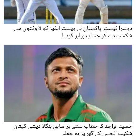
دوسرا ٹیسٹ: پاکستان نے ویسٹ انڈیز کو 8 وکٹوں سے
شکست دے کر حساب برابر کردیا
حسینہ واجد کا خطاب سننے پر سابق بنگلا دیشی کپتان
شکیب الحسن کے گھر پر بم حملہ