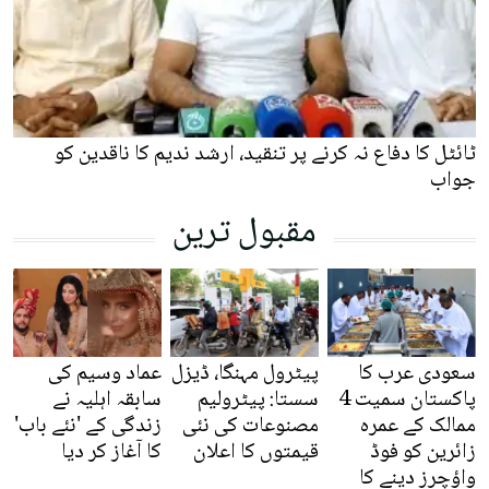
ٹائٹل کا دفاع نہ کرنے پر تنقید، ارشد ندیم کا ناقدین کو
جواب
مقبول ترین
سعودی عرب کا
پیٹرول مہنگا، ڈیزل
عماد وسیم کی
پاکستان سمیت 4
سستا: پیٹرولیم
سابقہ اہلیہ نے
ممالک کے عمرہ
مصنوعات کی نئی
زندگی کے 'نئے باب'
زائرین کو فوڈ
قیمتوں کا اعلان
کا آغاز کر دیا
واؤچرز دینے کا