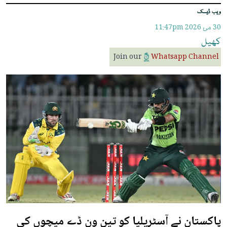
ویب ڈیسک
30 مئ 2026
11:47pm
کھیل
Join our
Whatsapp Channel
پاکستان نے آسٹریلیا کو تین ون ڈے میچوں کی