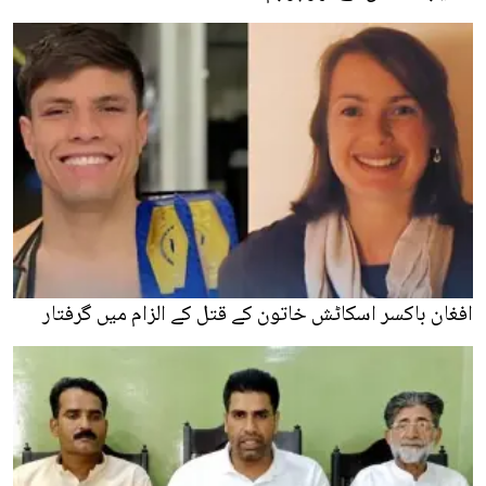
افغان باکسر اسکاٹش خاتون کے قتل کے الزام میں گرفتار