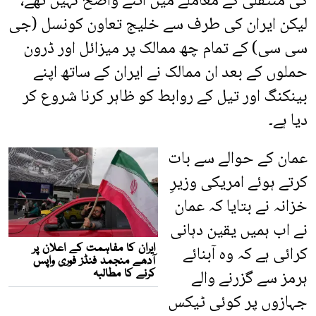
کی منتقلی کے معاملے میں اتنے واضح نہیں تھے،
لیکن ایران کی طرف سے خلیج تعاون کونسل (جی
سی سی) کے تمام چھ ممالک پر میزائل اور ڈرون
حملوں کے بعد ان ممالک نے ایران کے ساتھ اپنے
بینکنگ اور تیل کے روابط کو ظاہر کرنا شروع کر
دیا ہے۔
عمان کے حوالے سے بات
کرتے ہوئے امریکی وزیرِ
خزانہ نے بتایا کہ عمان
نے اب ہمیں یقین دہانی
کرائی ہے کہ وہ آبنائے
ہرمز سے گزرنے والے
جہازوں پر کوئی ٹیکس