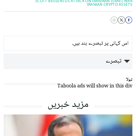
SCOTT ⁠BESSENT
US ATTACK ON IRAN
IRAN ISRAEL WAR
IRANIAN CRYPTO ASSETS
اس کہانی پر تبصرے بند ہیں۔
تبصرے
تبولا
Taboola ads will show in this div
مزید خبریں