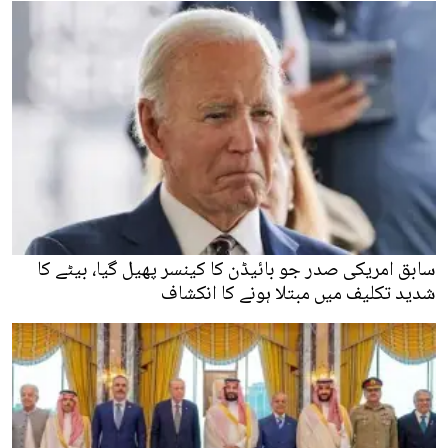
سابق امریکی صدر جو بائیڈن کا کینسر پھیل گیا، بیٹے کا
شدید تکلیف میں مبتلا ہونے کا انکشاف