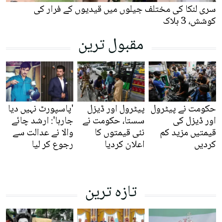
سری لنکا کی مختلف جیلوں میں قیدیوں کے فرار کی
کوشش، 3 ہلاک
مقبول ترین
حکومت نے پیٹرول
پیٹرول اور ڈیزل
'پاسپورٹ نہیں دیا
اور ڈیزل کی
سستا، حکومت نے
جارہا': ارشد چائے
قیمتیں مزید کم
نئی قیمتوں کا
والا نے عدالت سے
کردیں
اعلان کردیا
رجوع کر لیا
تازہ ترین