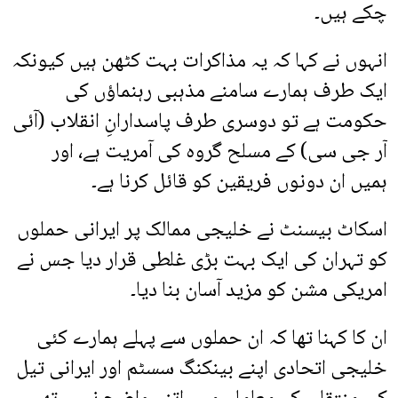
چکے ہیں۔
انہوں نے کہا کہ یہ مذاکرات بہت کٹھن ہیں کیونکہ
ایک طرف ہمارے سامنے مذہبی رہنماؤں کی
حکومت ہے تو دوسری طرف پاسدارانِ انقلاب (آئی
آر جی سی) کے مسلح گروہ کی آمریت ہے، اور
ہمیں ان دونوں فریقین کو قائل کرنا ہے۔
اسکاٹ بیسنٹ نے خلیجی ممالک پر ایرانی حملوں
کو تہران کی ایک بہت بڑی غلطی قرار دیا جس نے
امریکی مشن کو مزید آسان بنا دیا۔
ان کا کہنا تھا کہ ان حملوں سے پہلے ہمارے کئی
خلیجی اتحادی اپنے بینکنگ سسٹم اور ایرانی تیل