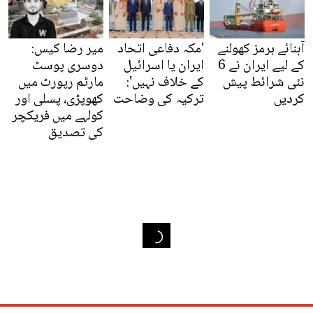
آبنائے ہرمز کھولنے
'مکہ دفاعی اتحاد
میر رضا کیس:
کے لیے ایران نے 6
ایران یا اسرائیل
دوسری پوسٹ
نئی شرائط پیش
کے خلاف نہیں':
مارٹم رپورٹ میں
کردیں
ترکیہ کی وضاحت
کھوپڑی، پسلی اور
کولہے میں فریکچر
کی تصدیق