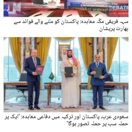
سہہ فریقی مکّہ معاہدہ: پاکستان کو ملنے والے فوائد سے
بھارت پریشان
سعودی عرب، پاکستان اور ترکیہ میں دفاعی معاہدہ: 'ایک پر
حملہ سب پر حملہ تصور ہوگا'