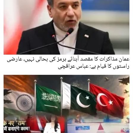
عمان مذاکرات کا مقصد آبنائے ہرمز کی بحالی نہیں، عارضی
راستوں کا قیام ہے: عباس عراقچی