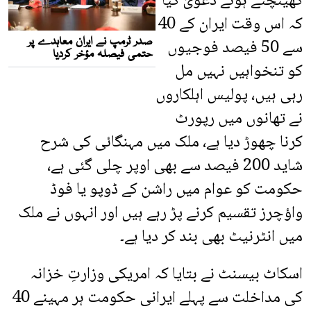
کھینچتے ہوئے دعویٰ کیا
کہ اس وقت ایران کے 40
سے 50 فیصد فوجیوں
کو تنخواہیں نہیں مل
رہی ہیں، پولیس اہلکاروں
نے تھانوں میں رپورٹ
کرنا چھوڑ دیا ہے، ملک میں مہنگائی کی شرح
شاید 200 فیصد سے بھی اوپر چلی گئی ہے،
حکومت کو عوام میں راشن کے ڈوپو یا فوڈ
واؤچرز تقسیم کرنے پڑ رہے ہیں اور انہوں نے ملک
میں انٹرنیٹ بھی بند کر دیا ہے۔
اسکاٹ بیسنٹ نے بتایا کہ امریکی وزارتِ خزانہ
کی مداخلت سے پہلے ایرانی حکومت ہر مہینے 40