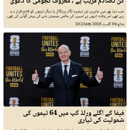
کن تصادم قریب ہے'، معروف نجومی کا دعویٰ
جب دنیا بھر میں ماہرین اور تبصرہ نگار پرتگال یا دیگر ٹیموں کو فاتح قرار دے
رہے تھے، اس وقت انہوں نے اسپین کی عالمی چیمپئن بننے کی پیش گوئی کی تھی۔
شائع
04 اگست 2026
10:21am
فیفا کے اگلے ورلڈ کپ میں 64 ٹیموں کی
شمولیت کی تیاری