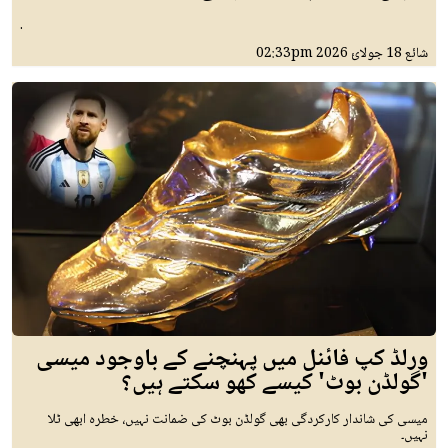
.
شائع
18 جولائ 2026
02:33pm
ورلڈ کپ فائنل میں پہنچنے کے باوجود میسی
'گولڈن بوٹ' کیسے کھو سکتے ہیں؟
میسی کی شاندار کارکردگی بھی گولڈن بوٹ کی ضمانت نہیں، خطرہ ابھی ٹلا
نہیں۔