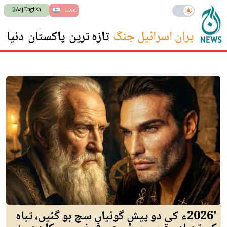
Aaj English
Live
ایران اسرائیل جنگ
تازہ ترین
پاکستان
دنیا
س
'2026ء کی دو پیش گوئیاں سچ ہو گئیں، تباہ