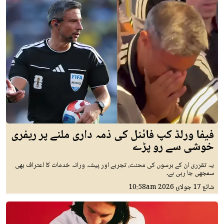
فیفا ورلڈ کپ فائنل کی ذمہ داری ملنے پر ریفری
خوشی سے رو پڑے
یہ تقرری ان کے برسوں کی محنت، تجربے اور پیشہ ورانہ خدمات کا اعتراف بھی
سمجھی جا رہی ہے۔
شائع
17 جولائ 2026
10:58am