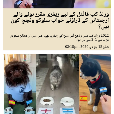
ورلڈ کپ فائنل کے لیے ریفری مقرر ہونے والے
ارجنٹائن کے ڈراؤنے خواب سلوکو ونچچ کون
ہیں؟
2022 ورلڈ کپ میں ونچچ اُس میچ کے ریفری تھے، جس میں ارجنٹائن سعودی
عرب سے 1-2 سے ہارا تھا۔
شائع
18 جولائ 2026
03:18pm