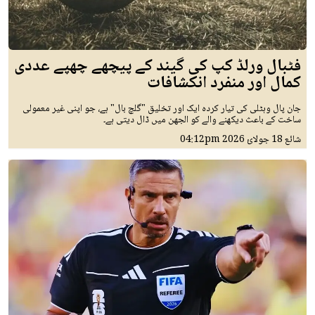
فٹبال ورلڈ کپ کی گیند کے پیچھے چھپے عددی
کمال اور منفرد انکشافات
جان پال وہٹلی کی تیار کردہ ایک اور تخلیق "گلچ بال" ہے، جو اپنی غیر معمولی
ساخت کے باعث دیکھنے والے کو الجھن میں ڈال دیتی ہے۔
شائع
18 جولائ 2026
04:12pm