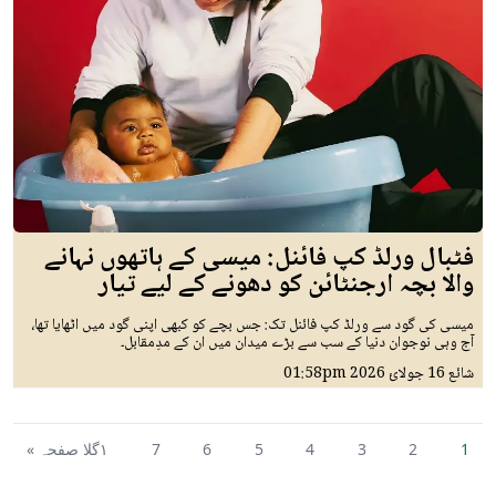
فٹبال ورلڈ کپ فائنل: میسی کے ہاتھوں نہانے
والا بچہ ارجنٹائن کو دھونے کے لیے تیار
میسی کی گود سے ورلڈ کپ فائنل تک: جس بچے کو کبھی اپنی گود میں اٹھایا تھا،
آج وہی نوجوان دنیا کے سب سے بڑے میدان میں ان کے مدِمقابل۔
شائع
16 جولائ 2026
01:58pm
1
2
3
4
5
6
7
١گلا صفحہ »