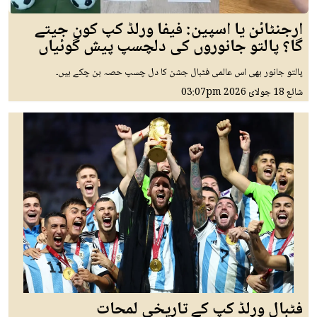
ارجنٹائن یا اسپین: فیفا ورلڈ کپ کون جیتے
گا؟ پالتو جانوروں کی دلچسپ پیش گوئیاں
پالتو جانور بھی اس عالمی فٹبال جشن کا دل چسپ حصہ بن چکے ہیں۔
شائع
18 جولائ 2026
03:07pm
فٹبال ورلڈ کپ کے تاریخی لمحات