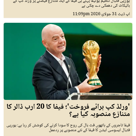
یورپی فٹبال تنظیم یوئیفا پہلے ہی فیفا کے ایک متنازع فیصلے پر ورلڈ کپ کے
بائیکاٹ کی دھمکی دے چکی ہے
اپ ڈیٹ
31 جولائ 2026
11:09pm
'ورلڈ کپ برائے فروخت'؛ فیفا کا 20 ارب ڈالر کا
متنازع منصوبہ کیا ہے؟
فیفا تاجروں کے ہاتھوں فٹ بال کی روح کا سودا کرنے کی کوشش کر رہا ہے: یورپی
فٹبال ایسوسی ایشن کا فیفا کے نئے منصوبے پر ردعمل