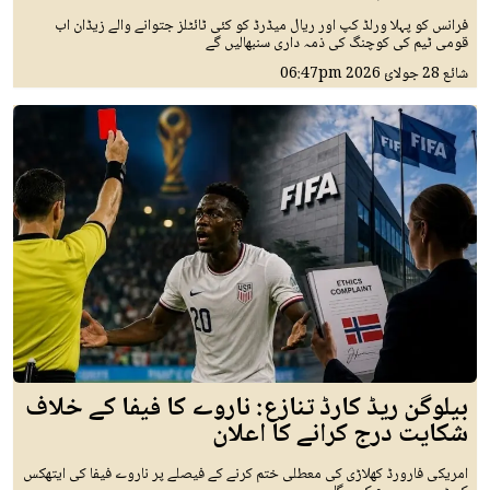
فرانس کو پہلا ورلڈ کپ اور ریال میڈرڈ کو کئی ٹائٹلز جتوانے والے زیڈان اب
قومی ٹیم کی کوچنگ کی ذمہ داری سنبھالیں گے
شائع
28 جولائ 2026
06:47pm
بیلوگن ریڈ کارڈ تنازع: ناروے کا فیفا کے خلاف
شکایت درج کرانے کا اعلان
امریکی فارورڈ کھلاڑی کی معطلی ختم کرنے کے فیصلے پر ناروے فیفا کی ایتھکس