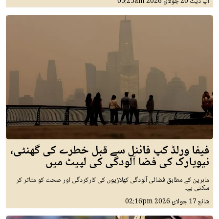
اپ ڈیٹ
20 جولائ 2026
05:25am
فیفا ورلڈ کپ فائنل سے قبل خطرے کی گھنٹی،
نیویارک کی فضا آلودگی کی لپیٹ میں
ماہرین کے مطابق فضائی آلودگی کھلاڑیوں کی کارکردگی اور صحت کو متاثر کر
سکتی ہے۔
شائع
17 جولائ 2026
02:16pm