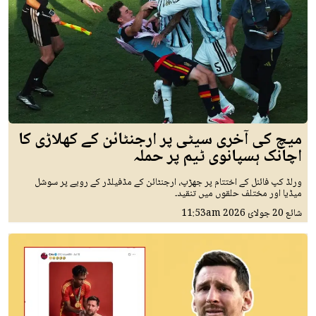
میچ کی آخری سیٹی پر ارجنٹائن کے کھلاڑی کا
اچانک ہسپانوی ٹیم پر حملہ
ورلڈ کپ فائنل کے اختتام پر جھڑپ، ارجنٹائن کے مڈفیلڈر کے رویے پر سوشل
میڈیا اور مختلف حلقوں میں تنقید۔
شائع
20 جولائ 2026
11:53am