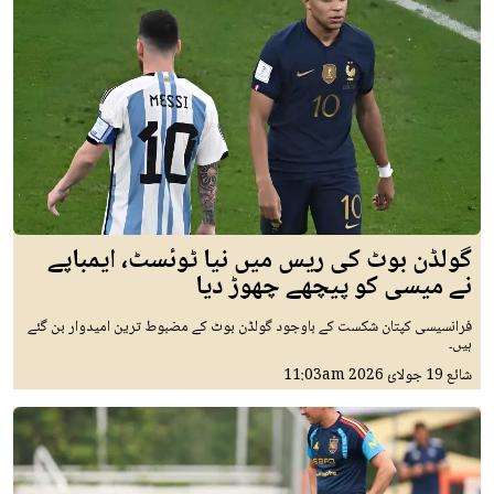
گولڈن بوٹ کی ریس میں نیا ٹوئسٹ، ایمباپے
نے میسی کو پیچھے چھوڑ دیا
فرانسیسی کپتان شکست کے باوجود گولڈن بوٹ کے مضبوط ترین امیدوار بن گئے
ہیں۔
شائع
19 جولائ 2026
11:03am