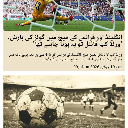
انگلینڈ اور فرانس کے میچ میں گولز کی بارش،
'ورلڈ کپ فائنل تو یہ ہونا چاہیے تھا'
ورلڈ کپ کا ناقابلِ یقین میچ؛ انگلینڈ نے فرانس کو 6-4 سے ہرا دیا، پہلے ہاف میں
چار گول کی برتری، فرانسیسی مداح غصے سے آگ بگولہ
شائع
19 جولائ 2026
09:14am