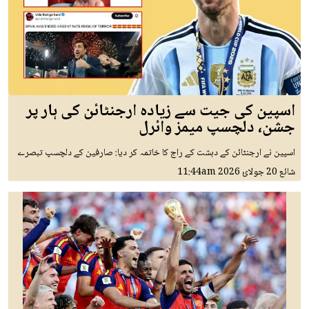
اسپین کی جیت سے زیادہ ارجنٹائن کی ہار پر
جشن، دلچسپ میمز وائرل
اسپین نے ارجنٹائن کے دہشت کے راج کا خاتمہ کر دیا: صارفین کے دلچسپ تبصرے
شائع
20 جولائ 2026
11:44am