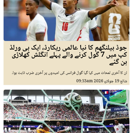
جوڈ بیلنگھم کا نیا عالمی ریکارڈ، ایک ہی ورلڈ
کپ میں 7 گول کرنے والے پہلے انگلش کھلاڑی
بن گئے
ان کا آخری لمحات میں کیا گیا گول فرانس کی امیدوں پر آخری ضرب ثابت ہوا۔
شائع
19 جولائ 2026
09:53am