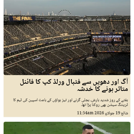
آگ اور دھویں سے فٹبال ورلڈ کپ کا فائنل
متاثر ہونے کا خدشہ
ہفتے کے روز شدید بارش، بجلی گرنے اور تیز ہواؤں کے باعث اسپین کی ٹیم کا
ٹریننگ سیشن بھی روکنا پڑا تھا۔
شائع
19 جولائ 2026
11:54am