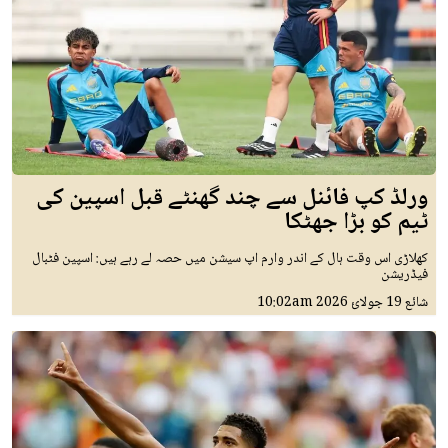
ورلڈ کپ فائنل سے چند گھنٹے قبل اسپین کی
ٹیم کو بڑا جھٹکا
کھلاڑی اس وقت ہال کے اندر وارم اپ سیشن میں حصہ لے رہے ہیں: اسپین فٹبال
فیڈریشن
شائع
19 جولائ 2026
10:02am