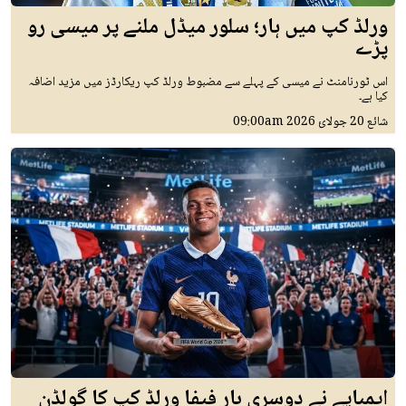
ورلڈ کپ میں ہار؛ سلور میڈل ملنے پر میسی رو
پڑے
اس ٹورنامنٹ نے میسی کے پہلے سے مضبوط ورلڈ کپ ریکارڈز میں مزید اضافہ
کیا ہے۔
شائع
20 جولائ 2026
09:00am
ایمباپے نے دوسری بار فیفا ورلڈ کپ کا گولڈن