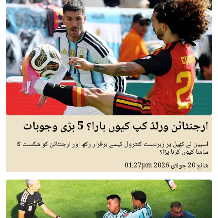
ارجنٹائن ورلڈ کپ کیوں ہارا؟ 5 بڑی وجوہات
اسپین نے کھیل پر زبردست کنٹرول کیسے برقرار رکھا اور ارجنٹائن کو شکست کا
سامنا کیوں کرنا پڑا؟
شائع
20 جولائ 2026
01:27pm