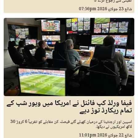
کمیٹی سے رجوع کرے گا
شائع
23 جولائ 2026
07:56pm
فیفا ورلڈ کپ فائنل نے امریکا میں ویور شپ کے
تمام ریکارڈ توڑ دیے
اسپین اور ارجنٹینا کے درمیان کھیلے گئے فیصلہ کن مقابلے کو تقریباً 6 کروڑ 30
لاکھ امریکیوں نے دیکھا۔
شائع
22 جولائ 2026
11:01pm