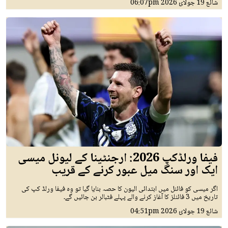
شائع
19 جولائ 2026
06:07pm
فیفا ورلڈکپ 2026: ارجنٹینا کے لیونل میسی
ایک اور سنگ میل عبور کرنے کے قریب
اگر میسی کو فائنل میں ابتدائی الیون کا حصہ بنایا گیا تو وہ فیفا ورلڈ کپ کی
تاریخ میں 3 فائنلز کا آغاز کرنے والے پہلے فٹبالر بن جائیں گے۔
شائع
19 جولائ 2026
04:51pm