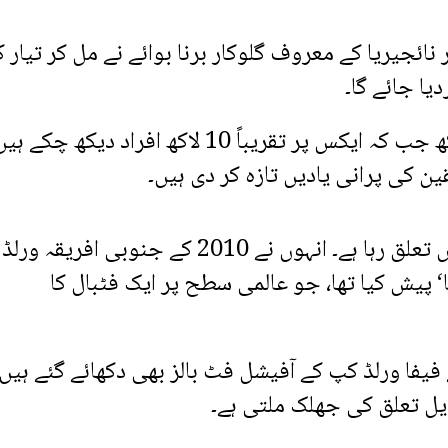
ہ شکیرا اور نائجیریا کے معروف گلوکار برنا بوائے نے مل کر تیار ک
اس ویڈیو کو صرف انسٹاگرام پر 2 کروڑ 70 لاکھ جب کہ ایکس پر تقریباً 10 لاکھ افراد دیکھ چکے
 کی پرانی یادیں تازہ کر دی ہیں۔
شکیرا کا فیفا ورلڈ کپ کے ساتھ طویل اور نمایاں تعلق رہا ہے۔ انہوں نے 2010 کے جنوبی ا
قا‘ پیش کیا تھا، جو عالمی سطح پر ایک فٹبال کا
کی ویڈیو میں 2006، 2010 اور 2014 کے فیفا ورلڈ کپ کے آفیشل فٹ بالز بھی دکھائے گئے ہیں
ل تعلق کی جھلک ملتی ہے۔