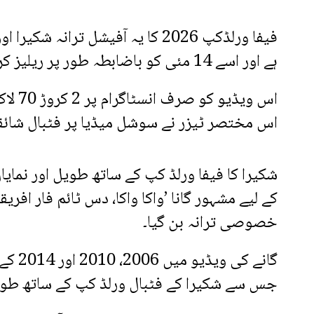
فیفا ورلڈکپ 2026 کا یہ آفیشل تران
ہے اور اسے 14 مئی کو باضابطہ طور پر ریلیز کردیا جائے گا۔
اس مختصر ٹیزر نے سوشل میڈیا پر فٹبال شائقین
کے لیے مشہور گانا ’واکا واکا، دس ٹائم فار افری
خصوصی ترانہ بن گیا۔
گانے 
جس سے شکیرا کے فٹبال ورلڈ کپ کے ساتھ طوی