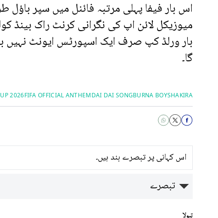
اس بار فیفا پہلی مرتبہ فائنل میں سپر باؤل ط
میوزیکل لائن اپ کی نگرانی کرنٹ راک بینڈ کول
بار ورلڈ کپ صرف ایک اسپورٹس ایونٹ نہیں بل
گا۔
UP 2026
FIFA OFFICIAL ANTHEM
DAI DAI SONG
BURNA BOY
SHAKIRA
اس کہانی پر تبصرے بند ہیں۔
تبصرے
تبولا