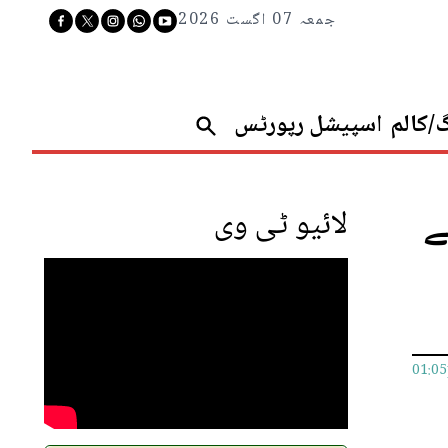
جمعہ 07 اگست 2026
گ/کالم
اسپیشل رپورٹس
نے
لائیو ٹی وی
01:0