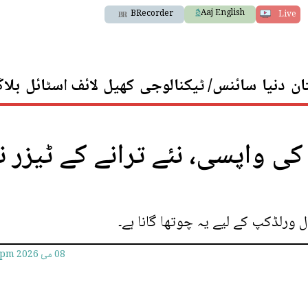
Aaj English
BRecorder
Live
ان
دنیا
سائنس/ ٹیکنالوجی
کھیل
لائف اسٹائل
بلا
پ 2026: شکیرا کی واپسی، نئے ترانے کے ٹیزر 
ل ورلڈکپ کے لیے یہ چوتھا گانا ہے۔
08 مئ 2026
5pm