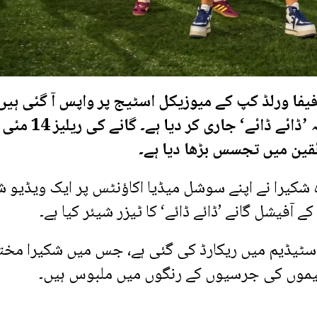
فیفا ورلڈ کپ کے میوزیکل اسٹیج پر واپس آ گئی ہیں 
انہوں نے ورلڈکپ 2026 کے لیے نیا آفیشل ترانہ ’ڈائے ڈائے‘ جاری ک
قین میں تجسس بڑھا دیا ہے۔
ہ شکیرا نے اپنے سوشل میڈیا اکاؤنٹس پر ایک ویڈیو ش
 اسٹیڈیم میں ریکارڈ کی گئی ہے، جس میں شکیرا مخ
یموں کی جرسیوں کے رنگوں میں ملبوس ہیں۔