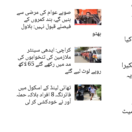
ں
صوبے عوام کی مرضی سے
بنیں گے، بند کمروں کے
فیصلے قبول نہیں: بلاول
بھٹو
کیا
کراچی: ایدھی سینٹر
ملازمین کی تنخواہوں کی
یرا
مد میں رکھے گئے 65 لاکھ
روپے لوٹ لیے گئے
یہ
تھائی لینڈ کے اسکول میں
فائرنگ، 8 افراد ہلاک، حملہ
آور نے خودکشی کر لی
میٹ