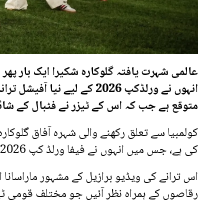
عالمی شہرت یافتہ گلوکارہ شکیرا ایک بار پھر 
متوقع ہے جب کہ اس کے ٹیزر نے فٹبال کے شائ
کولمبیا سے تعلق رکھنے والی شہرہ آفاق گلوکار
کی ہے، جس میں انہوں نے فیفا ورلڈ کپ 2026 کے آفیشل گانے ’ڈائے ڈائے‘ کا ٹیزر شیئر کیا ہے۔
اس ترانے کی ویڈیو برازیل کے مشہور ماراسانا
رقاصوں کے ہمراہ نظر آئیں جو مختلف قومی ٹ