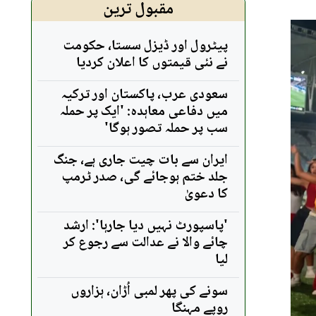
مقبول ترین
پیٹرول اور ڈیزل سستا، حکومت
نے نئی قیمتوں کا اعلان کردیا
سعودی عرب، پاکستان اور ترکیہ
میں دفاعی معاہدہ: 'ایک پر حملہ
سب پر حملہ تصور ہوگا'
ایران سے بات چیت جاری ہے، جنگ
جلد ختم ہوجائے گی، صدر ٹرمپ
کا دعویٰ
'پاسپورٹ نہیں دیا جارہا': ارشد
چائے والا نے عدالت سے رجوع کر
لیا
سونے کی پھر لمبی اُڑان، ہزاروں
روپے مہنگا