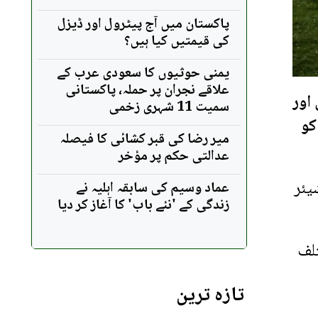
پاکستان میں آج پیٹرول اور ڈیزل
کی قیمتیں کیا ہیں؟
یمنی حوثیوں کا سعودی عرب کے
علاقے نجران پر حملہ، پاکستانی
اور
سمیت 11 شہری زخمی
ر دیا ہے۔ گانے کی ریلیز 14 مئی کو
میر رضا کی قبر کشائی کا فیصلہ
عدالتی حکم پر مؤخر
یئر
عماد وسیم کی سابقہ اہلیہ نے
زندگی کے 'نئے باب' کا آغاز کر دیا
تلف
تازہ ترین