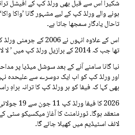
ہونے والے ورلڈ کپ کے لیے مشہور گانا ’واکا واک
تاحال یادگار سمجھا جاتا ہے۔
اس کے علاوہ انہوں نے 6
تھا جب کہ 2014 کے برازیل ورلڈ کپ میں ’ لا لا لا‘ گا کر فٹبال فینز کو محظوظ کیا تھا۔
نیا گانا سامنے آنے کے بعد سوشل میڈیا پر مداحو
اور ورلڈ کپ کو اب ایک دوسرے سے علیحدہ نہیں 
بھی کہا کہ فیفا کو ہر ورلڈ کپ کا ترانہ براہِ ر
2026 کا فیف
منعقد ہوگا۔ ٹورنامنٹ کا آغاز میکسیکو سٹی ک
لائف اسٹیڈیم میں کھیلا جائے گا۔