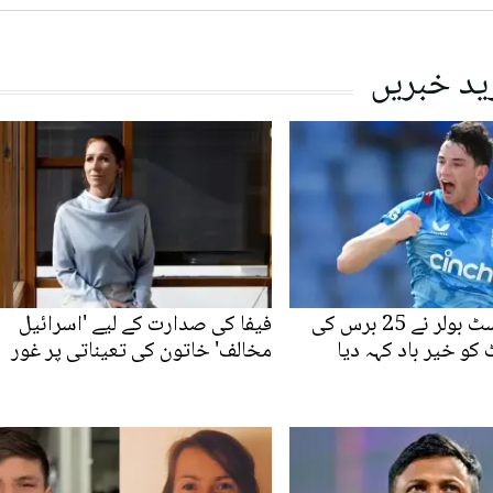
ید خبریں
انگلینڈ کے فاسٹ بولر نے 25 برس کی
فیفا کی صدارت کے لیے 'اسرائیل
کو خیر باد کہہ دیا
مخالف' خاتون کی تعیناتی پر غور