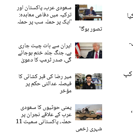
سعودی عرب، پاکستان اور
یا
ترکیہ میں دفاعی معاہدہ:
'ایک پر حملہ سب پر حملہ
تصور ہوگا'
 ہیں۔
ایران سے بات چیت جاری
ہے، جنگ جلد ختم ہوجائے
گی، صدر ٹرمپ کا دعویٰ
فریقہ ورلڈ کپ
میر رضا کی قبر کشائی کا
فیصلہ عدالتی حکم پر
مؤخر
یمنی حوثیوں کا سعودی
،
عرب کے علاقے نجران پر
حملہ، پاکستانی سمیت 11
شہری زخمی