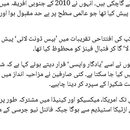
شکیرا اس سے قبل بھی ورلڈ کپ کے آفیشل ترانے گاچکی ہیں۔ انہوں نے 2010 کے جنوبی افریقہ می
ا‘ پیش کیا تھا جو عالمی سطح پر بے حد مقبول ہوا اور
200 کے جرمنی ورلڈ کپ کی افتتاحی تقریبات میں ’ہپس ڈونٹ لائی‘ پیش 
ں نے اسے ’یادگار واپسی‘ قرار دیتے ہوئے کہا ہے کہ شک
کیا جا سکتا ہے۔ کئی صارفین نے مزاحیہ انداز میں 
است شکیرا کے سپرد کر دینا چاہیے۔
ا ورلڈ کپ 11 جون سے 19 جولائی تک امریکا، میکسیکو اور کینیڈا میں مشترکہ طور پر
ے ازٹیکا اسٹیڈیم سے ہوگا جبکہ فائنل نیو جرسی کے 