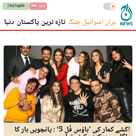
Aaj English
Live
ایران اسرائیل جنگ
تازہ ترین
پاکستان
دنیا
س
اکشے کمار کی ’ہاؤس فُل 5‘ : پانچویں بار کا