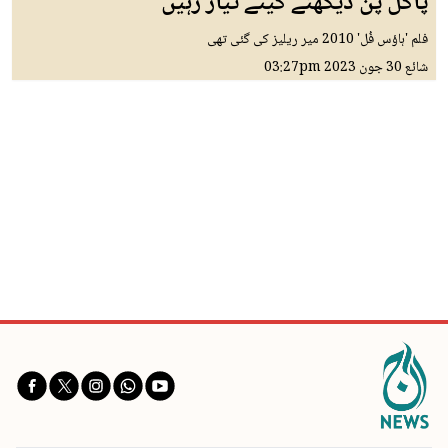
پاگل پن دیکھنے کیئے تیار رہیں
فلم 'ہاؤس فُل' 2010 میر ریلیز کی گئی تھی
شائع
30 جون 2023
03:27pm