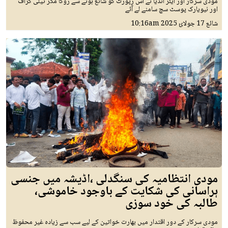
مودی سرکار اور ایئر انڈیا نے اس رپورٹ کو شائع ہونے سے روکا مگر ٹیلی گراف
اور نیویارک پوسٹ سچ سامنے لے آئے
شائع
17 جولائ 2025
10:16am
مودی انتظامیہ کی سنگدلی ،اڈیشہ میں جنسی
ہراسانی کی شکایت کے باوجود خاموشی،
طالبہ کی خود سوزی
مودی سرکار کے دور اقتدار میں بھارت خواتین کے لیے سب سے زیادہ غیر محفوظ