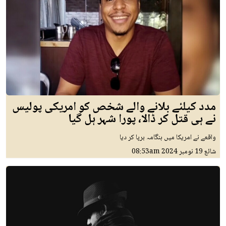
مدد کیلئے بلانے والے شخص کو امریکی پولیس
نے ہی قتل کر ڈالا، پورا شہر ہل گیا
واقعے نے امریکا میں ہنگامہ برپا کر دیا
شائع
19 نومبر 2024
08:53am