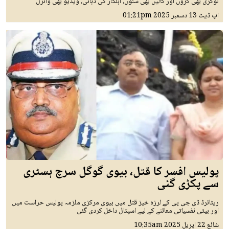
نوکری بھی کروں اور گالیں بھی سنوں، اہلکار کی دہائی، ویڈیو بھی وائرل
اپ ڈیٹ
13 دسمبر 2025
01:21pm
پولیس افسر کا قتل، بیوی گوگل سرچ ہسٹری
سے پکڑی گئی
ریٹائرڈ ڈی جی پی کے لرزہ خیز قتل میں بیوی مرکزی ملزمہ پولیس حراست میں
اور بیٹی نفسیاتی معائنے کے لیے اسپتال داخل کردی گئی
شائع
22 اپريل 2025
10:35am