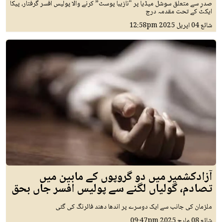
صدرِ سے متعلق سوشل میڈیا پر "نازیبا پوسٹ” کرنے والا پولیس افسر گرفتار، پیکا
ایکٹ کے تحت مقدمہ درج
شائع
04 اپريل 2025
12:58pm
آزادکشمیر میں دو گروپوں کے مابین میں
تصادم، گولیاں لگنے سے پولیس افسر جاں بحق
ملزمان کی جانب سے ایک دوسرے پر اندھا دھند فائرنگ کی گئی
شائع
08 مارچ 2025
09:47pm