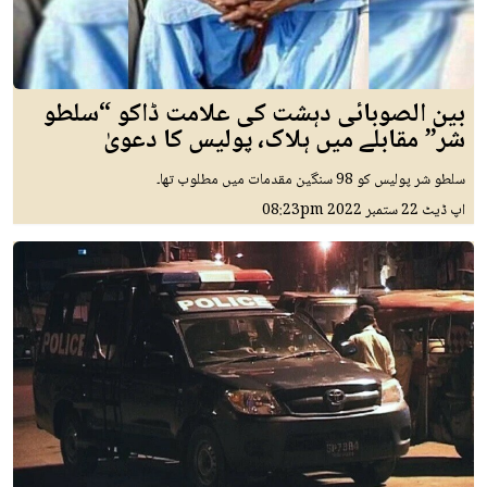
بین الصوبائی دہشت کی علامت ڈاکو “سلطو
شر” مقابلے میں ہلاک، پولیس کا دعویٰ
سلطو شر پولیس کو 98 سنگین مقدمات میں مطلوب تھا۔
اپ ڈیٹ
22 ستمبر 2022
08:23pm