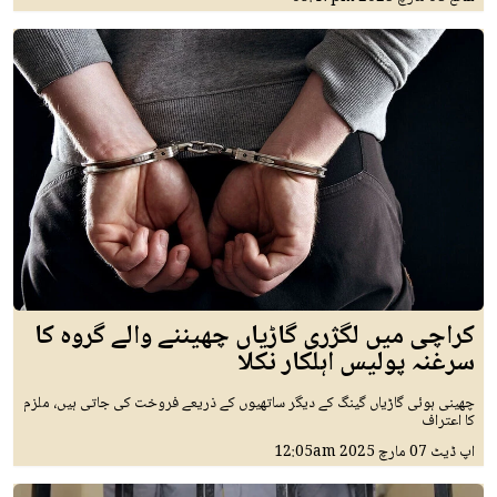
کراچی میں لگژری گاڑیاں چھیننے والے گروہ کا
سرغنہ پولیس اہلکار نکلا
چھینی ہوئی گاڑیاں گینگ کے دیگر ساتھیوں کے ذریعے فروخت کی جاتی ہیں، ملزم
کا اعتراف
اپ ڈیٹ
07 مارچ 2025
12:05am