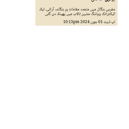
مغربی بنگال میں متعدد مقامات پر ہنگامہ آرائی، ایک
الیکٹرانک ووٹنگ مشین تالاب میں پھینک دی گئی
اپ ڈیٹ
01 جون 2024
10:13pm