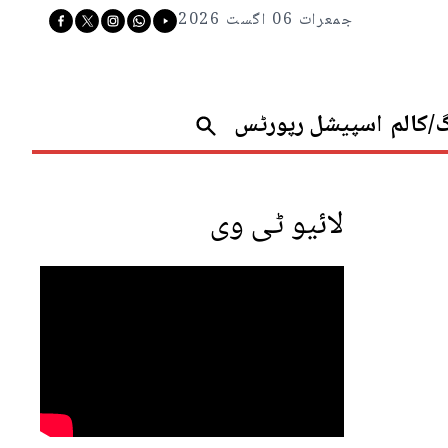
جمعرات 06 اگست 2026
گ/کالم
اسپیشل رپورٹس
لائیو ٹی وی