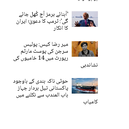
'آبنائے ہرمز آج کُھل جائے
گی': ٹرمپ کا دعویٰ؛ ایران
کا انکار
میر رضا کیس: پولیس
سرجن کی پوسٹ مارٹم
رپورٹ میں 14 خامیوں کی
نشاندہی
حوثی ناکہ بندی کے باوجود
پاکستانی تیل بردار جہاز
باب المندب سے نکلنے میں
کامیاب