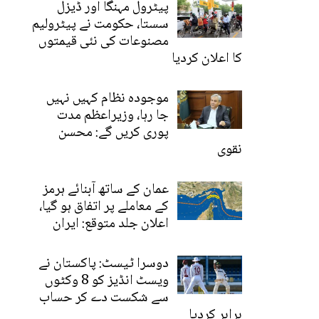
پیٹرول مہنگا اور ڈیزل
سستا، حکومت نے پیٹرولیم
مصنوعات کی نئی قیمتوں
کا اعلان کردیا
موجودہ نظام کہیں نہیں
جا رہا، وزیراعظم مدت
پوری کریں گے: محسن
نقوی
عمان کے ساتھ آبنائے ہرمز
کے معاملے پر اتفاق ہو گیا،
اعلان جلد متوقع: ایران
دوسرا ٹیسٹ: پاکستان نے
ویسٹ انڈیز کو 8 وکٹوں
سے شکست دے کر حساب
برابر کردیا