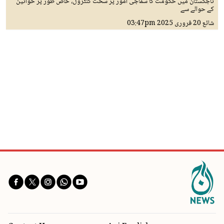
تاجکستان میں حکومت کا سماجی امور پر سخت کنٹرول، خاص طور پر خواتین
کے حوالے سے
شائع
20 فروری 2025
03:47pm