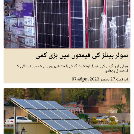
سولر پینلز کی قیمتوں میں بڑی کمی
بجلی اور گیس کی طویل لوڈشیڈنگ کے باعث شہریوں نے شمسی توانائی کا
استعمال بڑھادیا
اپ ڈیٹ
27 دسمبر 2023
07:46pm