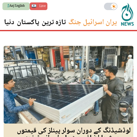
Aaj English
Live
ایران اسرائیل جنگ
تازہ ترین
پاکستان
دنیا
س
لوڈشیڈنگ کے دوران سولر پینلز کی قیمتوں