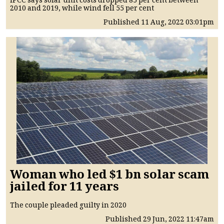
IPCC says solar unit costs dropped 85 per cent between
2010 and 2019, while wind fell 55 per cent
Published
11 Aug, 2022
03:01pm
Woman who led $1 bn solar scam
jailed for 11 years
The couple pleaded guilty in 2020
Published
29 Jun, 2022
11:47am