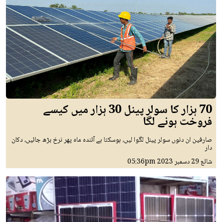
70 ہزار کا سولر پینل 30 ہزار میں کیسے
فروخت ہونے لگا
صارفین ان دنوں سولر پینل لگوا لیں، ہوسکتا ہے آئندہ ماہ پھر نرخ بڑھ جائیں، دکان
دار
شائع
29 دسمبر 2023
05:36pm