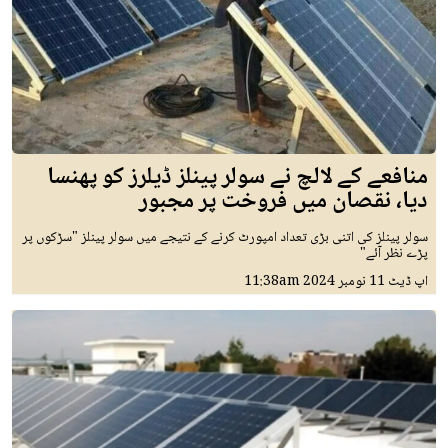
منافعے کے لالچ نے سولر پینلز ڈیلرز کو پھنسا
دیا، نقصان میں فروخت پر مجبور
سولر پینلز کی اتنی بڑی تعداد امپورٹ کرنے کے نتیجے میں سولر پینلز "سڑکوں پر
پڑے نظر آئے"
اپ ڈیٹ
11 نومبر 2024
11:38am