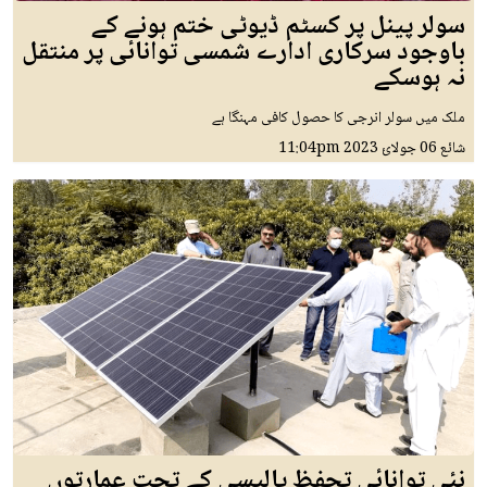
سولر پینل پر کسٹم ڈیوٹی ختم ہونے کے
باوجود سرکاری ادارے شمسی توانائی پر منتقل
نہ ہوسکے
ملک میں سولر انرجی کا حصول کافی مہنگا ہے
شائع
06 جولائ 2023
11:04pm
نئی توانائی تحفظ پالیسی کے تحت عمارتوں