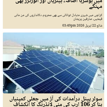
میں ہوشربا اضافہ، بیٹریاں اور انورٹرز بھی
مہنگے
کراچی میں شہری متبادل توانائی سے بھی محروم، دکانداروں کی من مانی
قیمتیں، صارفین پریشان
شائع
22 اپريل 2026
03:49pm
سولر پینل درآمدات کی آڑ میں جعلی کمپنیاں
بنا کر 106 ارب کی منی لانڈرنگ کا انکشاف