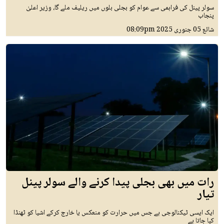
سولر پینل کی فراہمی سے عوام کو بجلی بلوں میں ریلیف ملے گا، وزیر اعلیٰ
پنجاب
شائع
05 جنوری 2025
08:09pm
رات میں بھی بجلی پیدا کرنے والے سولر پینل
تیار
ایک ایسی ٹیکنالوجی ہے جس میں حرارت کو منعکس یا خارج کرکے اشیا کو ٹھنڈا
کیا جاتا ہے