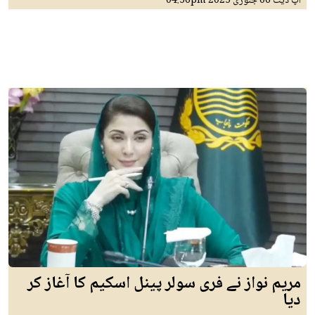
اپ ڈیٹ
06 جنوری 2025
04:56pm
مریم نواز نے فری سولر پینل اسکیم کا آغاز کر
دیا