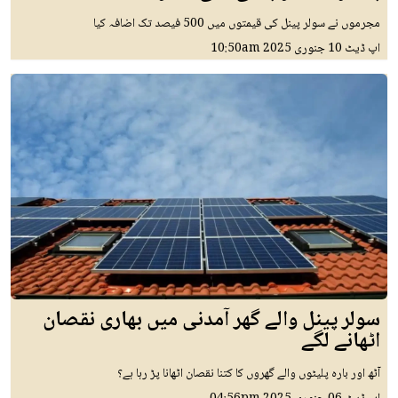
مجرموں نے سولر پینل کی قیمتوں میں 500 فیصد تک اضافہ کیا
اپ ڈیٹ
10 جنوری 2025
10:50am
سولر پینل والے گھر آمدنی میں بھاری نقصان
اٹھانے لگے
آٹھ اور بارہ پلیٹوں والے گھروں کا کتنا نقصان اٹھانا پڑ رہا ہے؟