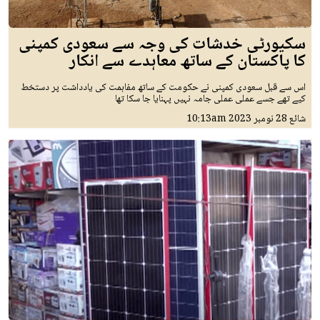
سکیورٹی خدشات کی وجہ سے سعودی کمپنی
کا پاکستان کے ساتھ معاہدے سے انکار
اس سے قبل سعودی کمپنی نے حکومت کے ساتھ مفاہمت کی یادداشت پر دستخط
کیے تھے جسے عملی عملی جامہ نہیں پہنایا جا سکا تھا
شائع
28 نومبر 2023
10:13am