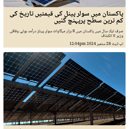
پاکستان میں سولر پینل کی قیمتیں تاریخ کی
کم ترین سطح پرپہنچ گئیں
صرف ایک سال میں پاکستان میں 8 ہزار میگاواٹ سولر پینلز درآمد ہوئے، وفاقی
وزیر کا انکشاف
اپ ڈیٹ
28 ستمبر 2024
12:04pm