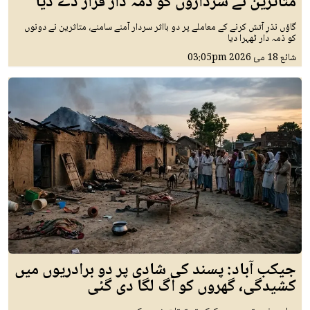
متاثرین نے سرداروں کو ذمہ دار قرار دے دیا
گاؤں نذرِ آتش کرنے کے معاملے پر دو بااثر سردار آمنے سامنے، متاثرین نے دونوں
کو ذمہ دار ٹھہرا دیا
شائع
18 مئ 2026
03:05pm
جیکب آباد: پسند کی شادی پر دو برادریوں میں
کشیدگی، گھروں کو آگ لگا دی گئی