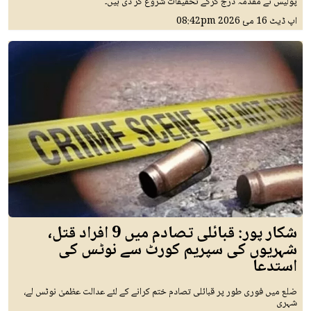
پولیس نے مقدمہ درج کرکے تحقیقات شروع کر دی ہیں۔
اپ ڈیٹ
16 مئ 2026
08:42pm
شکار پور: قبائلی تصادم میں 9 افراد قتل،
شہریوں کی سپریم کورٹ سے نوٹس کی
استدعا
ضلع میں فوری طور پر قبائلی تصادم ختم کرانے کے لئے عدالت عظمیٰ نوٹس لے،
شہری