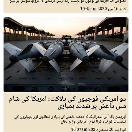
المنوکی اب افریقا کے لوگوں کو دہشت زدہ نہیں کرسکے گا، ٹروتھ سوشل پر بیان
شائع
16 مئ 2026
10:45am
دو امریکی فوجیوں کی ہلاکت: امریکا کی شام
میں داعش پر شدید بمباری
آپریشن ہاک آئی اسٹرائیک کا مقصد داعش کے بنیادی ڈھانچے اور ہتھیاروں کی
تنصیبات کو تباہ کرنا تھام، امریکی وزیرِ دفاع
اپ ڈیٹ
20 دسمبر 2025
10:07am