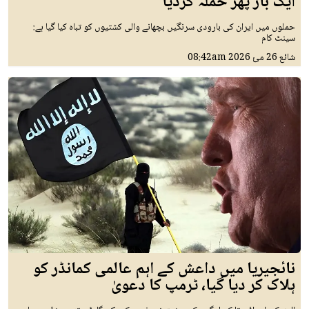
ایک بار پھر حملہ کردیا
حملوں میں ایران کی بارودی سرنگیں بچھانے والی کشتیوں کو تباہ کیا گیا ہے:
سینٹ کام
شائع
26 مئ 2026
08:42am
نائجیریا میں داعش کے اہم عالمی کمانڈر کو
ہلاک کر دیا گیا، ٹرمپ کا دعویٰ