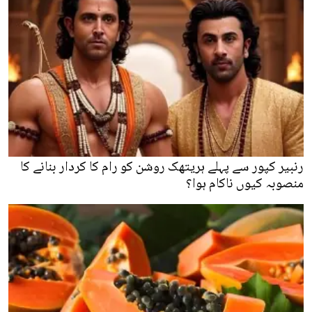
رنبیر کپور سے پہلے ہریتھک روشن کو رام کا کردار بنانے کا
منصوبہ کیوں ناکام ہوا؟