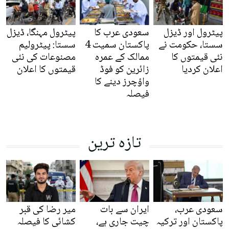
پیٹرول اور ڈیزل
سعودی عرب کا
پیٹرول مہنگا، ڈیزل
سستا، حکومت نے
پاکستان سمیت 4
سستا: پیٹرولیم
نئی قیمتوں کا
ممالک کے عمرہ
مصنوعات کی نئی
اعلان کردیا
زائرین کو فوڈ
قیمتوں کا اعلان
واؤچرز دینے کا
فیصلہ
تازہ ترین
سعودی عرب،
ایران سے بات
میر رضا کی قبر
پاکستان اور ترکیہ
چیت جاری ہے،
کشائی کا فیصلہ