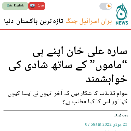
Aaj English
Live
ایران اسرائیل جنگ
تازہ ترین
پاکستان
دنیا
س
سارہ علی خان اپنے ہی
“ماموں” کے ساتھ شادی کی
خواہشمند
عوام تذبذب کا شکار ہیں کہ آخر انہوں نے ایسا کیوں
کہا اور اس کا کیا مطلب ہے؟
ویب ڈیسک
23 جولائ 2022
07:58am