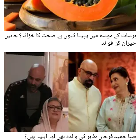
برسات کے موسم میں پپیتا کیوں ہے صحت کا خزانہ؟ جانیں
حیران کن فوائد
صبا حمید فرحان طاہر کی والدہ بھی اور اہلیہ بھی؟