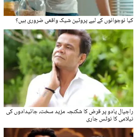
کیا نوجوانوں کے لیے پروٹین شیک واقعی ضروری ہیں؟
راجپال یادو پر قرض کا شکنجہ مزید سخت، جائیدادوں کی
نیلامی کا نوٹس جاری