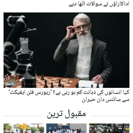
اداکاراؤں نے سوالات اٹھا دیے
کیا انسانوں کی ذہانت کم ہو رہی ہے؟ 'ریورس فلن ایفیکٹ'
سے سائنس دان حیران
مقبول ترین