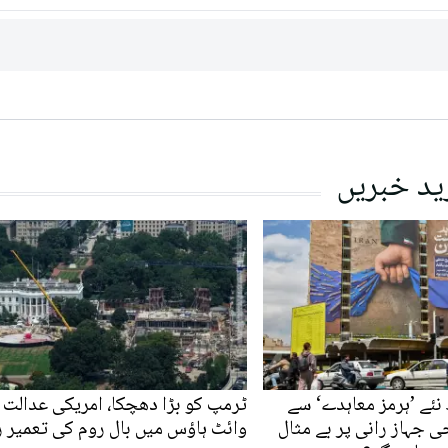
ید خبریں
نئے ’ہرمز معاہدے‘ سے
ٹرمپ کو بڑا دھچکا، امریکی عدالت 
ی جہاز رانی پر بے مثال
وائٹ ہاؤس میں بال روم کی تعمیر 