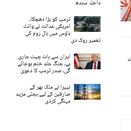
داخلہ سندھ
ٹرمپ کو بڑا دھچکا،
امریکی عدالت نے وائٹ
ہاؤس میں بال روم کی
تعمیر روک دی
ں
ایران سے بات چیت جاری
ہے، جنگ جلد ختم ہوجائے
گی، صدر ٹرمپ کا دعویٰ
نیپرا نے ملک بھر کے
صارفین کے لیے بجلی مزید
مہنگی کردی