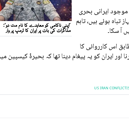
 موجود ایرانی بحری
 تباہ ہوئے ہیں، تاہم
 آ سکا۔
ابق اس کارروائی کا
ر ایران کو یہ پیغام دینا تھا کہ بحیرۂ کیسپین می
US IRAN CONFLICT
I