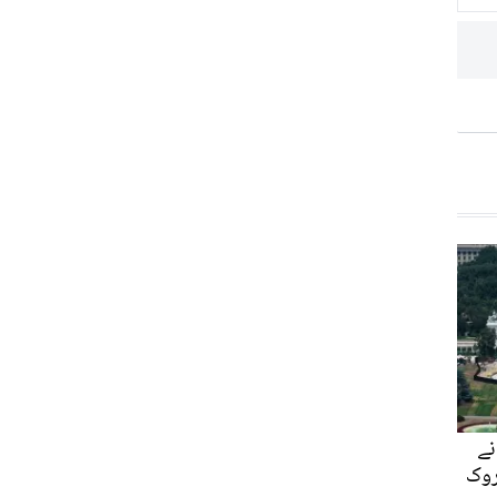
نے
روک