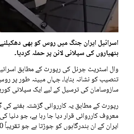
اسرائیل ایران جنگ میں روس کو بھی دھکیلنے ل
ہتھیاروں کی سپلائی لائن پر حملہ کردیا۔
وال اسٹریٹ جرنل کی رپورٹ کے مطابق اسرائیلی
تنصیب کو نشانہ بنایا، جہاں مبینہ طور پر روس 
سازوسامان کی ترسیل کے لیے ایک سپلائی کوریڈو
رپورٹ کے مطابق یہ کارروائی گزشتہ ہفتے کی گ
معروف کارروائی قرار دیا جا رہا ہے، جو دنیا ک
ایران کے ان بندرگاہوں کو جوڑتا ہے جو تقریباً 600 میل کے فاصلے پر واقع ہیں۔