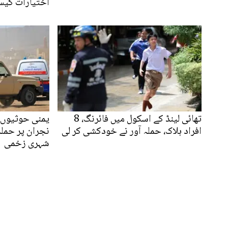
اختیارات کیس
تھائی لینڈ کے اسکول میں فائرنگ، 8
یمنی حوثیوں 
افراد ہلاک، حملہ آور نے خودکشی کر لی
شہری زخمی