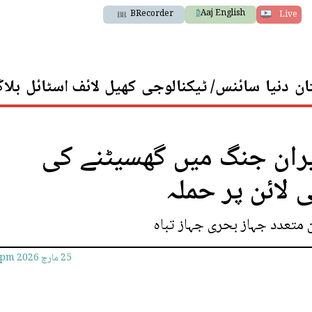
Aaj English
BRecorder
Live
ان
دنیا
سائنس/ ٹیکنالوجی
کھیل
لائف اسٹائل
بلا
ران جنگ میں گھسیٹنے کی
لائن پر حملہ
 متعدد جہاز بحری جہاز تباہ
25 مارچ 2026
2pm