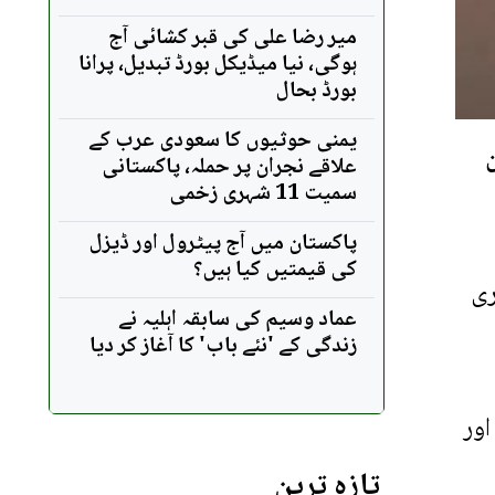
میر رضا علی کی قبر کشائی آج
ہوگی، نیا میڈیکل بورڈ تبدیل، پرانا
بورڈ بحال
یمنی حوثیوں کا سعودی عرب کے
علاقے نجران پر حملہ، پاکستانی
سمیت 11 شہری زخمی
پاکستان میں آج پیٹرول اور ڈیزل
کی قیمتیں کیا ہیں؟
ری
عماد وسیم کی سابقہ اہلیہ نے
زندگی کے 'نئے باب' کا آغاز کر دیا
اور
تازہ ترین