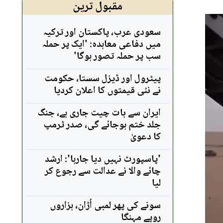
مقبول ترین
سعودی عرب، پاکستان اور ترکیہ
میں دفاعی معاہدہ: 'ایک پر حملہ
سب پر حملہ تصور ہوگا'
پیٹرول اور ڈیزل سستا، حکومت
نے نئی قیمتوں کا اعلان کردیا
ایران سے بات چیت جاری ہے، جنگ
جلد ختم ہوجائے گی، صدر ٹرمپ
کا دعویٰ
'پاسپورٹ نہیں دیا جارہا': ارشد
چائے والا نے عدالت سے رجوع کر
لیا
سونے کی پھر لمبی اُڑان، ہزاروں
روپے مہنگا