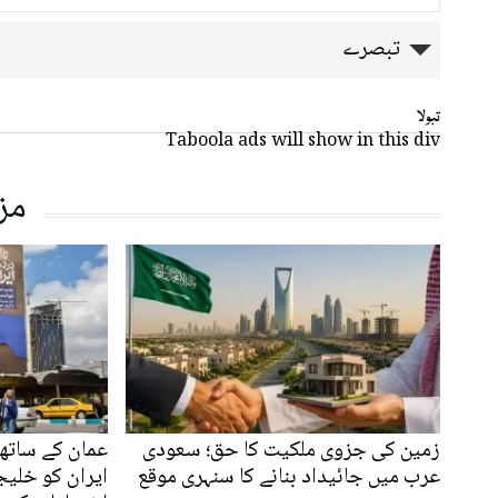
تبصرے
تبولا
Taboola ads will show in this div
مز
زمین کی جزوی ملکیت کا حق؛ سعودی
عمان کے ساتھ 
عرب میں جائیداد بنانے کا سنہری موقع
ایران کو خلیج