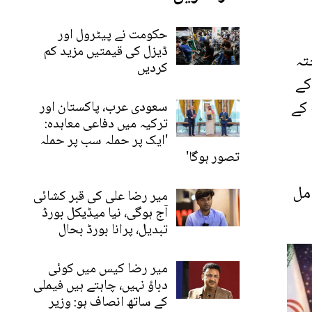
حکومت نے پیٹرول اور
ڈیزل کی قیمتیں مزید کم
تہ
کردیں
کے
 کے
سعودی عرب، پاکستان اور
ترکیہ میں دفاعی معاہدہ:
'ایک پر حملہ سب پر حملہ
تصور ہوگا'
 مل
میر رضا علی کی قبر کشائی
آج ہوگی، نیا میڈیکل بورڈ
تبدیل، پرانا بورڈ بحال
میر رضا کیس میں کوئی
دباؤ نہیں، چاہتے ہیں فیملی
کے ساتھ انصاف ہو: وزیر