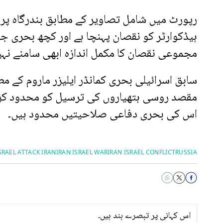
رپورٹ میں شامل تصاویر کے مطابق بندرگاہ پر
ہیڈکوارٹر کو نقصان پہنچا ہے اور کچھ بحری جہاز
مجموعی نقصان کا مکمل اندازہ ابھی سامنے نہیں
سابق اسرائیلی بحری کمانڈر ایلیزر ماروم کے مط
مقصد روسی ہتھیاروں کی ترسیل کو محدود کرنا او
اس کی بحری دفاعی صلاحیتیں محدود ہیں۔
SRAEL ATTACK IRAN
IRAN ISRAEL WAR
IRAN ISRAEL CONFLICT
RUSSIA
اس کہانی پر تبصرے بند ہیں۔