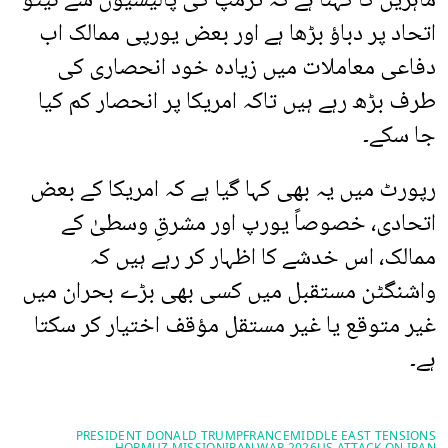
ماہرین کا کہنا ہے کہ ٹرمپ کی پالیسیوں سے نیٹو
اتحاد پر دباؤ بڑھا ہے اور بعض یورپی ممالک اب
دفاعی معاملات میں زیادہ خود انحصاری کی
طرف بڑھ رہے ہیں تاکہ امریکا پر انحصار کم کیا
جا سکے۔
رپورٹ میں یہ بھی کہا گیا ہے کہ امریکا کے بعض
اتحادی، خصوصاً یورپ اور مشرقِ وسطیٰ کے
ممالک، اس خدشے کا اظہار کر رہے ہیں کہ
واشنگٹن مستقبل میں کسی بھی بڑے بحران میں
غیر متوقع یا غیر مستقل مؤقف اختیار کر سکتا
ہے۔
PRESIDENT DONALD TRUMP
FRANCE
MIDDLE EAST TENSIONS
HORMUZ MISSION
IRAN WAR 2026
US ATTACK ON IRAN