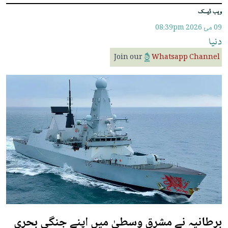
ویب ڈیسک
09 مئ 2026
08:39pm
دنیا
Join our
Whatsapp Channel
برطانیہ نے مشرقِ وسطیٰ میں اپنے جنگی بحری