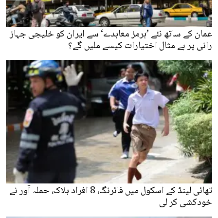
عمان کے ساتھ نئے ’ہرمز معاہدے‘ سے ایران کو خلیجی جہاز
رانی پر بے مثال اختیارات کیسے ملیں گے؟
تھائی لینڈ کے اسکول میں فائرنگ، 8 افراد ہلاک، حملہ آور نے
خودکشی کر لی