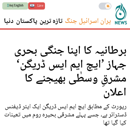
Aaj English
Live
ایران اسرائیل جنگ
تازہ ترین
پاکستان
دنیا
س
برطانیہ کا اپنا جنگی بحری
جہاز ’ایچ ایم ایس ڈریگن‘
مشرقِ وسطٰی بھیجنے کا
اعلان
رپورٹ کے مطابق ایچ ایم ایس ڈریگن ایک ایئر ڈیفنس
ڈسٹرائر ہے، جسے پہلے مشرقی بحیرہ روم میں تعینات
کیا گیا تھا