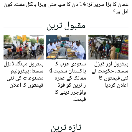
عمان کا بڑا سرپرائز: 14 دن کا سیاحتی ویزا بالکل مفت، کون
اہل ہے؟
مقبول ترین
پیٹرول اور ڈیزل
سعودی عرب کا
پیٹرول مہنگا، ڈیزل
سستا، حکومت نے
پاکستان سمیت 4
سستا: پیٹرولیم
نئی قیمتوں کا
ممالک کے عمرہ
مصنوعات کی نئی
اعلان کردیا
زائرین کو فوڈ
قیمتوں کا اعلان
واؤچرز دینے کا
فیصلہ
تازہ ترین