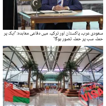
سعودی عرب، پاکستان اور ترکیہ میں دفاعی معاہدہ: 'ایک پر
حملہ سب پر حملہ تصور ہوگا'