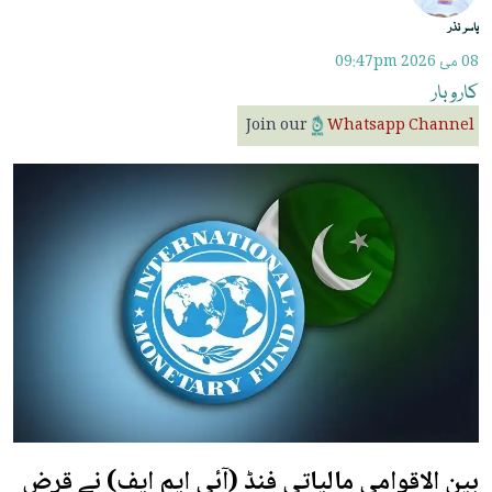
یاسر نذر
08 مئ 2026
09:47pm
کاروبار
Join our
Whatsapp Channel
بین الاقوامی مالیاتی فنڈ (آئی ایم ایف) نے قرض