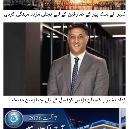
نیپرا نے ملک بھر کے صارفین کے لیے بجلی مزید مہنگی کردی
زیاد بشیر پاکستان بزنس کونسل کے نئے چیئرمین منتخب