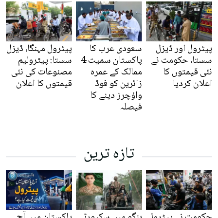
پیٹرول اور ڈیزل
سعودی عرب کا
پیٹرول مہنگا، ڈیزل
سستا، حکومت نے
پاکستان سمیت 4
سستا: پیٹرولیم
نئی قیمتوں کا
ممالک کے عمرہ
مصنوعات کی نئی
اعلان کردیا
زائرین کو فوڈ
قیمتوں کا اعلان
واؤچرز دینے کا
فیصلہ
تازہ ترین
حکومت نے پیٹرول
ہنگو میں سکیورٹی
پاکستان میں آج