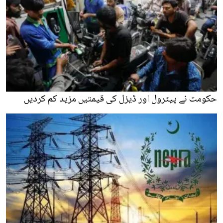
حکومت نے پیٹرول اور ڈیزل کی قیمتیں مزید کم کردیں