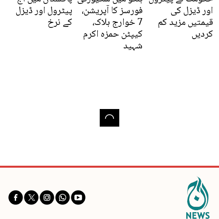
اور ڈیزل کی
فورسز کا آپریشن،
پیٹرول اور ڈیزل
قیمتیں مزید کم
7 خوارج ہلاک،
کے نرخ
کردیں
کیپٹن حمزہ اکرم
شہید