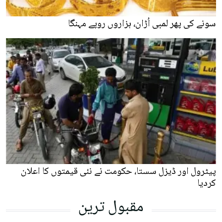
سونے کی پھر لمبی اُڑان، ہزاروں روپے مہنگا
پیٹرول اور ڈیزل سستا، حکومت نے نئی قیمتوں کا اعلان
کردیا
مقبول ترین