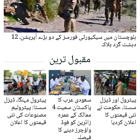
بلوچستان میں سیکیورٹی فورسز کے دو بڑے آپریشن، 12
دہشت گرد ہلاک
مقبول ترین
پیٹرول اور ڈیزل
سعودی عرب کا
پیٹرول مہنگا، ڈیزل
سستا، حکومت نے
پاکستان سمیت 4
سستا: پیٹرولیم
نئی قیمتوں کا
ممالک کے عمرہ
مصنوعات کی نئی
اعلان کردیا
زائرین کو فوڈ
قیمتوں کا اعلان
واؤچرز دینے کا
فیصلہ