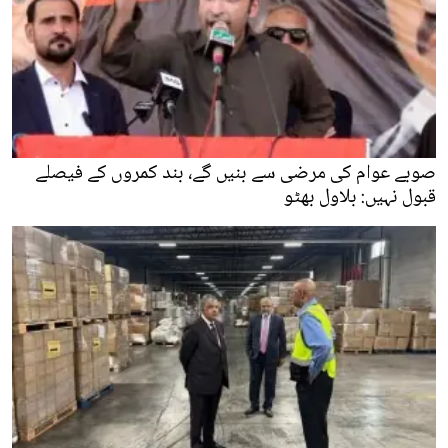
صوبے عوام کی مرضی سے بنیں گے، بند کمروں کے فیصلے
قبول نہیں: بلاول بھٹو