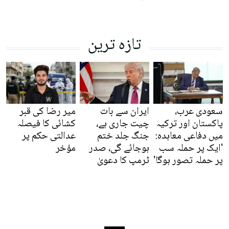
تازہ ترین
سعودی عرب،
ایران سے بات
میر رضا کی قبر
پاکستان اور ترکیہ
چیت جاری ہے،
کشائی کا فیصلہ
میں دفاعی معاہدہ:
جنگ جلد ختم
عدالتی حکم پر
'ایک پر حملہ سب
ہوجائے گی، صدر
مؤخر
پر حملہ تصور ہوگا'
ٹرمپ کا دعویٰ