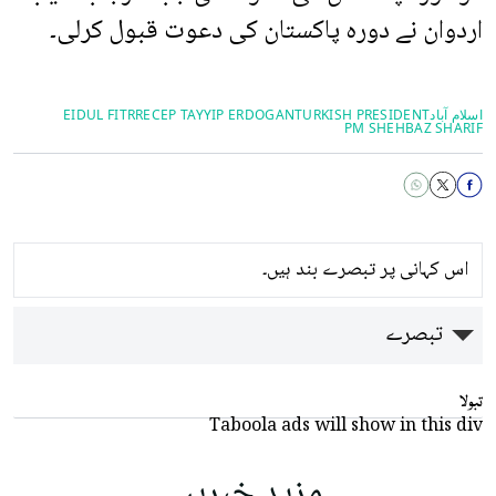
اردوان نے دورہ پاکستان کی دعوت قبول کرلی۔
اسلام آباد
TURKISH PRESIDENT
RECEP TAYYIP ERDOGAN
EIDUL FITR
PM SHEHBAZ SHARIF
اس کہانی پر تبصرے بند ہیں۔
تبصرے
تبولا
Taboola ads will show in this div
مزید خبریں