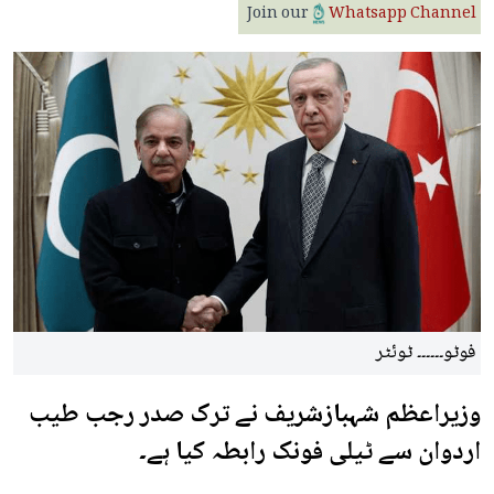
Join our
Whatsapp Channel
فوٹو۔۔۔۔۔۔ ٹوئٹر
وزیراعظم شہبازشریف نے ترک صدر رجب طیب
اردوان سے ٹیلی فونک رابطہ کیا ہے۔