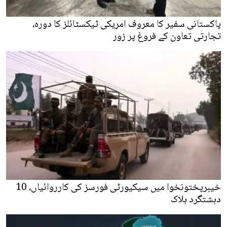
پاکستانی سفیر کا معروف امریکی ٹیکسٹائلز کا دورہ،
تجارتی تعاون کے فروغ پر زور
خیبرپختونخوا میں سیکیورٹی فورسز کی کارروائیاں، 10
دہشتگرد ہلاک