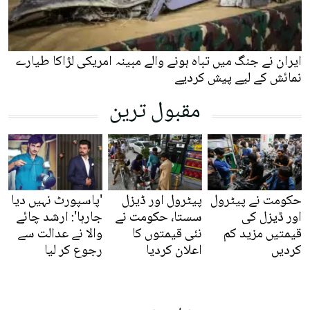
ایران نے جنگ میں تباہ ہونے والے مبینہ امریکی لڑاکا طیارے
نمائش کے لیے پیش کردیے
مقبول ترین
حکومت نے پیٹرول
پیٹرول اور ڈیزل
'پاسپورٹ نہیں دیا
اور ڈیزل کی
سستا، حکومت نے
جارہا': ارشد چائے
قیمتیں مزید کم
نئی قیمتوں کا
والا نے عدالت سے
کردیں
اعلان کردیا
رجوع کر لیا