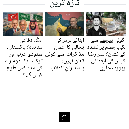
تازہ ترین
'گولی پیچھے سے
آبنائے ہرمز کی
'مکّہ دفاعی
لگی، جسم پر تشدد
بحالی کا 'عمان
معاہدہ': پاکستان،
کے نشان': میر رضا
مذاکرات' سے کوئی
سعودی عرب اور
کیس کی ابتدائی
تعلق نہیں:
ترکیہ ایک دوسرے
رپورٹ جاری
پاسدارانِ انقلاب
کی مدد کس طرح
کریں گے؟