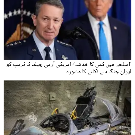
'اسلحے میں کمی کا خدشہ'؛ امریکی آرمی چیف کا ٹرمپ کو
ایران جنگ سے نکلنے کا مشورہ