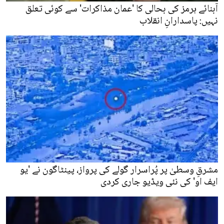
آبنائے ہرمز کی بحالی کا 'عمان مذاکرات' سے کوئی تعلق
نہیں: پاسدارانِ انقلاب
مشرقِ وسطیٰ پر پُراسرار گولے کی پرواز، پینٹاگون نے 'یو
ایف او' کی نئی ویڈیو جاری کردی