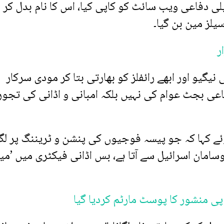
ئیلی دفاعی ویب سائٹ کو کاپی کیا، اس کا نام بدل کر
ر
نیگیو اور ابھے رائفلز کو بھارتی بتا کر مودی سرکار
اعی بجٹ عوام کی نہیں بلکہ امبانی و اڈانی کی تجور
ئے کہا کہ جو پیسہ فوجیوں کی پنشن و ٹریننگ پر لگن
وسامان اسرائیل سے آتا ہے، بس اڈانی فیکٹری میں ’م
ی منشور کا پوسٹ مارٹم کردیا گیا