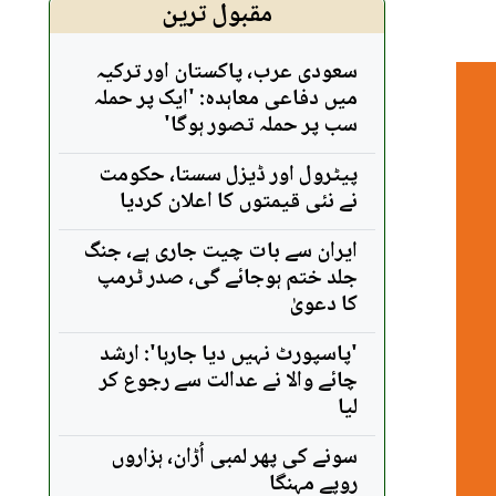
مقبول ترین
سعودی عرب، پاکستان اور ترکیہ
میں دفاعی معاہدہ: 'ایک پر حملہ
سب پر حملہ تصور ہوگا'
پیٹرول اور ڈیزل سستا، حکومت
نے نئی قیمتوں کا اعلان کردیا
ایران سے بات چیت جاری ہے، جنگ
جلد ختم ہوجائے گی، صدر ٹرمپ
کا دعویٰ
'پاسپورٹ نہیں دیا جارہا': ارشد
چائے والا نے عدالت سے رجوع کر
لیا
سونے کی پھر لمبی اُڑان، ہزاروں
روپے مہنگا