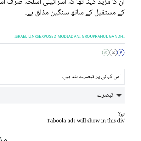
ان کا مزید کہنا تھا کہ اسرائیلی اسلحہ صرف اس
کے مستقبل کے ساتھ سنگین مذاق ہے۔
ISRAEL LINKS
EXPOSED MODI
ADANI GROUP
RAHUL GANDHI
اس کہانی پر تبصرے بند ہیں۔
تبصرے
تبولا
Taboola ads will show in this div
مز