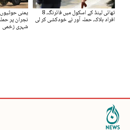
تھائی لینڈ کے اسکول میں فائرنگ، 8
یمنی حوثیوں 
افراد ہلاک، حملہ آور نے خودکشی کر لی
شہری زخمی