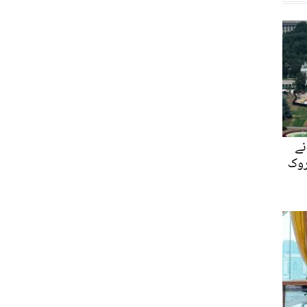
نے
روک