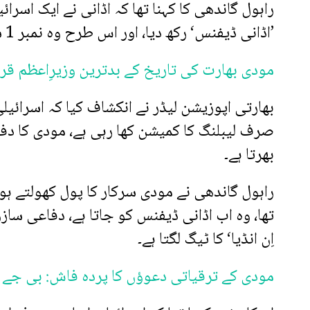
راہول گاندھی کا کہنا تھا کہ اڈانی نے ایک اسرا
’اڈانی ڈیفنس‘ رکھ دیا، اور اس طرح وہ نمبر 1 سیلز مین بن گیا۔
مودی بھارت کی تاریخ کے بدترین وزیرِاعظم قرا
بھارتی اپوزیشن لیڈر نے انکشاف کیا کہ اسرائیلی 
صرف لیبلنگ کا کمیشن کھا رہی ہے، مودی کا دف
بھرتا ہے۔
راہول گاندھی نے مودی سرکار کا پول کھولتے ہو
تھا، وہ اب اڈانی ڈیفنس کو جاتا ہے، دفاعی ساز
اِن انڈیا‘ کا ٹیگ لگتا ہے۔
مودی کے ترقیاتی دعوؤں کا پردہ فاش: بی جے پ