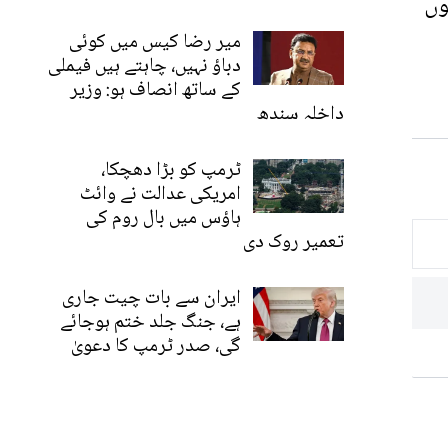
وں
میر رضا کیس میں کوئی
دباؤ نہیں، چاہتے ہیں فیملی
کے ساتھ انصاف ہو: وزیر
داخلہ سندھ
ٹرمپ کو بڑا دھچکا،
امریکی عدالت نے وائٹ
ہاؤس میں بال روم کی
تعمیر روک دی
ایران سے بات چیت جاری
ہے، جنگ جلد ختم ہوجائے
گی، صدر ٹرمپ کا دعویٰ