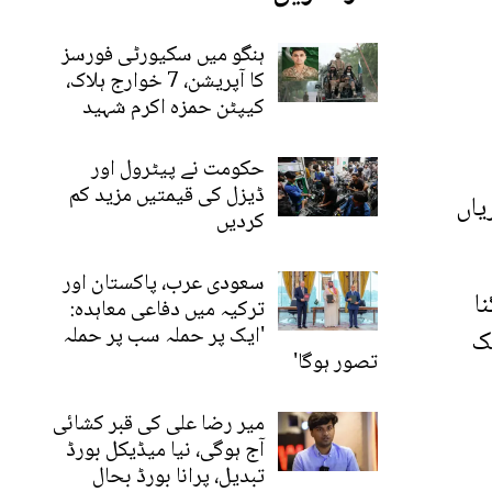
ہنگو میں سکیورٹی فورسز
کا آپریشن، 7 خوارج ہلاک،
کیپٹن حمزہ اکرم شہید
حکومت نے پیٹرول اور
ڈیزل کی قیمتیں مزید کم
یاں
کردیں
سعودی عرب، پاکستان اور
ا
ترکیہ میں دفاعی معاہدہ:
'ایک پر حملہ سب پر حملہ
یک
تصور ہوگا'
میر رضا علی کی قبر کشائی
آج ہوگی، نیا میڈیکل بورڈ
تبدیل، پرانا بورڈ بحال