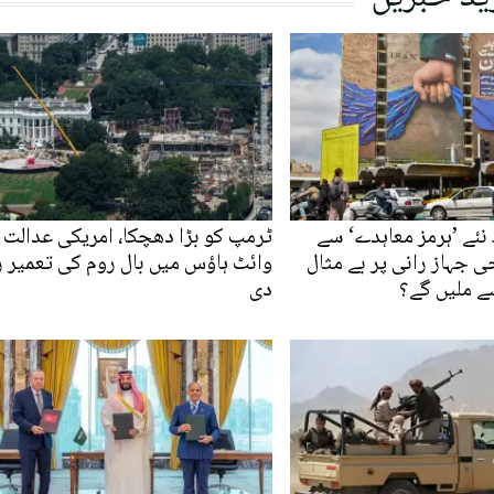
نئے ’ہرمز معاہدے‘ سے
ٹرمپ کو بڑا دھچکا، امریکی عدالت 
ی جہاز رانی پر بے مثال
وائٹ ہاؤس میں بال روم کی تعمیر 
ے ملیں گے؟
دی