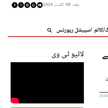
ہفتہ 08 اگست 2026
گ/کالم
اسپیشل رپورٹس
ے
لائیو ٹی وی
ن
10:3