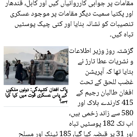
مقامات پر جوابی کارروائیاں کیں اور کابل، قندھار
اور پکتیا سمیت دیگر مقامات پر موجود عسکری
تنصیبات کو نشانہ بنایا اور کئی چیک پوسٹیں
تباہ کیں۔
گزشتہ روز وزیر اطلاعات
و نشریات عطا تارڑ نے
بتایا تھا کہ آپریشن
غضب للحق کے تحت
افغان طالبان رجیم کے
415 کارندے ہلاک اور
580 سے زائد زخمی ہیں،
اب تک 182 پوسٹیں تباہ
اور 31 پر قبضہ کیا گیا، 185 ٹینک اور مسلح