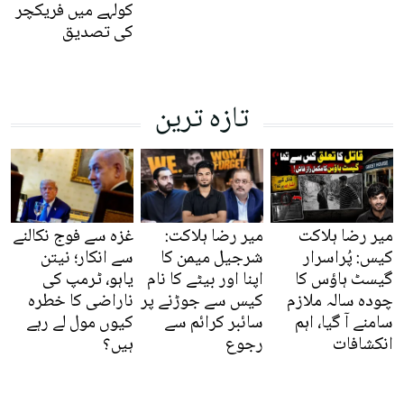
کولہے میں فریکچر
کی تصدیق
تازہ ترین
میر رضا ہلاکت
میر رضا ہلاکت:
غزہ سے فوج نکالنے
کیس: پُراسرار
شرجیل میمن کا
سے انکار؛ نیتن
گیسٹ ہاؤس کا
اپنا اور بیٹے کا نام
یاہو، ٹرمپ کی
چودہ سالہ ملازم
کیس سے جوڑنے پر
ناراضی کا خطرہ
سامنے آ گیا، اہم
سائبر کرائم سے
کیوں مول لے رہے
انکشافات
رجوع
ہیں؟