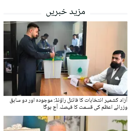
مزید خبریں
آزاد کشمیر انتخابات کا فائنل راؤنڈ: موجودہ اور دو سابق
وزرائے اعظم کی قسمت کا فیصلہ آج ہوگا