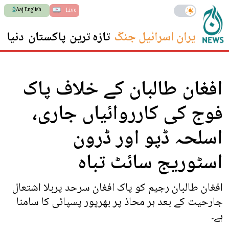
Aaj English
Live
ایران اسرائیل جنگ
تازہ ترین
پاکستان
دنیا
س
افغان طالبان کے خلاف پاک
فوج کی کارروائیاں جاری،
اسلحہ ڈپو اور ڈرون
اسٹوریج سائٹ تباہ
افغان طالبان رجیم کو پاک افغان سرحد پربلا اشتعال
جارحیت کے بعد ہر محاذ پر بھرپور پسپائی کا سامنا
ہے۔