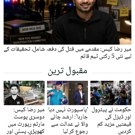
میر رضا کیس: مقدمے میں قتل کی دفعہ شامل، تحقیقات کے
لیے نئی 5 رکنی ٹیم قائم
مقبول ترین
حکومت نے پیٹرول
'پاسپورٹ نہیں دیا
میر رضا کیس:
اور ڈیزل کی
جارہا': ارشد چائے
دوسری پوسٹ
قیمتیں مزید کم
والا نے عدالت سے
مارٹم رپورٹ میں
کردیں
رجوع کر لیا
کھوپڑی، پسلی اور