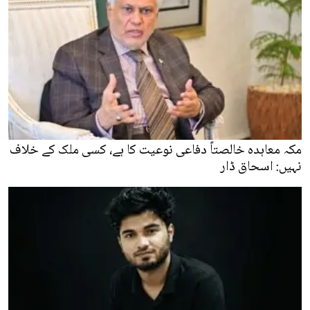
مکہ معاہدہ خالصتاً دفاعی نوعیت کا ہے، کسی ملک کے خلاف
نہیں: اسحاق ڈار