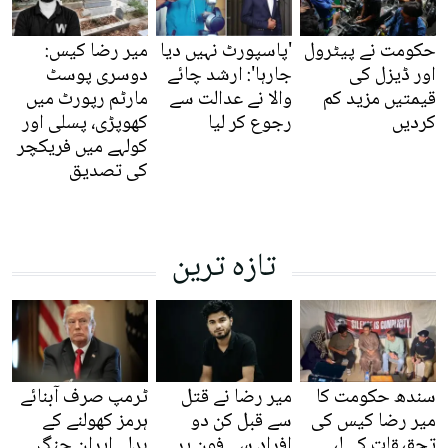
حکومت نے پیٹرول
'پاسپورٹ نہیں دیا
میر رضا کیس:
اور ڈیزل کی
جارہا': ارشد چائے
دوسری پوسٹ
قیمتیں مزید کم
والا نے عدالت سے
مارٹم رپورٹ میں
کردیں
رجوع کر لیا
کھوپڑی، پسلی اور
کولہے میں فریکچر
کی تصدیق
تازہ ترین
سندھ حکومت کا
میر رضا نے قتل
ٹرمپ صرف آبنائے
میر رضا کیس کی
سے قبل کن دو
ہرمز کھولنے کے
تحقیقات کے لیے
افراد سے فون پر
بدلے ایران جنگ