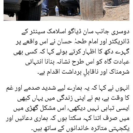
دوسری جانب سان ڈیاگو اسلامک سینٹر کے
ڈائریکٹر اور امام طحہٰ حسان نے اس واقعے پر
گہرے دکھ کا اظہار کرتے ہوئے کہا کہ کسی بھی
عبادت گاہ کو اس طرح نشانہ بنانا انتہائی
شرمناک اور ناقابلِ برداشت اقدام ہے۔
انہوں نے کہا کہ یہ ہمارے لیے شدید صدمے اور غم
کا وقت ہے، ہم نے اپنی زندگی میں یہاں کبھی
ایسی تباہی نہیں دیکھی، اس مشکل گھڑی میں
میں صرف اتنا کہہ سکتا ہوں کہ ہماری دعائیں اور
یکجہتی متاثرہ خاندانوں کے ساتھ ہیں۔