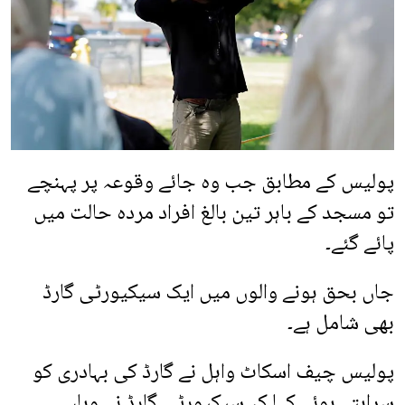
پولیس کے مطابق جب وہ جائے وقوعہ پر پہنچے
تو مسجد کے باہر تین بالغ افراد مردہ حالت میں
پائے گئے۔
جاں بحق ہونے والوں میں ایک سیکیورٹی گارڈ
بھی شامل ہے۔
پولیس چیف اسکاٹ واہل نے گارڈ کی بہادری کو
سراہتے ہوئے کہا کہ سیکیورٹی گارڈ نے وہاں