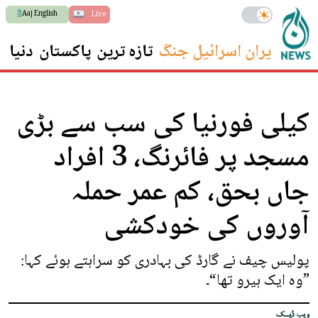
Aaj English
Live
ایران اسرائیل جنگ
تازہ ترین
پاکستان
دنیا
س
کیلی فورنیا کی سب سے بڑی
مسجد پر فائرنگ، 3 افراد
جاں بحق، کم عمر حملہ
آوروں کی خودکشی
پولیس چیف نے گارڈ کی بہادری کو سراہتے ہوئے کہا:
”وہ ایک ہیرو تھا“۔
ویب ڈیسک