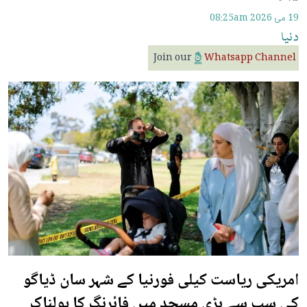
19 مئ 2026
08:25am
دنیا
Join our
Whatsapp Channel
امریکی ریاست کیلی فورنیا کے شہر سان ڈیاگو
کی سب سے بڑی مسجد میں فائرنگ کا ہولناک