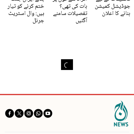
جوڈیشل کمیشن
بات کی تھی؟
ختم کرنے کو تیار
بنانے کا اعلان
تفصیلات سامنے
ہیں: وال اسٹریٹ
آگئیں
جرنل