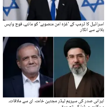
اسرائیل کا ٹرمپ کے 'غزہ امن منصوبے' کو ماننے، فوج واپس
بلانے سے انکار
ایرانی صدر کی سپریم لیڈر مجتبیٰ خامنہ ای سے ملاقات،