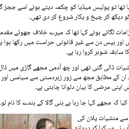
 تھا تو پولیس میڈیا کو چکمہ دیتے ہوئے اسے ججز 
کو دیکھ کر چیخ و پکار شروع کر دی تھی۔
امات لگاتے ہوئے کہا تھا کہ میرے خلاف جھوٹے مقدم
ہیں اور بیس دن سے غیر قانونی حراست میں رکھا ہوا ہے
 سابقہ شوہر کروا رہا ہے۔
منشیات ڈالی گئی تھی اور چھ آدمی مجھے گاڑی میں ڈال
یا۔ ان کے مطابق مجھ سے زور زبردستی سے سیاسی اور
س اپنی مرضی کا بیان دلوانا چاہتی ہے۔
یا کہ مجھے کہا جا رہا ہے بنی گالا کے بندے کا نام لو۔
ے سے منشیات پلان کی
پ نے مسکرا کر دروازہ