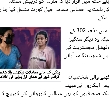
ے حکم میں قرار دیا کہ ملزمہ کو درپیش ممکنہ
 باعث یہ حساس مقدمہ جیل کورٹ منتقل کیا جا رہ
 سکے۔
پولیس کے مطابق ملزمہ کے خلاف تھانہ بغدادی میں دفعہ 302 کے
ر 147/2026 درج ہے، جبکہ وہ دیگر سنگین
وڈیشل مجسٹریٹ کے
اں شدید ہنگامہ آرائی
رکھنے والی شخصیات
س اہلکاروں نے مبینہ
 جبکہ صحافیوں کو بھی عدالتی کارروائی کی کوریج کے