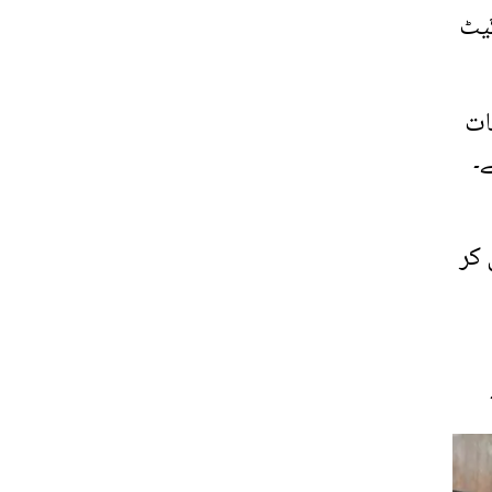
گیٹ
ات
۔
 کر