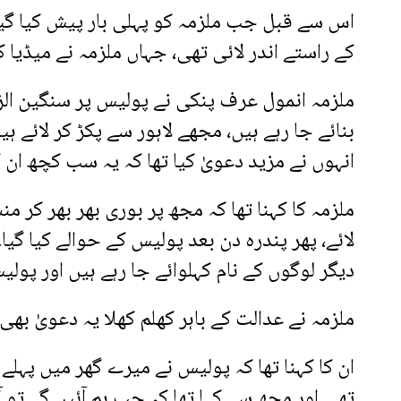
اس سے قبل جب ملزمہ کو پہلی بار پیش کیا گیا
کے راستے اندر لائی تھی، جہاں ملزمہ نے میڈیا 
ملزمہ انمول عرف پنکی نے پولیس پر سنگین الز
بنائے جا رہے ہیں، مجھے لاہور سے پکڑ کر لائے 
انہوں نے مزید دعویٰ کیا تھا کہ یہ سب کچھ ان کا
ملزمہ کا کہنا تھا کہ مجھ پر بوری بھر بھر کر 
لائے، پھر پندرہ دن بعد پولیس کے حوالے کیا گ
دیگر لوگوں کے نام کہلوائے جا رہے ہیں اور پولی
ملزمہ نے عدالت کے باہر کھلم کھلا یہ دعویٰ بھی ک
ان کا کہنا تھا کہ پولیس نے میرے گھر میں پہل
تھی اور مجھ سے کہا تھا کہ جب ہم آئیں گے تو آ