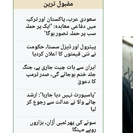
مقبول ترین
سعودی عرب، پاکستان اور ترکیہ
میں دفاعی معاہدہ: 'ایک پر حملہ
سب پر حملہ تصور ہوگا'
پیٹرول اور ڈیزل سستا، حکومت
نے نئی قیمتوں کا اعلان کردیا
ایران سے بات چیت جاری ہے، جنگ
جلد ختم ہوجائے گی، صدر ٹرمپ
کا دعویٰ
'پاسپورٹ نہیں دیا جارہا': ارشد
چائے والا نے عدالت سے رجوع کر
لیا
سونے کی پھر لمبی اُڑان، ہزاروں
روپے مہنگا