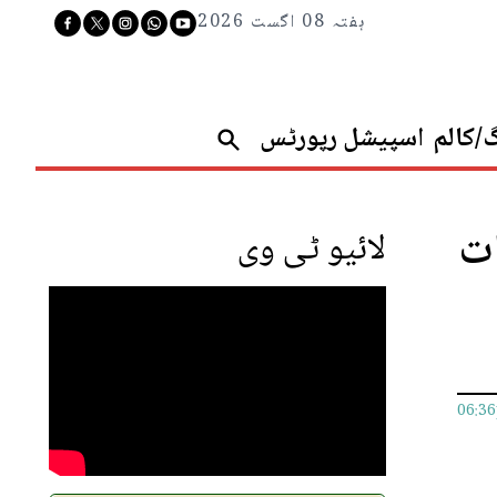
ہفتہ 08 اگست 2026
گ/کالم
اسپیشل رپورٹس
صیات
لائیو ٹی وی
06:3