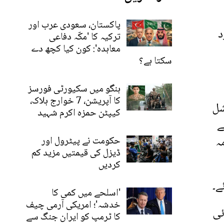
پاکستان، سعودی عرب اور
د
ترکیہ کا 'مکّہ دفاعی
معاہدہ': کون کیا کچھ دے
سکتا ہے؟
ہنگو میں سکیورٹی فورسز
کا آپریشن، 7 خوارج ہلاک،
شل
کیپٹن حمزہ اکرم شہید
ے
ہ
حکومت نے پیٹرول اور
ڈیزل کی قیمتیں مزید کم
کردیں
ے۔
'اسلحے میں کمی کا
خدشہ'؛ امریکی آرمی چیف
ئی
کا ٹرمپ کو ایران جنگ سے