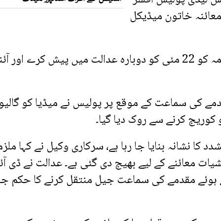
عائنہ خاتون میڈیکل
عدالت نے یہ بھی حکم دیا کہ تفتیشی افسر ملزمہ کو 22 مئی کو دوبارہ عدالت میں پیش کرے اور 
 کی سماعت کے موقع پر پولیس نے میڈیا کو گالیو
 کوریج کرنے سے روک دیا گیا۔
د کا نشانہ بنایا جا رہا ہے، سرکاری وکیل نے کہا ملزم
شیات معائنے کے لیے بھیج دی گئی ہے۔ عدالت نے ڈی آئ
ہوئے مقدمے کی سماعت جیل منتقل کرنے کا حکم جا