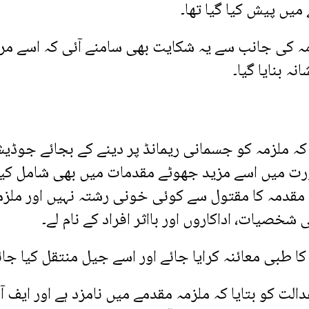
میں پیش کیا گیا تھا۔
مہ کی جانب سے یہ شکایت بھی سامنے آئی کہ اسے مر
ہ بنایا گیا۔
ہ ملزمہ کو جسمانی ریمانڈ پر دینے کے بجائے جوڈی
ورت میں اسے مزید جھوٹے مقدمات میں بھی شامل کی
ی مقدمہ کا مقتول سے کوئی خونی رشتہ نہیں اور ملزم
ی شخصیات، اداکاروں اور بااثر افراد کے نام لے۔
ا طبی معائنہ کرایا جائے اور اسے جیل منتقل کیا جائ
 کو بتایا کہ ملزمہ مقدمے میں نامزد ہے اور ایف آ