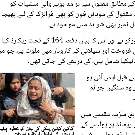
کے مطابق مقتول سے برآمد ہونے والی منشیات کو
 مقتول کے موبائل فون کو بھی فرانزک کے لیے بھیجا گ
ئل نمبر بھی شواہد میں موجود ہے۔
سرکاری وکیل کے مطابق مدعی مقدمہ سوشل ورکر ہے اور اس کا بیان دفعہ 164 کے تحت 
کی فروخت اور سپلائی کے کاروبار میں ملوث ہے، جو مب
ائیکیا شامل ہیں، کے ذریعے کی جاتی تھی۔
سے قبل ایس آئی یو
 اور وہ سنگین جرائم
ابق ملزمہ مقدمے میں
 ریمانڈ پر پولیس کے
یش لیڈی پولیس افسر