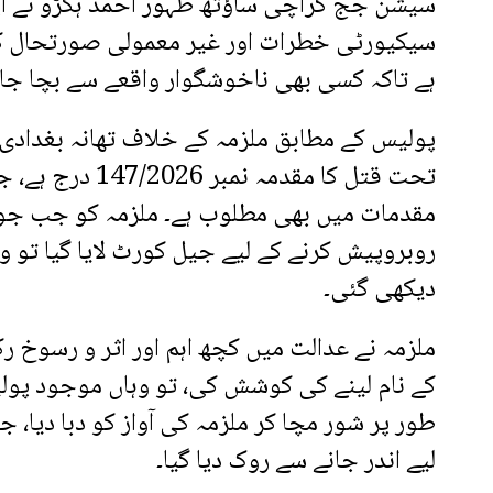
سیشن جج کراچی ساؤتھ ظہور احمد ہکڑو نے اپن
سیکیورٹی خطرات اور غیر معمولی صورتحال کے
ہے تاکہ کسی بھی ناخوشگوار واقعے سے بچا جا
تحت قتل کا مقدمہ نمب
مقدمات میں بھی مطلوب ہے۔ ملزمہ کو جب ج
روبروپیش کرنے کے لیے جیل کورٹ لایا گیا تو وہ
دیکھی گئی۔
ملزمہ نے عدالت میں کچھ اہم اور اثر و رسوخ 
کے نام لینے کی کوشش کی، تو وہاں موجود پولی
طور پر شور مچا کر ملزمہ کی آواز کو دبا دیا،
لیے اندر جانے سے روک دیا گیا۔