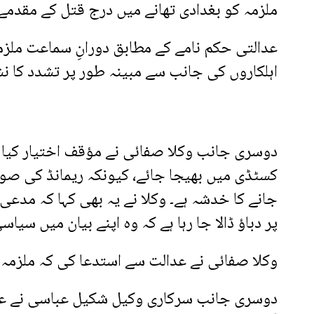
ملزمہ کو بغدادی تھانے میں درج قتل کے مقدمے 
عدالتی حکم نامے کے مطابق دورانِ سماعت ملز
اہلکاروں کی جانب سے مبینہ طور پر تشدد کا نشان
دوسری جانب وکلا صفائی نے مؤقف اختیار کیا ک
کسٹڈی میں بھیجا جائے، کیونکہ ریمانڈ کی ص
جانے کا خدشہ ہے۔ وکلا نے یہ بھی کہا کہ مدع
پر دباؤ ڈالا جا رہا ہے کہ وہ اپنے بیان میں سیاس
وکلا صفائی نے عدالت سے استدعا کی کہ ملزمہ ک
دوسری جانب سرکاری وکیل شکیل عباسی نے عدالت