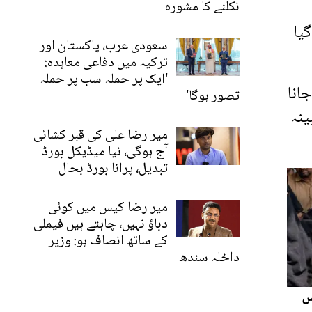
نکلنے کا مشورہ
یا
سعودی عرب، پاکستان اور
ترکیہ میں دفاعی معاہدہ:
'ایک پر حملہ سب پر حملہ
ریکارڈ کیا جانا
تصور ہوگا'
ینہ
میر رضا علی کی قبر کشائی
آج ہوگی، نیا میڈیکل بورڈ
تبدیل، پرانا بورڈ بحال
میر رضا کیس میں کوئی
دباؤ نہیں، چاہتے ہیں فیملی
کے ساتھ انصاف ہو: وزیر
داخلہ سندھ