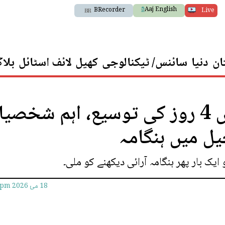
Aaj English
BRecorder
Live
ان
دنیا
سائنس/ ٹیکنالوجی
کھیل
لائف اسٹائل
بلا
پنکی کے جسمانی ریمانڈ میں 4 روز کی توسیع، اہم شخ
ل میں ہنگامہ
یک بار پھر ہنگامہ آرائی دیکھنے کو ملی۔
18 مئ 2026
6pm