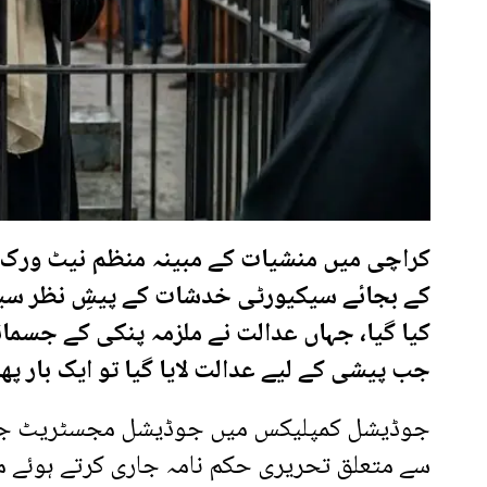
کراچی میں منشیات کے مبینہ منظم نیٹ ورک 
کے بجائے سیکیورٹی خدشات کے پیشِ نظر سین
جب پیشی کے لیے عدالت لایا گیا تو ایک بار پھر
جوڈیشل کمپلیکس میں جوڈیشل مجسٹریٹ جنوب
سے متعلق تحریری حکم نامہ جاری کرتے ہوئے ملز