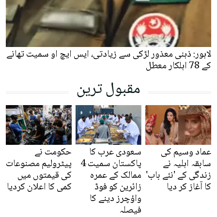
لاہور: ذہنی معذور لڑکی سے زیادتی، ایس ایچ او سمیت تھانے
کے 78 اہلکار معطل
مقبول ترین
عماد وسیم کی
سعودی عرب کا
حکومت نے
سابقہ اہلیہ نے
پاکستان سمیت 4
پیٹرولیم مصنوعات
زندگی کے 'نئے باب'
ممالک کے عمرہ
کی قیمتوں میں
کا آغاز کر دیا
زائرین کو فوڈ
کمی کا اعلان کردیا
واؤچرز دینے کا
فیصلہ