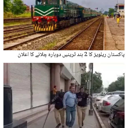
پاکستان ریلویز کا 2 بند ٹرینیں دوبارہ چلانے کا اعلان