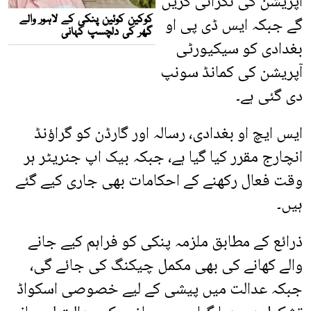
آپریشن کی نگرانی کریں
گے جبکہ ایس ڈی پی او
بغدادی کو سیکیورٹی
آپریشن کی کمانڈ سونپ
دی گئی ہے۔
ایس ایچ او بغدادی، رسالہ اور گارڈن کو گراؤنڈ
انچارج مقرر کیا گیا ہے، جبکہ بیک اپ جنریٹر ہر
وقت فعال رکھنے کے احکامات بھی جاری کیے گئے
ہیں۔
ذرائع کے مطابق ملزمہ پنکی کو فراہم کیے جانے
والے کھانے کی بھی مکمل چیکنگ کی جائے گی،
جبکہ عدالت میں پیشی کے لیے خصوصی اسکواڈ