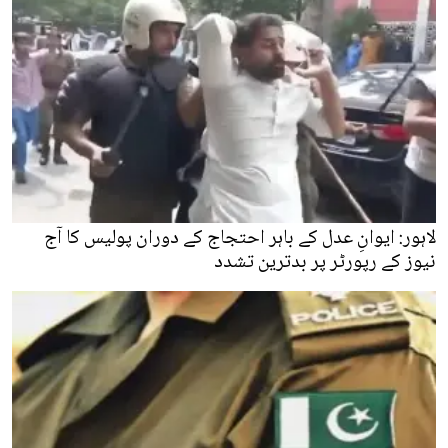
لاہور: ایوانِ عدل کے باہر احتجاج کے دوران پولیس کا آج
نیوز کے رپورٹر پر بدترین تشدد