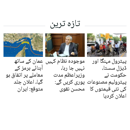
تازہ ترین
پیٹرول مہنگا اور
موجودہ نظام کہیں
عمان کے ساتھ
ڈیزل سستا،
نہیں جا رہا،
آبنائے ہرمز کے
حکومت نے
وزیراعظم مدت
معاملے پر اتفاق ہو
پیٹرولیم مصنوعات
پوری کریں گے:
گیا، اعلان جلد
کی نئی قیمتوں کا
محسن نقوی
متوقع: ایران
اعلان کردیا