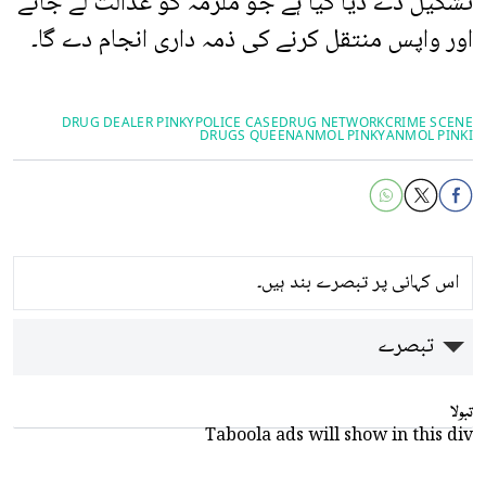
تشکیل دے دیا گیا ہے جو ملزمہ کو عدالت لے جانے
اور واپس منتقل کرنے کی ذمہ داری انجام دے گا۔
DRUG DEALER PINKY
POLICE CASE
DRUG NETWORK
CRIME SCENE
DRUGS QUEEN
ANMOL PINKY
ANMOL PINKI
اس کہانی پر تبصرے بند ہیں۔
تبصرے
تبولا
Taboola ads will show in this div