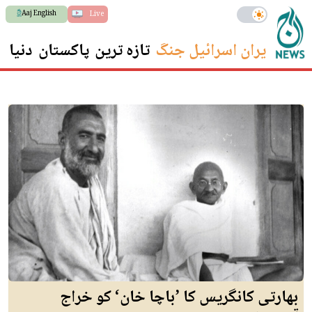
Aaj English
Live
ایران اسرائیل جنگ
تازہ ترین
پاکستان
دنیا
س
بھارتی کانگریس کا ’باچا خان‘ کو خراج