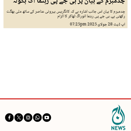
چدمبرم کے بیان پر بی جے پی رہنما آگ بگولہ
چدمبرم کا بیان اس جانب اشارہ ہے کہ کانگریس بیرونی عناصر کے ساتھ ملی بھگت
رکھتی ہے، بی جے پی رہنما انوراگ ٹھاکر کا الزام
اپ ڈیٹ
28 جولائ 2025
07:25pm