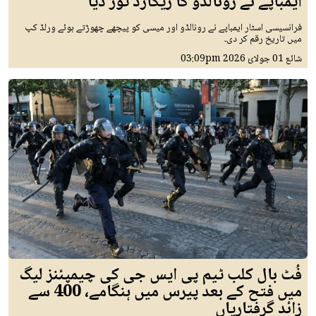
ایمباپے نے رونالڈو کا ریکارڈ توڑ دیا
فرانسیسی اسٹار ایمباپے نے رونالڈو اور میسی کو پیچھے چھوڑتے ہوئے ورلڈ کپ
میں تاریخ رقم کر دی۔
شائع
01 جولائ 2026
03:09pm
فُٹ بال کلب ٹیم پی ایس جی کی چیمپئنز لیگ
میں فتح کے بعد پیرس میں ہنگامے، 400 سے
زائد گرفتاریاں