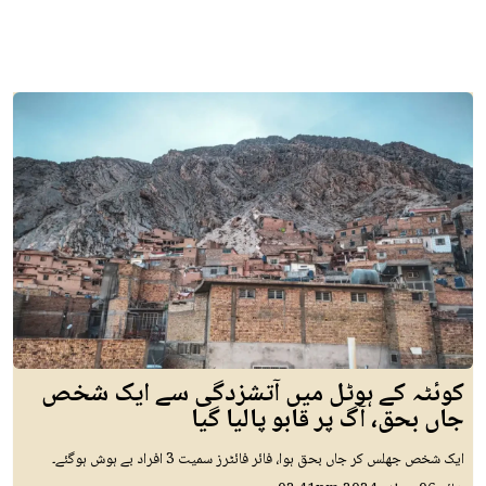
کوئٹہ کے ہوٹل میں آتشزدگی سے ایک شخص
جاں بحق، آگ پر قابو پالیا گیا
ایک شخص جھلس کر جاں بحق ہوا، فائر فائٹرز سمیت 3 افراد بے ہوش ہوگئے۔