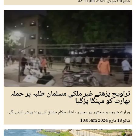
شائع
06 جولائ 2024
02:41pm
تراویح پڑھتے غیر ملکی مسلمان طلبہ پر حملہ
بھارت کو مہنگا پڑگیا
وزارت خارجہ وضاحتوں پر مجبور، داخلہ حکام حقائق کی پردہ پوشی کرنے لگے
شائع
18 مارچ 2024
10:05am