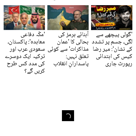
'گولی پیچھے سے
آبنائے ہرمز کی
'مکّہ دفاعی
لگی، جسم پر تشدد
بحالی کا 'عمان
معاہدہ': پاکستان،
کے نشان': میر رضا
مذاکرات' سے کوئی
سعودی عرب اور
کیس کی ابتدائی
تعلق نہیں:
ترکیہ ایک دوسرے
رپورٹ جاری
پاسدارانِ انقلاب
کی مدد کس طرح
کریں گے؟