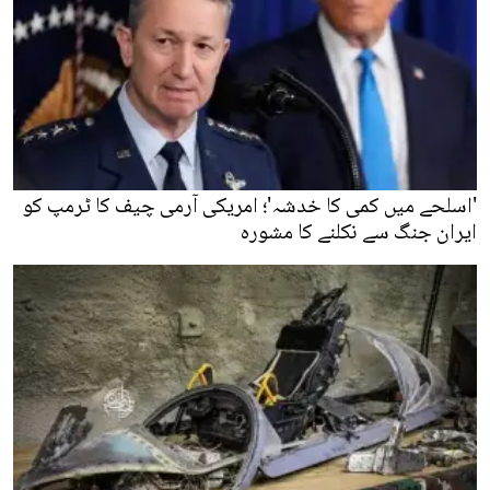
'اسلحے میں کمی کا خدشہ'؛ امریکی آرمی چیف کا ٹرمپ کو
ایران جنگ سے نکلنے کا مشورہ