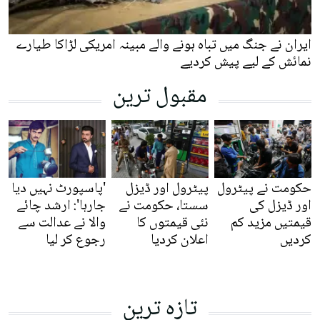
ایران نے جنگ میں تباہ ہونے والے مبینہ امریکی لڑاکا طیارے
نمائش کے لیے پیش کردیے
مقبول ترین
حکومت نے پیٹرول
پیٹرول اور ڈیزل
'پاسپورٹ نہیں دیا
اور ڈیزل کی
سستا، حکومت نے
جارہا': ارشد چائے
قیمتیں مزید کم
نئی قیمتوں کا
والا نے عدالت سے
کردیں
اعلان کردیا
رجوع کر لیا
تازہ ترین