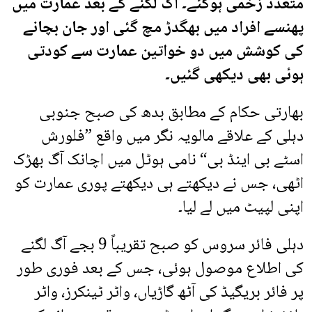
متعدد زخمی ہوگئے۔ آگ لگنے کے بعد عمارت میں
پھنسے افراد میں بھگدڑ مچ گئی اور جان بچانے
کی کوشش میں دو خواتین عمارت سے کودتی
ہوئی بھی دیکھی گئیں۔
بھارتی حکام کے مطابق بدھ کی صبح جنوبی
دہلی کے علاقے مالویہ نگر میں واقع ”فلورش
اسٹے بی اینڈ بی“ نامی ہوٹل میں اچانک آگ بھڑک
اٹھی، جس نے دیکھتے ہی دیکھتے پوری عمارت کو
اپنی لپیٹ میں لے لیا۔
دہلی فائر سروس کو صبح تقریباً 9 بجے آگ لگنے
کی اطلاع موصول ہوئی، جس کے بعد فوری طور
پر فائر بریگیڈ کی آٹھ گاڑیاں، واٹر ٹینکرز، واٹر