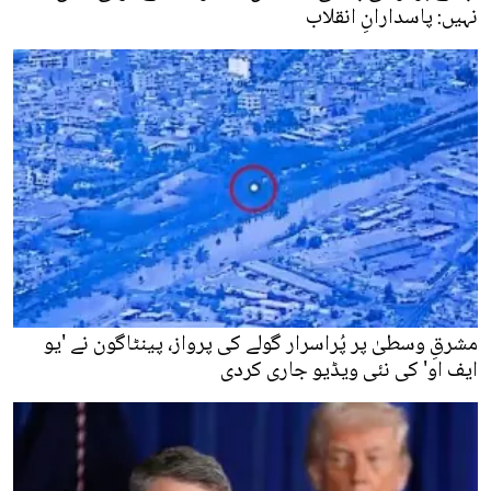
نہیں: پاسدارانِ انقلاب
مشرقِ وسطیٰ پر پُراسرار گولے کی پرواز، پینٹاگون نے 'یو
ایف او' کی نئی ویڈیو جاری کردی