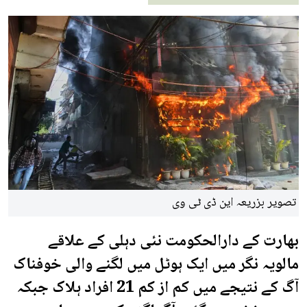
تصویر بزریعہ این ڈی ٹی وی
بھارت کے دارالحکومت نئی دہلی کے علاقے
مالویہ نگر میں ایک ہوٹل میں لگنے والی خوفناک
آگ کے نتیجے میں کم از کم 21 افراد ہلاک جبکہ