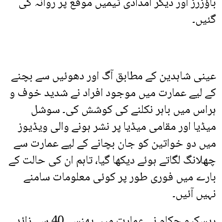
باؤزرز اور دیگر امدادی ٹیمیں موقع پر روانہ کی
گئیں۔
عینی شاہدین کے مطابق آگ اور دھوئیں سے بچنے
کے لیے عمارت میں موجود افراد نے شدید خوف و
ہراس میں باہر نکلنے کی کوشش کی۔ سوشل
میڈیا اور مقامی میڈیا پر نشر ہونے والی ویڈیوز
میں دو خواتین کو جان بچانے کے لیے عمارت سے
چھلانگ لگاتے ہوئے دیکھا گیا، تاہم ان کی حالت کے
بارے میں فوری طور پر کوئی معلومات سامنے
نہیں آئیں۔
ریسکیو حکام نے عمارت میں پھنسے 40 سے زائد