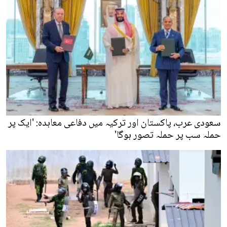
سعودی عرب، پاکستان اور ترکیہ میں دفاعی معاہدہ: 'ایک پر
حملہ سب پر حملہ تصور ہوگا'